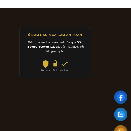
🔒 ĐẢM BẢO MUA SẮM AN TOÀN
Thông tin của bạn được mã hóa qua
SSL
(Secure Sockets Layer)
, bảo mật tuyệt đối
khi giao dịch.
Bảo mật
SSL
An toàn