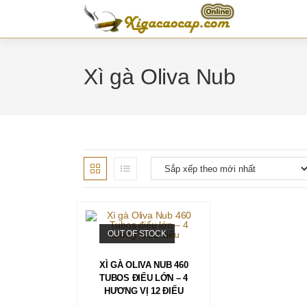
Skip
to
content
Xì gà Oliva Nub
OUT OF STOCK
Sản
phẩm
CHỌN
XÌ GÀ OLIVA NUB 460
này
có
TUBOS ĐIẾU LỚN – 4
nhiều
HƯƠNG VỊ 12 ĐIẾU
biến
thể.