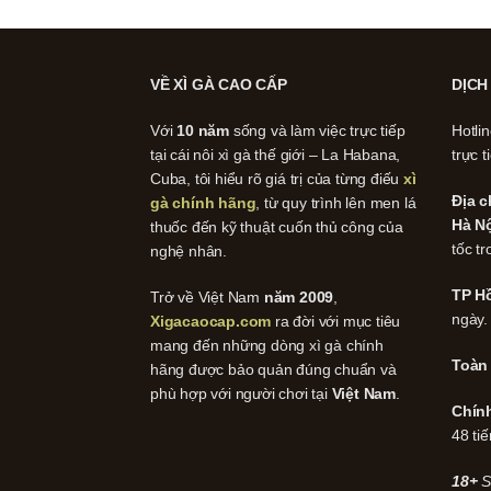
VỀ XÌ GÀ CAO CẤP
DỊCH
Với
10 năm
sống và làm việc trực tiếp
Hotli
tại cái nôi xì gà thế giới – La Habana,
trực t
Cuba, tôi hiểu rõ giá trị của từng điếu
xì
Địa c
gà chính hãng
, từ quy trình lên men lá
Hà Nộ
thuốc đến kỹ thuật cuốn thủ công của
tốc tr
nghệ nhân.
TP Hồ
Trở về Việt Nam
năm 2009
,
ngày.
Xigacaocap.com
ra đời với mục tiêu
mang đến những dòng xì gà chính
Toàn
hãng được bảo quản đúng chuẩn và
phù hợp với người chơi tại
Việt Nam
.
Chín
48 tiế
18+
S