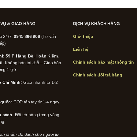
 VỤ & GIAO HÀNG
DỊCH VỤ KHÁCH HÀNG
ne 24/7:
0945 866 906
(Tư vấn
Giới thiệu
iếp)
Liên hệ
hỉ: 59 P. Hàng Bè, Hoàn Kiếm,
Chính sách bảo mật thông tin
i:
Không bán tại chỗ – Giao hỏa
ong 1 giờ.
Chính sách đổi trả hàng
 Chí Minh:
Giao nhanh từ 1-2
 quốc:
COD tận tay từ 1-4 ngày.
h sách:
Đổi trả hàng trong vòng
ng.
ản phẩm chỉ dành cho người từ