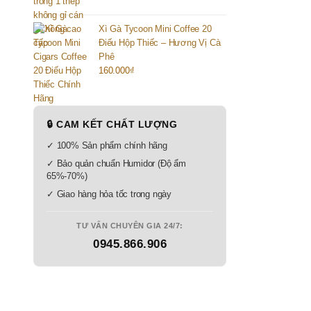
Xì Gà Tycoon Mini Coffee 20
Điếu Hộp Thiếc – Hương Vị Cà
Phê
160.000
₫
🔒 CAM KẾT CHẤT LƯỢNG
✓ 100% Sản phẩm chính hãng
✓ Bảo quản chuẩn Humidor (Độ ẩm
65%-70%)
✓ Giao hàng hỏa tốc trong ngày
TƯ VẤN CHUYÊN GIA 24/7:
0945.866.906