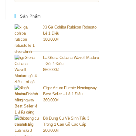
Sản Phẩm
Xì Gà Cohiba Rubicon Robusto
Lẻ 1 Điếu
380.000
₫
La Gloria Cubana Wavell Maduro
- Gói 4 Điếu
860.000
₫
Cigar Arturo Fuente Hemingway
Best Seller – Lẻ 1 Điếu
360.000
₫
Bộ Dụng Cụ Vệ Sinh Tẩu 3
Trong 1 Cán Gỗ Cao Cấp
200.000
₫