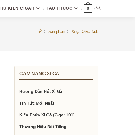
HỤ KIỆN CIGAR
TẨU THUỐC
TOGGLE
0
WEBSITE
>
Sản phẩm
>
Xì gà Oliva Nub
SEARCH
CẨM NANG XÌ GÀ
Hướng Dẫn Hút Xì Gà
Tin Tức Mới Nhất
Kiến Thức Xì Gà (Cigar 101)
Thương Hiệu Nổi Tiếng