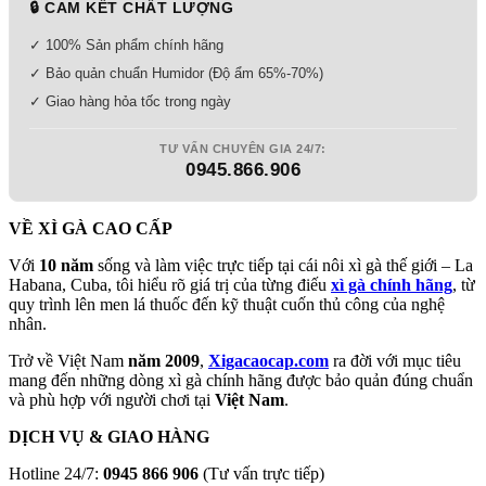
🔒 CAM KẾT CHẤT LƯỢNG
✓ 100% Sản phẩm chính hãng
✓ Bảo quản chuẩn Humidor (Độ ẩm 65%-70%)
✓ Giao hàng hỏa tốc trong ngày
TƯ VẤN CHUYÊN GIA 24/7:
0945.866.906
VỀ XÌ GÀ CAO CẤP
Với
10 năm
sống và làm việc trực tiếp tại cái nôi xì gà thế giới – La
Habana, Cuba, tôi hiểu rõ giá trị của từng điếu
xì gà chính hãng
, từ
quy trình lên men lá thuốc đến kỹ thuật cuốn thủ công của nghệ
nhân.
Trở về Việt Nam
năm 2009
,
Xigacaocap.com
ra đời với mục tiêu
mang đến những dòng xì gà chính hãng được bảo quản đúng chuẩn
và phù hợp với người chơi tại
Việt Nam
.
DỊCH VỤ & GIAO HÀNG
Hotline 24/7:
0945 866 906
(Tư vấn trực tiếp)