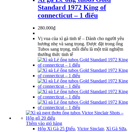
Standard 1972 King of
connecticut – 1 điếu
280.000
₫
Vị vua của xì gà tinh tế – Dành cho người yêu
hương nhẹ và sang trọng. Được đặt trong ống
Tubos sang trọng, mỗi điếu là một trải nghiệm
thưởng thức tinh tế
Thêm vào giỏ hàng
Hộp Xì Gà 25 Điếu
,
Victor Sinclair
,
Xì Gà Sữa
,