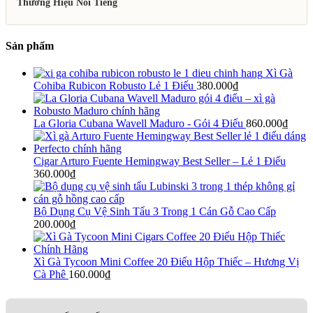
Thương Hiệu Nổi Tiếng
Sản phẩm
Xì Gà
Cohiba Rubicon Robusto Lẻ 1 Điếu
380.000
₫
La Gloria Cubana Wavell Maduro - Gói 4 Điếu
860.000
₫
Cigar Arturo Fuente Hemingway Best Seller – Lẻ 1 Điếu
360.000
₫
Bộ Dụng Cụ Vệ Sinh Tẩu 3 Trong 1 Cán Gỗ Cao Cấp
200.000
₫
Xì Gà Tycoon Mini Coffee 20 Điếu Hộp Thiếc – Hương Vị
Cà Phê
160.000
₫