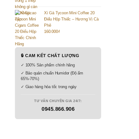
Xì Gà Tycoon Mini Coffee 20
Điếu Hộp Thiếc – Hương Vị Cà
Phê
160.000
₫
🔒 CAM KẾT CHẤT LƯỢNG
✓ 100% Sản phẩm chính hãng
✓ Bảo quản chuẩn Humidor (Độ ẩm
65%-70%)
✓ Giao hàng hỏa tốc trong ngày
TƯ VẤN CHUYÊN GIA 24/7:
0945.866.906