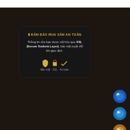
🔒 ĐẢM BẢO MUA SẮM AN TOÀN
Thông tin của bạn được mã hóa qua
SSL
(Secure Sockets Layer)
, bảo mật tuyệt đối
khi giao dịch.
Bảo mật
SSL
An toàn