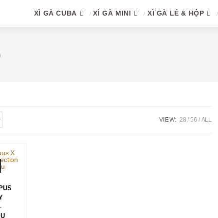
XÌ GÀ CUBA
XÌ GÀ MINI
XÌ GÀ LẺ & HỘP
p
VIEW:
28
56
ALL
PUS
Y
–
ẾU