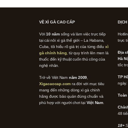
VỀ XÌ GÀ CAO CẤP
DỊCH
Với
10 năm
sống và làm việc trực tiếp
Hotli
tại cái nôi xì gà thế giới – La Habana,
trực t
Cuba, tôi hiểu rõ giá trị của từng điếu
xì
Địa c
gà chính hãng
, từ quy trình lên men lá
Hà Nộ
thuốc đến kỹ thuật cuốn thủ công của
tốc tr
nghệ nhân.
TP Hồ
Trở về Việt Nam
năm 2009
,
ngày.
Xigacaocap.com
ra đời với mục tiêu
mang đến những dòng xì gà chính
Toàn
hãng được bảo quản đúng chuẩn và
phù hợp với người chơi tại
Việt Nam
.
Chín
48 tiế
18+
S