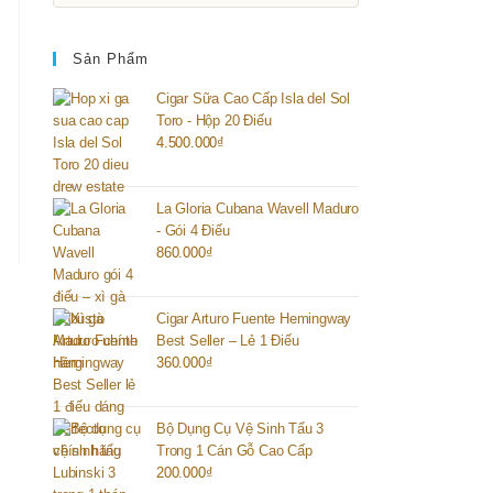
Sản Phẩm
Cigar Sữa Cao Cấp Isla del Sol
Toro - Hộp 20 Điếu
4.500.000
₫
La Gloria Cubana Wavell Maduro
- Gói 4 Điếu
860.000
₫
Cigar Arturo Fuente Hemingway
Best Seller – Lẻ 1 Điếu
360.000
₫
Bộ Dụng Cụ Vệ Sinh Tẩu 3
Trong 1 Cán Gỗ Cao Cấp
200.000
₫