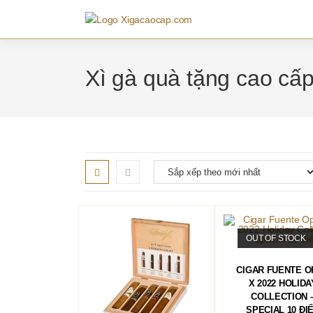
Skip
to
content
Xì gà quà tặng cao cấ
OUT OF STOCK
ĐỌC TIẾP
CIGAR FUENTE O
X 2022 HOLIDA
COLLECTION 
SPECIAL 10 ĐI