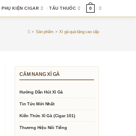
PHỤ KIỆN CIGAR
TẨU THUỐC
TOGGLE
0
WEBSITE
>
Sản phẩm
>
Xì gà quà tặng cao cấp
SEARCH
CẨM NANG XÌ GÀ
Hướng Dẫn Hút Xì Gà
Tin Tức Mới Nhất
Kiến Thức Xì Gà (Cigar 101)
Thương Hiệu Nổi Tiếng