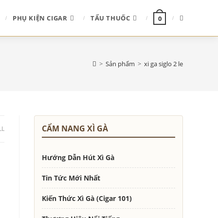
TOGGLE
PHỤ KIỆN CIGAR
TẨU THUỐC
0
WEBSITE
>
Sản phẩm
>
xi ga siglo 2 le
SEARCH
CẨM NANG XÌ GÀ
LL
Hướng Dẫn Hút Xì Gà
Tin Tức Mới Nhất
Kiến Thức Xì Gà (Cigar 101)