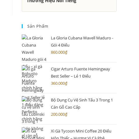
Thương Hiệu Nổi Tiếng
Sản Phẩm
La Gloria Cubana Wavell Maduro -
Gói 4 Điếu
860.000
₫
Cigar Arturo Fuente Hemingway
Best Seller – Lẻ 1 Điếu
360.000
₫
Bộ Dụng Cụ Vệ Sinh Tẩu 3 Trong 1
Cán Gỗ Cao Cấp
200.000
₫
Xì Gà Tycoon Mini Coffee 20 Điếu
Hộp Thiếc – Hương Vị Cà Phê