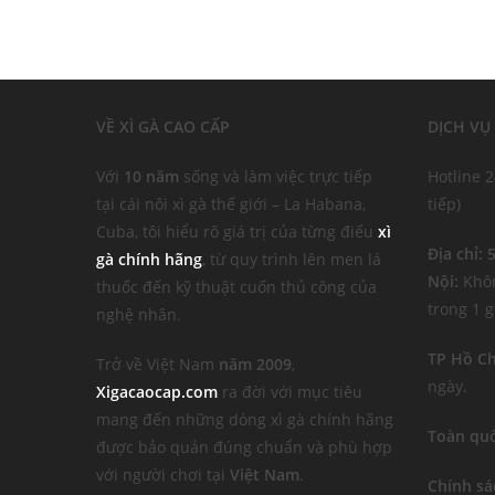
VỀ XÌ GÀ CAO CẤP
DỊCH VỤ
Với
10 năm
sống và làm việc trực tiếp
Hotline 
tại cái nôi xì gà thế giới – La Habana,
tiếp)
Cuba, tôi hiểu rõ giá trị của từng điếu
xì
Địa chỉ:
gà chính hãng
, từ quy trình lên men lá
Nội:
Khôn
thuốc đến kỹ thuật cuốn thủ công của
trong 1 g
nghệ nhân.
TP Hồ Ch
Trở về Việt Nam
năm 2009
,
ngày.
Xigacaocap.com
ra đời với mục tiêu
mang đến những dòng xì gà chính hãng
Toàn quố
được bảo quản đúng chuẩn và phù hợp
với người chơi tại
Việt Nam
.
Chính sá