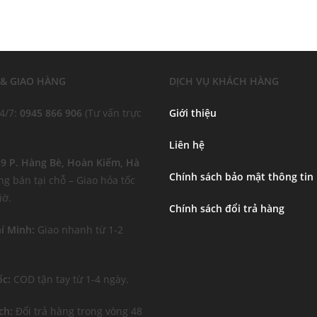
 & GIAO HÀNG
DỊCH VỤ KHÁCH HÀNG
24/7:
0945 866 906
(Tư vấn trực
Giới thiệu
Liên hệ
 59 P. Hàng Bè, Hoàn Kiếm, Hà
Chính sách bảo mật thông tin
g bán tại chỗ – Giao hỏa tốc
iờ.
Chính sách đổi trả hàng
í Minh:
Giao nhanh từ 1-2
c:
COD tận tay từ 1-4 ngày.
ch:
Đổi trả hàng trong vòng 48