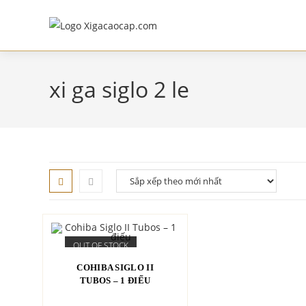
Skip
to
content
xi ga siglo 2 le
OUT OF STOCK
ĐỌC TIẾP
COHIBA SIGLO II
TUBOS – 1 ĐIẾU