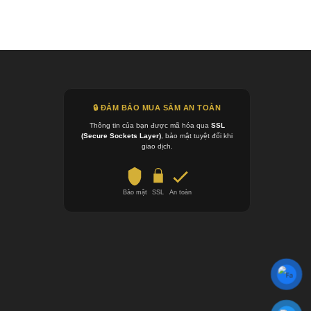
🔒 ĐẢM BẢO MUA SẮM AN TOÀN
Thông tin của bạn được mã hóa qua
SSL
(Secure Sockets Layer)
, bảo mật tuyệt đối khi
giao dịch.
Bảo mật
SSL
An toàn