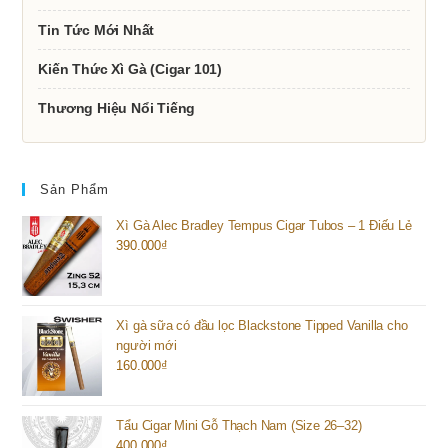
Tin Tức Mới Nhất
Kiến Thức Xì Gà (Cigar 101)
Thương Hiệu Nổi Tiếng
Sản Phẩm
Xì Gà Alec Bradley Tempus Cigar Tubos – 1 Điếu Lẻ
390.000
₫
Xì gà sữa có đầu lọc Blackstone Tipped Vanilla cho
người mới
160.000
₫
Tẩu Cigar Mini Gỗ Thạch Nam (Size 26–32)
400.000
₫