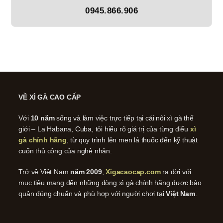
0945.866.906
VỀ XÌ GÀ CAO CẤP
Với
10 năm
sống và làm việc trực tiếp tại cái nôi xì gà thế
giới – La Habana, Cuba, tôi hiểu rõ giá trị của từng điếu
xì
gà chính hãng
, từ quy trình lên men lá thuốc đến kỹ thuật
cuốn thủ công của nghệ nhân.
Trở về Việt Nam
năm 2009
,
Xigacaocap.com
ra đời với
mục tiêu mang đến những dòng xì gà chính hãng được bảo
quản đúng chuẩn và phù hợp với người chơi tại
Việt Nam
.