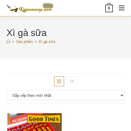
Skip
0
to
content
Xì gà sữa
>
Sản phẩm
>
Xì gà sữa