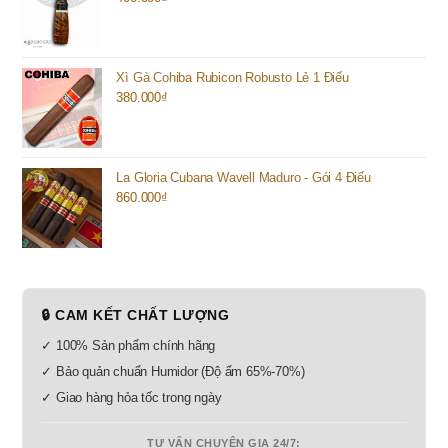
Xì Gà Cohiba Rubicon Robusto Lẻ 1 Điếu
380.000
₫
La Gloria Cubana Wavell Maduro - Gói 4 Điếu
860.000
₫
🔒 CAM KẾT CHẤT LƯỢNG
✓ 100% Sản phẩm chính hãng
✓ Bảo quản chuẩn Humidor (Độ ẩm 65%-70%)
✓ Giao hàng hỏa tốc trong ngày
TƯ VẤN CHUYÊN GIA 24/7: