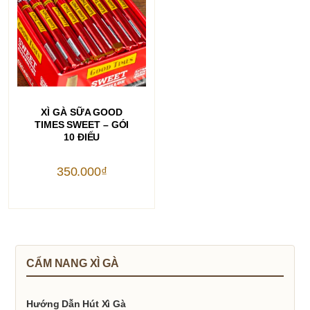
THÊM VÀO GIỎ HÀNG
XÌ GÀ SỮA GOOD
TIMES SWEET – GÓI
10 ĐIẾU
350.000
₫
CẨM NANG XÌ GÀ
Hướng Dẫn Hút Xì Gà