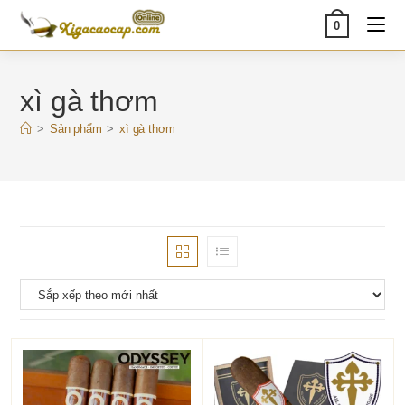
Skip
0
to
content
xì gà thơm
>
Sản phẩm
>
xì gà thơm