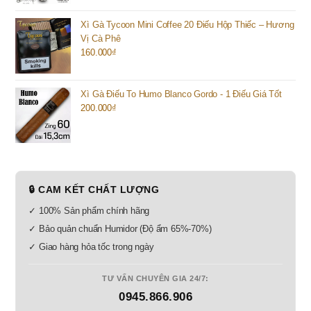
Xì Gà Tycoon Mini Coffee 20 Điếu Hộp Thiếc – Hương
Vị Cà Phê
160.000
₫
Xì Gà Điếu To Humo Blanco Gordo - 1 Điếu Giá Tốt
200.000
₫
🔒 CAM KẾT CHẤT LƯỢNG
✓ 100% Sản phẩm chính hãng
✓ Bảo quản chuẩn Humidor (Độ ẩm 65%-70%)
✓ Giao hàng hỏa tốc trong ngày
TƯ VẤN CHUYÊN GIA 24/7:
0945.866.906