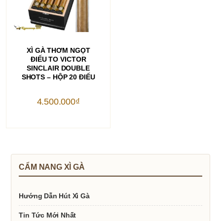
THÊM VÀO GIỎ HÀNG
XÌ GÀ THƠM NGỌT
ĐIẾU TO VICTOR
SINCLAIR DOUBLE
SHOTS – HỘP 20 ĐIẾU
4.500.000
₫
CẨM NANG XÌ GÀ
Hướng Dẫn Hút Xì Gà
Tin Tức Mới Nhất