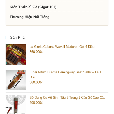
Kiến Thức Xì Gà (Cigar 101)
Thương Hiệu Nổi Tiếng
Sản Phẩm
La Gloria Cubana Wavell Maduro - Gói 4 Điếu
860.000
₫
Cigar Arturo Fuente Hemingway Best Seller – Lẻ 1
Điếu
360.000
₫
Bộ Dụng Cụ Vệ Sinh Tẩu 3 Trong 1 Cán Gỗ Cao Cấp
200.000
₫