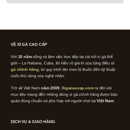
VỀ XÌ GÀ CAO CẤP
Với
10 năm
sống và làm việc trực tiếp tại cái nôi xì gà thế
giới – La Habana, Cuba, tôi hiểu rõ giá trị của từng điếu
xì
gà chính hãng
, từ quy trình lên men lá thuốc đến kỹ thuật
cuốn thủ công của nghệ nhân.
Trở về Việt Nam
năm 2009
,
Xigacaocap.com
ra đời với
mục tiêu mang đến những dòng xì gà chính hãng được bảo
quản đúng chuẩn và phù hợp với người chơi tại
Việt Nam
.
DỊCH VỤ & GIAO HÀNG