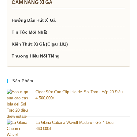
CẨM NANG XÌ GÀ
Hướng Dẫn Hút Xì Gà
Tin Tức Mới Nhất
Kiến Thức Xì Gà (Cigar 101)
Thương Hiệu Nổi Tiếng
Sản Phẩm
Cigar Sữa Cao Cấp Isla del Sol Toro - Hộp 20 Điếu
4.500.000
₫
La Gloria Cubana Wavell Maduro - Gói 4 Điếu
860.000
₫