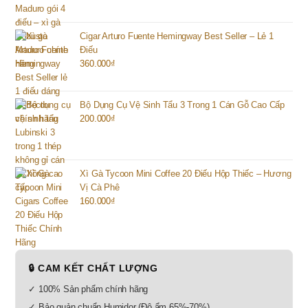
Cigar Arturo Fuente Hemingway Best Seller – Lẻ 1
Điếu
360.000
₫
Bộ Dụng Cụ Vệ Sinh Tẩu 3 Trong 1 Cán Gỗ Cao Cấp
200.000
₫
Xì Gà Tycoon Mini Coffee 20 Điếu Hộp Thiếc – Hương
Vị Cà Phê
160.000
₫
🔒 CAM KẾT CHẤT LƯỢNG
✓ 100% Sản phẩm chính hãng
✓ Bảo quản chuẩn Humidor (Độ ẩm 65%-70%)