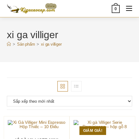
Skip
0
to
content
xi ga villiger
>
Sản phẩm
>
xi ga villiger
GIẢM GIÁ!
THÊM VÀO GIỎ HÀNG