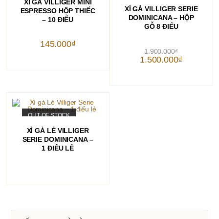
XÌ GÀ VILLIGER MINI
THÊM VÀO GIỎ HÀNG
XÌ GÀ VILLIGER SERIE
ESPRESSO HỘP THIẾC
DOMINICANA – HỘP
– 10 ĐIẾU
GỖ 8 ĐIẾU
145.000
₫
Giá
1.900.000
₫
gốc
Giá
1.500.000
₫
là:
hiện
1.900.000₫.
tại
là:
1.500.000₫.
OUT OF STOCK
ĐỌC TIẾP
XÌ GÀ LẺ VILLIGER
SERIE DOMINICANA –
1 ĐIẾU LẺ