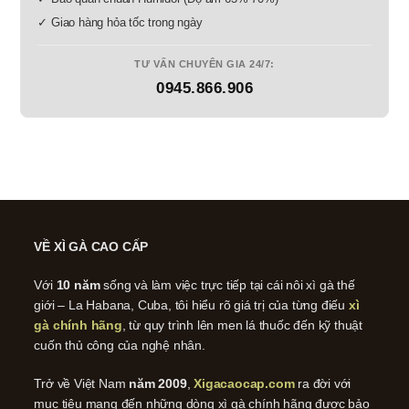
✓ Giao hàng hỏa tốc trong ngày
TƯ VẤN CHUYÊN GIA 24/7:
0945.866.906
VỀ XÌ GÀ CAO CẤP
Với
10 năm
sống và làm việc trực tiếp tại cái nôi xì gà thế
giới – La Habana, Cuba, tôi hiểu rõ giá trị của từng điếu
xì
gà chính hãng
, từ quy trình lên men lá thuốc đến kỹ thuật
cuốn thủ công của nghệ nhân.
Trở về Việt Nam
năm 2009
,
Xigacaocap.com
ra đời với
mục tiêu mang đến những dòng xì gà chính hãng được bảo