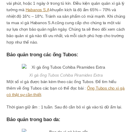
vài phút, hoặc 1 ngày ở trong tủ kín.
Điều kiện quản quản xì gà lý
tưởng mà
Habanos S.A
khuyến kích là độ ẩm 65% – 70% và
nhiệt độ 16*c – 18*c. Tránh xa sản phẩm có mùi mạnh. Khi chúng
ta mua xì gà Habanos S.A cũng cung cấp cho chúng ta một vài
sự lựa chọn bảo quản ngắn ngày. Chúng ta sẽ theo dõi xem cách
bảo quản xì gà nào tối ưu nhất, và mỗi cách phù hợp cho trường
hợp như thế nào.
Bảo quản trong các ống Tubos:
Xì gà ống Tubos Cohiba Piramides Extra
Một số xì gà được bán kèm theo các ống Tubos. Để tìm hiểu
thêm về ống Tubos các bạn có thể đọc bài :
Ống Tubos cho xì gà
có thật sự cần thiết
.
Thời gian giữ ẩm : 1 tuần. Sau đó cần bỏ xì gà vào tủ dữ ẩm lại.
Bảo quản trong bao da: