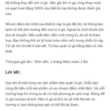
độ không thay đổi cho xì gà. Việc giữ ẩm xì gà cùng khay nước
và quạt hoạt động 24/24 của thiết bị này không được đánh giá
cao.
Nhược điểm lớn nhất của thiết bị này là giá đắt đỏ, hệ thống làm
lạnh có thể ảnh hưởng đến mùi vị xì gà. Ngoài ra, kích thước lớn
khó di chuyển. Nếu xuất hiện nấm mốc trong tủ, đó sẽ là thảm
họa. Bạn không thể sử lý hoàn toàn nấm mốc trong chiếc tủ này.
Tôi sẽ nói chi tiết ở bài viết: Tủ bảo quản xì gà bằng điện có cần
thiết
Thời gian giữ ẩm : Vĩnh viễn. 1 tháng thêm nước 1 lần
Lời kết:
Sau khi đi một vòng các sản phẩm bảo quản xì gà. Chắc bạn
cũng đã hiểu mỗi sản phẩm có ưu nhược điểm nhất định. Và mỗi
trường hợp thì chúng ta sẽ có một phương án phù hợp. Đừng để
xì gà của bạn bị khô. Nếu xì gà bị khô nó sẽ mất Nicotin và
hương vị, bạn không bao giờ có thể lấy lại được.