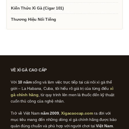
Kiến Thức Xì Gà (Cigar 101)
Thương Hiệu Nổi Tiếng
VỀ XÌ GÀ CAO CẤP
Với
10 năm
sống và làm việc trực tiếp tại cái nôi xì gà thế
giới – La Habana, Cuba, tôi hiểu rõ giá trị của từng điếu
xì
gà chính hãng
, từ quy trình lên men lá thuốc đến kỹ thuật
cuốn thủ công của nghệ nhân.
Trở về Việt Nam
năm 2009
,
Xigacaocap.com
ra đời với
mục tiêu mang đến những dòng xì gà chính hãng được bảo
quản đúng chuẩn và phù hợp với người chơi tại
Việt Nam
.