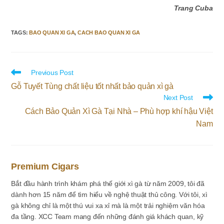
Trang Cuba
TAGS
:
BAO QUAN XI GA
,
CACH BAO QUAN XI GA
Read
Previous Post
more
Gỗ Tuyết Tùng chất liệu tốt nhất bảo quản xì gà
articles
Next Post
Cách Bảo Quản Xì Gà Tại Nhà – Phù hợp khí hậu Việt
Nam
Premium Cigars
Bắt đầu hành trình khám phá thế giới xì gà từ năm 2009, tôi đã
dành hơn 15 năm để tìm hiểu về nghệ thuật thủ công. Với tôi, xì
gà không chỉ là một thú vui xa xỉ mà là một trải nghiệm văn hóa
đa tầng. XCC Team mang đến những đánh giá khách quan, kỹ