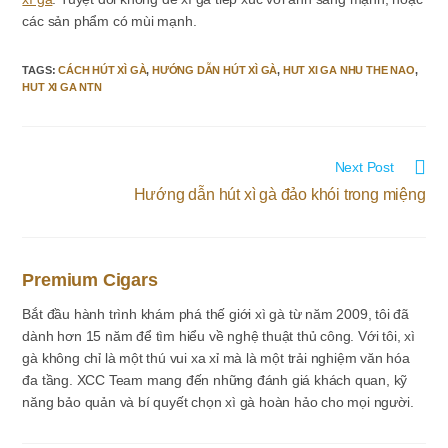
các sản phẩm có mùi mạnh.
TAGS
:
CÁCH HÚT XÌ GÀ
,
HƯỚNG DẪN HÚT XÌ GÀ
,
HUT XI GA NHU THE NAO
,
HUT XI GA NTN
Read
Next Post
more
Hướng dẫn hút xì gà đảo khói trong miệng
articles
Premium Cigars
Bắt đầu hành trình khám phá thế giới xì gà từ năm 2009, tôi đã
dành hơn 15 năm để tìm hiểu về nghệ thuật thủ công. Với tôi, xì
gà không chỉ là một thú vui xa xỉ mà là một trải nghiệm văn hóa
đa tầng. XCC Team mang đến những đánh giá khách quan, kỹ
năng bảo quản và bí quyết chọn xì gà hoàn hảo cho mọi người.