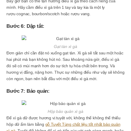
Bây giờ bạn có thể tận hưởng điếu xì gà theo cách riêng của
mình. Hãy cầm điếu xì gà trên 1 tay và tay kia là một ly
rượu cognac, bourbon/scotch hoặc rượu vang.
Bước 6: Dập tắt:
Gạt tàn xì gà
Đơn giản chỉ cần đặt nó xuống gạt tàn. Xì gà sẽ tắt sau một hoặc
hai phút mà bạn không hút nó. Sau khoảng nửa giờ, điếu xì gà
đó sẽ có mùi mạnh hơn do sự tích tụ hóa chất bên trong. Và
hương vị đắng, nặng hơn. Thực sự những điếu như vậy sẽ không
còn ngon, bạn nên bắt đầu với một điếu xì gà mới.
Bước 7: Bảo quản:
Hộp bảo quản xì gà
Để xì gà dữ được hương vị tuyệt với, không thể không thể thiếu
hộp dữ ẩm làm bằng
gỗ Tuyết Tùng chất liệu tốt nhất bảo quản
xì gà
. Tuyệt đối không để xì gà tiếp xúc với anh sáng mạnh, hoặc