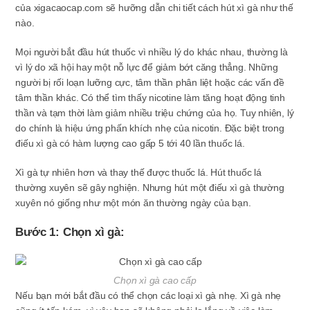
của xigacaocap.com sẽ hưỡng dẫn chi tiết cách hút xì gà như thế
nào.
Mọi người bắt đầu hút thuốc vì nhiều lý do khác nhau, thường là
vì lý do xã hội hay một nỗ lực để giảm bớt căng thẳng. Những
người bị rối loạn lưỡng cực, tâm thần phân liệt hoặc các vấn đề
tâm thần khác. Có thể tìm thấy nicotine làm tăng hoạt động tinh
thần và tạm thời làm giảm nhiều triệu chứng của họ. Tuy nhiên, lý
do chính là hiệu ứng phấn khích nhẹ của nicotin. Đặc biệt trong
điếu xì gà có hàm lượng cao gấp 5 tới 40 lần thuốc lá.
Xì gà tự nhiên hơn và thay thế được thuốc lá. Hút thuốc lá
thường xuyên sẽ gây nghiện. Nhưng hút một điếu xì gà thường
xuyên nó giống như một món ăn thường ngày của bạn.
Bước 1: Chọn xì gà:
Chọn xì gà cao cấp
Nếu bạn mới bắt đầu có thể chọn các loại xì gà nhẹ. Xì gà nhẹ