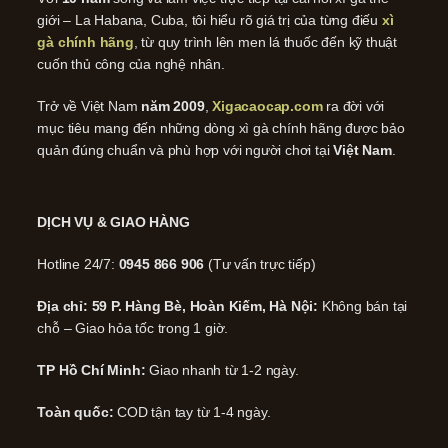
giới – La Habana, Cuba, tôi hiểu rõ giá trị của từng điếu
xì
gà chính hãng
, từ quy trình lên men lá thuốc đến kỹ thuật
cuốn thủ công của nghệ nhân.
Trở về Việt Nam
năm 2009
,
Xigacaocap.com
ra đời với
mục tiêu mang đến những dòng xì gà chính hãng được bảo
quản đúng chuẩn và phù hợp với người chơi tại
Việt Nam
.
DỊCH VỤ & GIAO HÀNG
Hotline 24/7:
0945 866 906
(Tư vấn trực tiếp)
Địa chỉ: 59 P. Hàng Bè, Hoàn Kiếm, Hà Nội:
Không bán tại
chỗ – Giao hỏa tốc trong 1 giờ.
TP Hồ Chí Minh:
Giao nhanh từ 1-2 ngày.
Toàn quốc:
COD tận tay từ 1-4 ngày.