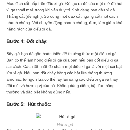
Mục đích cắt nắp trên đầu xì gà: Để tạo ra đủ của một mở để hút
xì gà thoải mái, trong khi vẫn duy trì hình dạng ban đầu xì gà.
Thẳng cắt (đề nghị): Sử dụng một dao cắt ngang cắt một cách
nhanh chóng. Với chuyển động nhanh chóng, đơn, làm giảm khả
năng rách của điếu xì gà.
Bước 4: Đốt cháy:
Bây giờ bạn đã gần hoàn thiện để thưởng thức một điếu xì gà.
Bạn có thể làm hỏng điếu xì gà của bạn nếu bạn đốt điếu xì gà
sai cách. Cách tốt nhất để châm một điếu xì gà là với một cái bật
lửa xì gà. Nếu bạn đốt cháy bằng các bật lửa thông thường
amoniac từ ngọn lửa có thể lây lan sang các điếu xì gà và thay
đổi mùi và hương vị của nó. Không dùng diêm, bật lửa thông
thường và đặc biệt không dùng nến.
Bước 5: Hút thuốc:
Hút xì gà