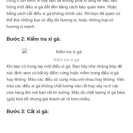
cũng ít tốn kém, vì vậy bạn sẽ không phải lo lắng về việc làm
hỏng một điếu xì gà đắt tiền bằng cách bảo quản kém. Hoặc
bằng cách cắt điếu xì gà không chính xác. Khi bạn đã quen có
thể thử những loại có đầy đủ hương vị, hoặc những loại có
hương vị mạnh.
Bước 2: Kiểm tra xì gà:
Kiểm tra xì gà
Khi bạn có trong tay một điếu xì gà. Bạn hãy nhẹ nhàng bóp để
xác định xem có bất kỳ điểm cứng hoặc mềm trong điếu xi gà
hay không. Màu các điếu có cùng màu với nhau hay không. Việc
tráo các điếu xì gà không chất lượng vào rất hay xảy ra ở các
cửa hàng lớn nơi bạn rất tin tưởng. Mặc dù chất lượng xì gà fake
(giả) khá tốt nhưng giá thành sẽ rẻ hơn nhiều.
Bước 3: Cắt xì gà: