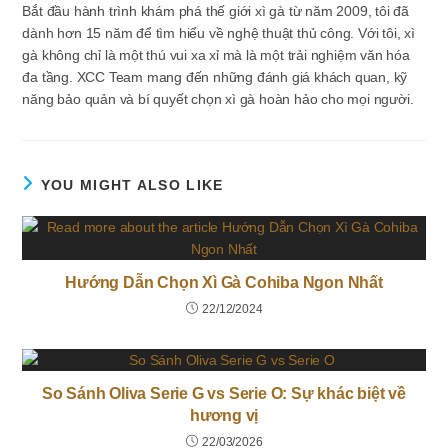
Bắt đầu hành trình khám phá thế giới xì gà từ năm 2009, tôi đã
dành hơn 15 năm để tìm hiểu về nghệ thuật thủ công. Với tôi, xì
gà không chỉ là một thú vui xa xỉ mà là một trải nghiệm văn hóa
đa tầng. XCC Team mang đến những đánh giá khách quan, kỹ
năng bảo quản và bí quyết chọn xì gà hoàn hảo cho mọi người.
YOU MIGHT ALSO LIKE
Hướng Dẫn Chọn Xì Gà Cohiba Ngon Nhất
22/12/2024
So Sánh Oliva Serie G vs Serie O: Sự khác biệt về
hương vị
22/03/2026