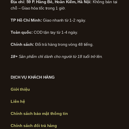
Địa chỉ: 59 P. Hàng Bè, Hoàn Kiếm, Hà Nội:
Không bán tại
chỗ – Giao hỏa tốc trong 1 giờ.
TP Hồ Chí Minh:
Giao nhanh từ 1-2 ngày.
Toàn quốc:
COD tận tay từ 1-4 ngày.
Chính sách:
Đổi trả hàng trong vòng 48 tiếng.
18+
Sản phẩm chỉ dành cho người từ 18 tuổi trở lên.
DỊCH VỤ KHÁCH HÀNG
Giới thiệu
Liên hệ
Chính sách bảo mật thông tin
Chính sách đổi trả hàng