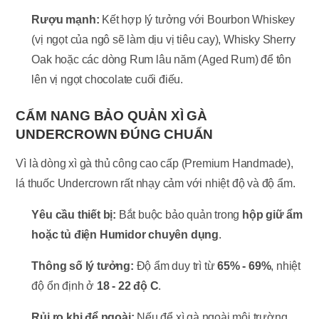
Rượu mạnh:
Kết hợp lý tưởng với Bourbon Whiskey
(vị ngọt của ngô sẽ làm dịu vị tiêu cay), Whisky Sherry
Oak hoặc các dòng Rum lâu năm (Aged Rum) để tôn
lên vị ngọt chocolate cuối điếu.
CẨM NANG BẢO QUẢN XÌ GÀ
UNDERCROWN ĐÚNG CHUẨN
Vì là dòng xì gà thủ công cao cấp (Premium Handmade),
lá thuốc Undercrown rất nhạy cảm với nhiệt độ và độ ẩm.
Yêu cầu thiết bị:
Bắt buộc bảo quản trong
hộp giữ ẩm
hoặc tủ điện Humidor chuyên dụng
.
Thông số lý tưởng:
Độ ẩm duy trì từ
65% - 69%
, nhiệt
độ ổn định ở
18 - 22 độ C
.
Rủi ro khi để ngoài:
Nếu để xì gà ngoài môi trường