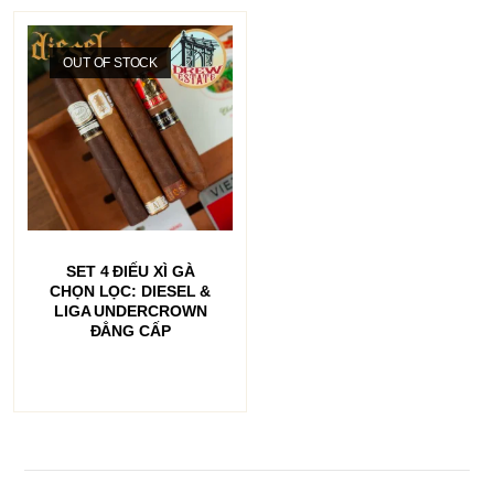
OUT OF STOCK
ĐỌC TIẾP
SET 4 ĐIẾU XÌ GÀ
CHỌN LỌC: DIESEL &
LIGA UNDERCROWN
ĐẲNG CẤP