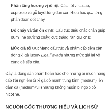
Phân tầng hương vị rõ rệt:
Các nốt vị cacao,
espresso và gỗ tuyết tùng đan xen khoa học qua từng
phân đoạn đốt cháy.
Độ cháy và tàn ổn định:
Cấu trúc điếu chắc chắn giúp
burn line (đường cháy) cực thẳng, tàn giữ chặt.
Mức giá tối ưu:
Mang cấu trúc và phẩm cấp tiệm cận
dòng xì gà luxury
Liga Privada
nhưng mức giá lại vô
cùng dễ tiếp cận.
Đây là dòng sản phẩm hoàn hảo cho những ai muốn nâng
cấp trải nghiệm từ xì gà độ mạnh trung bình (medium) lên
đậm đà (medium-full) nhưng không muốn bị ngợp bởi
nicotine.
NGUỒN GỐC THƯƠNG HIỆU VÀ LỊCH SỬ