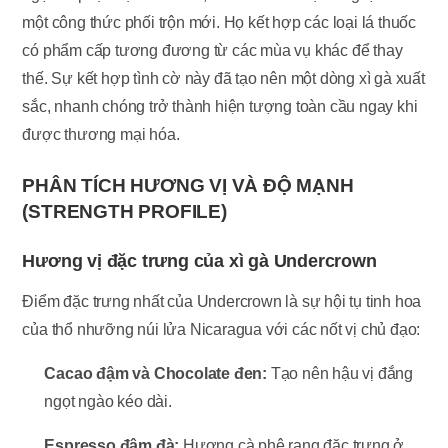
một công thức phối trộn mới. Họ kết hợp các loại lá thuốc
có phẩm cấp tương đương từ các mùa vụ khác để thay
thế. Sự kết hợp tình cờ này đã tạo nên một dòng xì gà xuất
sắc, nhanh chóng trở thành hiện tượng toàn cầu ngay khi
được thương mại hóa.
PHÂN TÍCH HƯƠNG VỊ VÀ ĐỘ MẠNH
(STRENGTH PROFILE)
Hương vị đặc trưng của xì gà Undercrown
Điểm đặc trưng nhất của Undercrown là sự hội tụ tinh hoa
của thổ nhưỡng núi lửa Nicaragua với các nốt vị chủ đạo:
Cacao đậm và Chocolate đen:
Tạo nên hậu vị đắng
ngọt ngào kéo dài.
Espresso đậm đà:
Hương cà phê rang đặc trưng ở