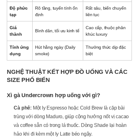
Độ phức
Rõ tầng, tuyến tính ổn
Rất sâu, biến chuyển
tạp
định
liên tục
Giá
Cao cấp, thuộc phân
Bình dân, tối ưu kinh tế
thành
khúc luxury
Tính ứng
Hút hằng ngày (Daily
Thưởng thức dịp đặc
dụng
smoke)
biệt
NGHỆ THUẬT KẾT HỢP ĐỒ UỐNG VÀ CÁC
SIZE PHỔ BIẾN
Xì gà Undercrown hợp uống với gì?
Cà phê:
Một ly Espresso hoặc Cold Brew là cặp bài
trùng với dòng Maduro, giúp cộng hưởng nốt vị cacao
và coffee sẵn có trong lá thuốc. Dòng Shade lại hoàn
hảo khi đi kèm một ly Latte béo ngậy.