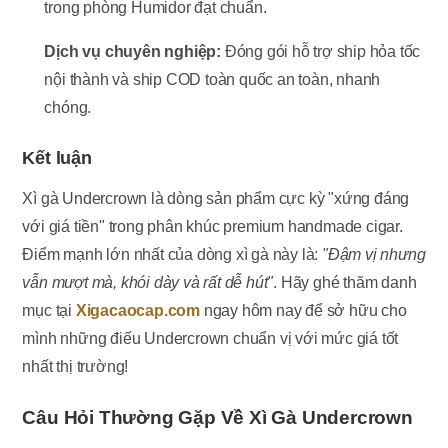
trong phòng Humidor đạt chuẩn.
Dịch vụ chuyên nghiệp:
Đóng gói hỗ trợ ship hỏa tốc
nội thành và ship COD toàn quốc an toàn, nhanh
chóng.
Kết luận
Xì gà Undercrown là dòng sản phẩm cực kỳ "xứng đáng
với giá tiền" trong phân khúc premium handmade cigar.
Điểm mạnh lớn nhất của dòng xì gà này là:
"Đậm vị nhưng
vẫn mượt mà, khói dày và rất dễ hút"
. Hãy ghé thăm danh
mục tại
Xigacaocap.com
ngay hôm nay để sở hữu cho
mình những điếu Undercrown chuẩn vị với mức giá tốt
nhất thị trường!
Câu Hỏi Thường Gặp Về Xì Gà Undercrown