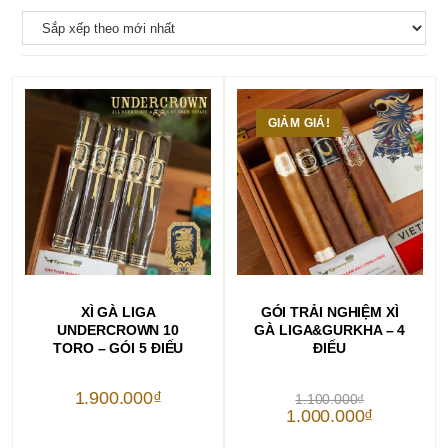
GIẢM GIÁ!
THÊM VÀO GIỎ HÀNG
THÊM VÀO GIỎ HÀNG
XÌ GÀ LIGA
GÓI TRẢI NGHIỆM XÌ
UNDERCROWN 10
GÀ LIGA&GURKHA – 4
TORO – GÓI 5 ĐIẾU
ĐIẾU
Giá
1.900.000
₫
1.100.000
₫
gốc
Giá
1.000.000
₫
là:
hiện
1.100.000₫.
tại