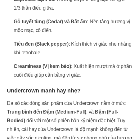
1/3 thân điếu giữa.
Gỗ tuyết tùng (Cedar) và Đất ẩm:
Nền tảng hương vị
mộc mạc, cổ điển.
Tiêu đen (Black pepper):
Kích thích vị giác nhẹ nhàng
khi retrohale.
Creaminess (Vị kem béo):
Xuất hiện mượt mà ở phần
cuối điếu giúp cân bằng vị giác.
Undercrown mạnh hay nhẹ?
Đa số các dòng sản phẩm của Undercrown nằm ở mức
Trung bình đến Đậm (Medium-Full)
, và
Đậm (Full-
Bodied)
đối với một số phiên bản kỷ niệm đặc biệt. Tuy
nhiên, cái hay của Undercrown là độ mạnh không đến từ
việc gây sốc nicotine, mà đến từ sự phong phú của hương