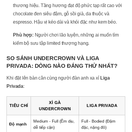
thương hiệu. Tầng hương đạt độ phức tạp rất cao với
chocolate đen siêu đậm, gỗ sồi già, da thuộc và
espresso. Hậu vị kéo dài và khói đặc như kem béo.
Phù hợp:
Người chơi lão luyện, những ai muốn tìm
kiếm bộ sưu tập limited thượng hạng.
SO SÁNH UNDERCROWN VÀ LIGA
PRIVADA: DÒNG NÀO ĐÁNG THỬ NHẤT?
Khi đặt lên bàn cân cùng người đàn anh xa xỉ
Liga
Privada
:
XÌ GÀ
TIÊU CHÍ
LIGA PRIVADA
UNDERCROWN
Medium - Full (Êm dịu,
Full - Bodied (Đậm
Độ mạnh
dễ tiếp cận)
đặc, nặng đô)