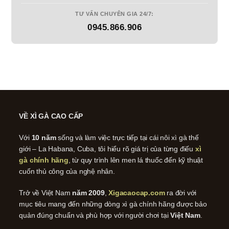
TƯ VẤN CHUYÊN GIA 24/7:
0945.866.906
VỀ XÌ GÀ CAO CẤP
Với
10 năm
sống và làm việc trực tiếp tại cái nôi xì gà thế
giới – La Habana, Cuba, tôi hiểu rõ giá trị của từng điếu
xì
gà chính hãng
, từ quy trình lên men lá thuốc đến kỹ thuật
cuốn thủ công của nghệ nhân.
Trở về Việt Nam
năm 2009
,
Xigacaocap.com
ra đời với
mục tiêu mang đến những dòng xì gà chính hãng được bảo
quản đúng chuẩn và phù hợp với người chơi tại
Việt Nam
.