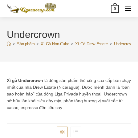
Skip
0
to
content
Undercrown
>
Sản phẩm
>
Xì Gà Non-Cuba
>
Xì Gà Drew Estate
>
Undercrown
Xì gà Undercrown
là dòng sản phẩm thủ công cao cấp bán chạy
nhất của nhà Drew Estate (Nicaragua). Được mệnh danh là “bản
sao hoàn hảo” của dòng Liga Privada huyền thoại, Undercrown
sở hữu làn khói siêu dày mịn, phân tầng hương vị xuất sắc từ
cacao, espresso đến tiêu cay.