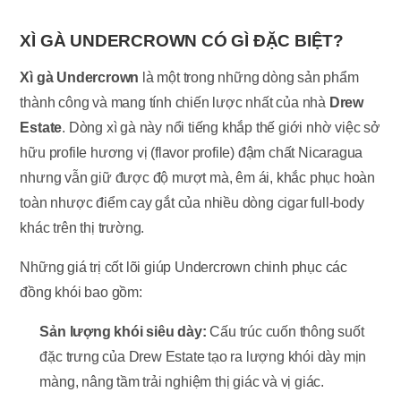
XÌ GÀ UNDERCROWN CÓ GÌ ĐẶC BIỆT?
Xì gà Undercrown
là một trong những dòng sản phẩm
thành công và mang tính chiến lược nhất của nhà
Drew
Estate
. Dòng xì gà này nổi tiếng khắp thế giới nhờ việc sở
hữu profile hương vị (flavor profile) đậm chất Nicaragua
nhưng vẫn giữ được độ mượt mà, êm ái, khắc phục hoàn
toàn nhược điểm cay gắt của nhiều dòng cigar full-body
khác trên thị trường.
Những giá trị cốt lõi giúp Undercrown chinh phục các
đồng khói bao gồm:
Sản lượng khói siêu dày:
Cấu trúc cuốn thông suốt
đặc trưng của Drew Estate tạo ra lượng khói dày mịn
màng, nâng tầm trải nghiệm thị giác và vị giác.