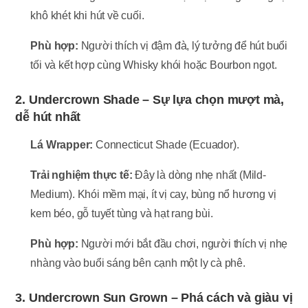
khô khét khi hút về cuối.
Phù hợp:
Người thích vị đậm đà, lý tưởng để hút buổi
tối và kết hợp cùng Whisky khói hoặc Bourbon ngọt.
2. Undercrown Shade – Sự lựa chọn mượt mà,
dễ hút nhất
Lá Wrapper:
Connecticut Shade (Ecuador).
Trải nghiệm thực tế:
Đây là dòng nhẹ nhất (Mild-
Medium). Khói mềm mại, ít vị cay, bùng nổ hương vị
kem béo, gỗ tuyết tùng và hạt rang bùi.
Phù hợp:
Người mới bắt đầu chơi, người thích vị nhẹ
nhàng vào buổi sáng bên cạnh một ly cà phê.
3. Undercrown Sun Grown – Phá cách và giàu vị