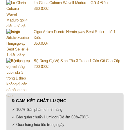
La Gloria Cubana Wavell Maduro - Gói 4 Điếu
860.000
₫
Cigar Arturo Fuente Hemingway Best Seller – Lẻ 1
Điếu
360.000
₫
Bộ Dụng Cụ Vệ Sinh Tẩu 3 Trong 1 Cán Gỗ Cao Cấp
200.000
₫
🔒 CAM KẾT CHẤT LƯỢNG
✓ 100% Sản phẩm chính hãng
✓ Bảo quản chuẩn Humidor (Độ ẩm 65%-70%)
✓ Giao hàng hỏa tốc trong ngày