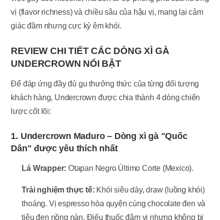
vị (flavor richness) và chiều sâu của hậu vị, mang lại cảm
giác đầm nhưng cực kỳ êm khói.
REVIEW CHI TIẾT CÁC DÒNG XÌ GÀ
UNDERCROWN NỔI BẬT
Để đáp ứng đầy đủ gu thưởng thức của từng đối tượng
khách hàng, Undercrown được chia thành 4 dòng chiến
lược cốt lõi:
1. Undercrown Maduro – Dòng xì gà "Quốc
Dân" được yêu thích nhất
Lá Wrapper:
Otapan Negro Último Corte (Mexico).
Trải nghiệm thực tế:
Khói siêu dày, draw (luồng khói)
thoáng. Vị espresso hòa quyện cùng chocolate đen và
tiêu đen nồng nàn. Điếu thuốc đậm vị nhưng không bị