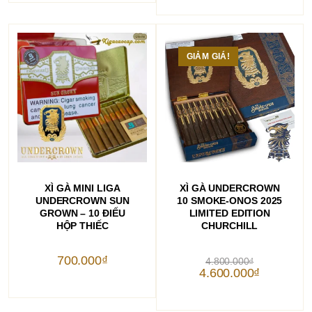
là:
1.000.000₫.
GIẢM GIÁ!
THÊM VÀO GIỎ HÀNG
THÊM VÀO GIỎ HÀNG
XÌ GÀ MINI LIGA
XÌ GÀ UNDERCROWN
UNDERCROWN SUN
10 SMOKE-ONOS 2025
GROWN – 10 ĐIẾU
LIMITED EDITION
HỘP THIẾC
CHURCHILL
Giá
700.000
₫
4.800.000
₫
gốc
Giá
4.600.000
₫
là:
hiện
4.800.000₫.
tại
là:
4.600.000₫.