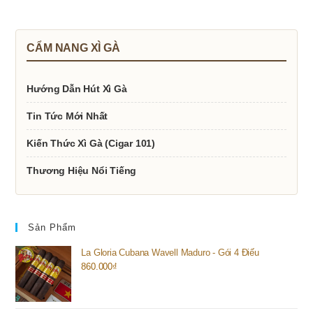
CẨM NANG XÌ GÀ
Hướng Dẫn Hút Xì Gà
Tin Tức Mới Nhất
Kiến Thức Xì Gà (Cigar 101)
Thương Hiệu Nổi Tiếng
Sản Phẩm
La Gloria Cubana Wavell Maduro - Gói 4 Điếu
860.000
₫