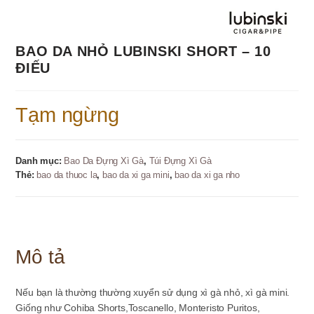
BAO DA NHỎ LUBINSKI SHORT – 10
ĐIẾU
Tạm ngừng
Danh mục:
Bao Da Đựng Xì Gà
,
Túi Đựng Xì Gà
Thẻ:
bao da thuoc la
,
bao da xi ga mini
,
bao da xi ga nho
Mô tả
Nếu bạn là thường thường xuyển sử dụng xì gà nhỏ, xì gà mini.
Giống như Cohiba Shorts,Toscanello, Monteristo Puritos,