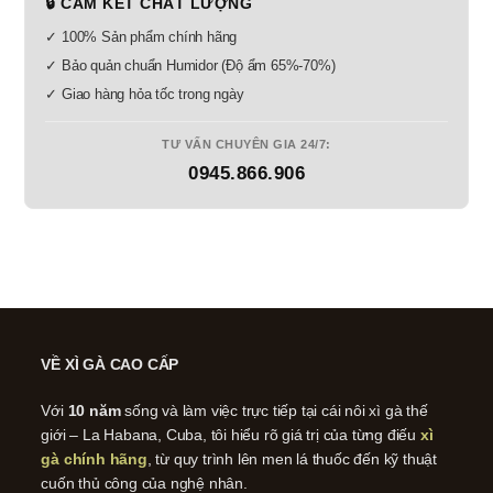
🔒 CAM KẾT CHẤT LƯỢNG
✓ 100% Sản phẩm chính hãng
✓ Bảo quản chuẩn Humidor (Độ ẩm 65%-70%)
✓ Giao hàng hỏa tốc trong ngày
TƯ VẤN CHUYÊN GIA 24/7:
0945.866.906
VỀ XÌ GÀ CAO CẤP
Với
10 năm
sống và làm việc trực tiếp tại cái nôi xì gà thế
giới – La Habana, Cuba, tôi hiểu rõ giá trị của từng điếu
xì
gà chính hãng
, từ quy trình lên men lá thuốc đến kỹ thuật
cuốn thủ công của nghệ nhân.