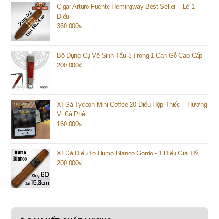
Cigar Arturo Fuente Hemingway Best Seller – Lẻ 1
Điếu
360.000
₫
Bộ Dụng Cụ Vệ Sinh Tẩu 3 Trong 1 Cán Gỗ Cao Cấp
200.000
₫
Xì Gà Tycoon Mini Coffee 20 Điếu Hộp Thiếc – Hương
Vị Cà Phê
160.000
₫
Xì Gà Điếu To Humo Blanco Gordo - 1 Điếu Giá Tốt
200.000
₫