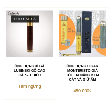
OUT OF STOCK
ĐỌC TIẾP
THÊM VÀO GIỎ HÀNG
ỐNG ĐỰNG XÌ GÀ
ỐNG ĐỰNG CIGAR
LUBINSKI GỖ CAO
MONTERISTO GIÁ
CẤP – 1 ĐIẾU
TỐT, ĐA NĂNG KÈM
CẮT VÀ GIỮ ẨM
Tạm ngừng
450.000
₫