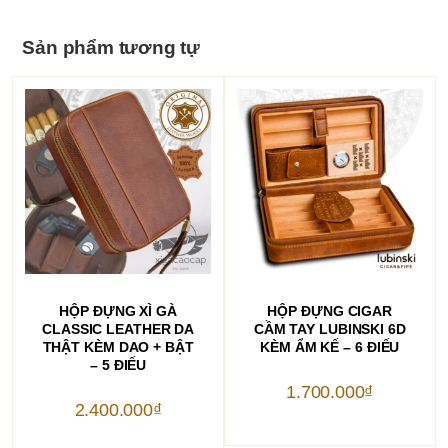
Sản phẩm tương tự
THÊM VÀO GIỎ HÀNG
THÊM VÀO GIỎ HÀNG
HỘP ĐỰNG XÌ GÀ
HỘP ĐỰNG CIGAR
CLASSIC LEATHER DA
CẦM TAY LUBINSKI 6D
THẬT KÈM DAO + BẬT
KÈM ẨM KẾ – 6 ĐIẾU
– 5 ĐIẾU
1.700.000
₫
2.400.000
₫