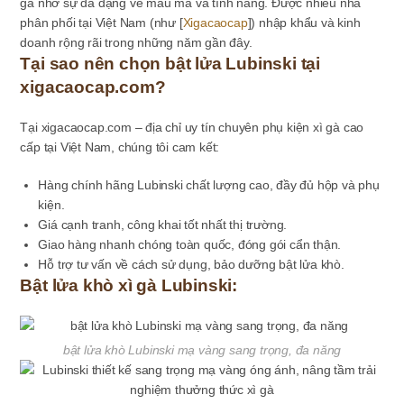
gà nhờ sự đa dạng về mẫu mã và tính năng. Được nhiều nhà
phân phối tại Việt Nam (như [
Xigacaocap
]) nhập khẩu và kinh
doanh rộng rãi trong những năm gần đây.
Tại sao nên chọn bật lửa Lubinski tại
xigacaocap.com?
Tại
xigacaocap.com
– địa chỉ uy tín chuyên
phụ kiện xì gà
cao
cấp tại Việt Nam, chúng tôi cam kết:
Hàng chính hãng Lubinski chất lượng cao, đầy đủ hộp và phụ
kiện.
Giá cạnh tranh, công khai tốt nhất thị trường.
Giao hàng nhanh chóng toàn quốc, đóng gói cẩn thận.
Hỗ trợ tư vấn về cách sử dụng, bảo dưỡng bật lửa khò.
Bật lửa khò xì gà Lubinski:
bật lửa khò Lubinski mạ vàng sang trọng, đa năng