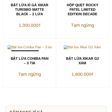
THÊM VÀO GIỎ HÀNG
ĐỌC TIẾP
BẬT LỬA XÌ GÀ XIKAR
HỘP QUẸT ROCKY
TURISMO MATTE
PATEL LIMITED
BLACK – 2 LỬA
EDITION DECADE
1.300.000
₫
Tạm ngừng
Sản
OUT OF STOCK
phẩm
CHỌN
THÊM VÀO GIỎ HÀNG
BẬT LỬA COHIBA PAN
BẬT LỬA XIKAR G2
này
– 3 TIA
XÁM
có
nhiều
biến
Tạm ngừng
thể.
1.600.000
₫
Các
tùy
chọn
có
thể
được
chọn
trên
trang
sản