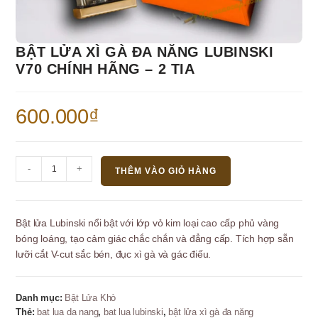
BẬT LỬA XÌ GÀ ĐA NĂNG LUBINSKI
V70 CHÍNH HÃNG – 2 TIA
600.000
₫
Bật
-
+
THÊM VÀO GIỎ HÀNG
lửa
xì
gà
Bật lửa Lubinski nổi bật với lớp vỏ kim loại cao cấp phủ vàng
đa
bóng loáng, tạo cảm giác chắc chắn và đẳng cấp. Tích hợp sẵn
năng
lưỡi cắt V-cut
sắc bén, đục xì gà và gác điếu.
Lubinski
V70
chính
Danh mục:
Bật Lửa Khò
hãng
Thẻ:
bat lua da nang
,
bat lua lubinski
,
bật lửa xì gà đa năng