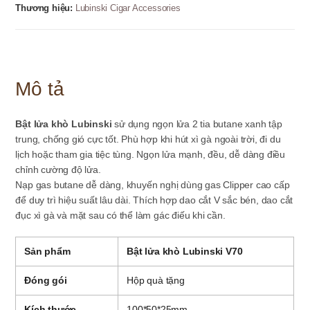
-
Thương hiệu:
Lubinski Cigar Accessories
2
tia
số
lượng
Mô tả
Bật lửa khò Lubinski
sử dụng ngọn lửa 2 tia butane xanh tập
trung, chống gió cực tốt. Phù hợp khi hút
xì gà
ngoài trời, đi du
lịch hoặc tham gia tiệc tùng.
Ngọn lửa mạnh, đều, dễ dàng điều
chỉnh cường độ lửa.
Nạp gas butane dễ dàng, khuyến nghị dùng gas Clipper cao cấp
để duy trì hiệu suất lâu dài. Thích hợp dao cắt V sắc bén, dao cắt
đục xì gà và mặt sau có thể làm gác điếu khi cần.
Sản phẩm
Bật lửa khò Lubinski V70
Đóng gói
Hộp quà tặng
Kích thước
100*50*25mm