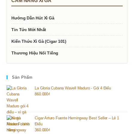
phẩm
CẨM NANG XÌ GÀ
Hướng Dẫn Hút Xì Gà
Tin Tức Mới Nhất
Kiến Thức Xì Gà (Cigar 101)
Thương Hiệu Nổi Tiếng
Sản Phẩm
La Gloria Cubana Wavell Maduro - Gói 4 Điếu
860.000
₫
Cigar Arturo Fuente Hemingway Best Seller – Lẻ 1
Điếu
360.000
₫