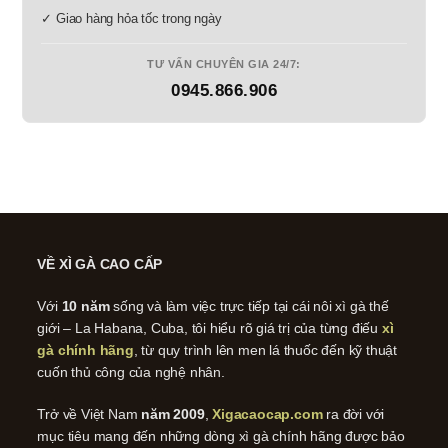
✓ Giao hàng hỏa tốc trong ngày
TƯ VẤN CHUYÊN GIA 24/7:
0945.866.906
VỀ XÌ GÀ CAO CẤP
Với
10 năm
sống và làm việc trực tiếp tại cái nôi xì gà thế
giới – La Habana, Cuba, tôi hiểu rõ giá trị của từng điếu
xì
gà chính hãng
, từ quy trình lên men lá thuốc đến kỹ thuật
cuốn thủ công của nghệ nhân.
Trở về Việt Nam
năm 2009
,
Xigacaocap.com
ra đời với
mục tiêu mang đến những dòng xì gà chính hãng được bảo