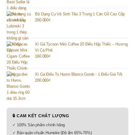
Bộ Dụng Cụ Vệ Sinh Tẩu 3 Trong 1 Cán Gỗ Cao Cấp
200.000
₫
Xì Gà Tycoon Mini Coffee 20 Điếu Hộp Thiếc – Hương
Vị Cà Phê
160.000
₫
Xì Gà Điếu To Humo Blanco Gordo - 1 Điếu Giá Tốt
200.000
₫
🔒 CAM KẾT CHẤT LƯỢNG
✓ 100% Sản phẩm chính hãng
✓ Bảo quản chuẩn Humidor (Độ ẩm 65%-70%)