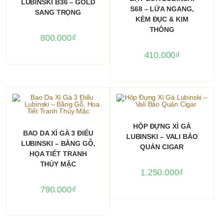
LUBINSKI B36 – GOLD
S68 – LỬA NGANG,
SANG TRỌNG
KÈM ĐỤC & KIM
THÔNG
800.000
₫
410.000
₫
THÊM VÀO GIỎ HÀNG
HỘP ĐỰNG XÌ GÀ
THÊM VÀO GIỎ HÀNG
BAO DA XÌ GÀ 3 ĐIẾU
LUBINSKI – VALI BẢO
LUBINSKI – BẰNG GỖ,
QUẢN CIGAR
HỌA TIẾT TRANH
THỦY MẶC
1.250.000
₫
790.000
₫