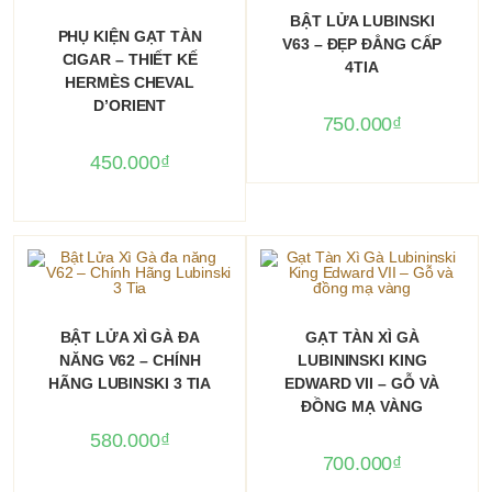
phẩm
CHỌN
BẬT LỬA LUBINSKI
này
THÊM VÀO GIỎ HÀNG
PHỤ KIỆN GẠT TÀN
có
V63 – ĐẸP ĐẲNG CẤP
nhiều
CIGAR – THIẾT KẾ
4TIA
biến
HERMÈS CHEVAL
thể.
Các
D’ORIENT
tùy
750.000
₫
chọn
có
450.000
₫
thể
được
chọn
trên
trang
sản
phẩm
Sản
phẩm
CHỌN
THÊM VÀO GIỎ HÀNG
BẬT LỬA XÌ GÀ ĐA
GẠT TÀN XÌ GÀ
này
có
NĂNG V62 – CHÍNH
LUBININSKI KING
nhiều
HÃNG LUBINSKI 3 TIA
EDWARD VII – GỖ VÀ
biến
thể.
ĐỒNG MẠ VÀNG
Các
tùy
580.000
₫
chọn
700.000
₫
có
thể