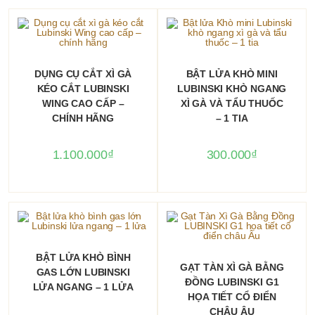
THÊM VÀO GIỎ HÀNG
THÊM VÀO GIỎ HÀNG
DỤNG CỤ CẮT XÌ GÀ
BẬT LỬA KHÒ MINI
KÉO CẮT LUBINSKI
LUBINSKI KHÒ NGANG
WING CAO CẤP –
XÌ GÀ VÀ TẨU THUỐC
CHÍNH HÃNG
– 1 TIA
1.100.000
₫
300.000
₫
THÊM VÀO GIỎ HÀNG
BẬT LỬA KHÒ BÌNH
THÊM VÀO GIỎ HÀNG
GẠT TÀN XÌ GÀ BẰNG
GAS LỚN LUBINSKI
ĐỒNG LUBINSKI G1
LỬA NGANG – 1 LỬA
HỌA TIẾT CỔ ĐIỂN
CHÂU ÂU