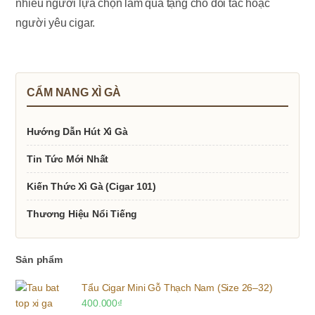
nhiều người lựa chọn làm quà tặng cho đối tác hoặc
người yêu cigar.
CẨM NANG XÌ GÀ
Hướng Dẫn Hút Xì Gà
Tin Tức Mới Nhất
Kiến Thức Xì Gà (Cigar 101)
Thương Hiệu Nổi Tiếng
Sản phẩm
Tẩu Cigar Mini Gỗ Thạch Nam (Size 26–32)
400.000
₫