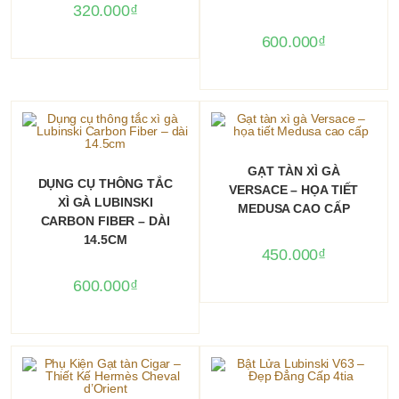
320.000
₫
600.000
₫
THÊM VÀO GIỎ HÀNG
GẠT TÀN XÌ GÀ
THÊM VÀO GIỎ HÀNG
DỤNG CỤ THÔNG TẮC
VERSACE – HỌA TIẾT
XÌ GÀ LUBINSKI
MEDUSA CAO CẤP
CARBON FIBER – DÀI
14.5CM
450.000
₫
600.000
₫
Sản