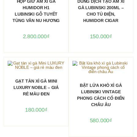
HỘP GIỮ ẨM XÌ GÀ
DUNG DỊCH TẠO ẨM XÌ
HUMIDOR H1
GÀ LUBINSKI 200ML –
LUBINSKI GỖ TUYẾT
CHO TỦ ĐIỆN,
TÙNG VÂN NU HƯƠNG
HUMIDOR CIGAR
2.800.000
₫
150.000
₫
THÊM VÀO GIỎ HÀNG
GẠT TÀN XÌ GÀ MINI
THÊM VÀO GIỎ HÀNG
BẬT LỬA KHÒ XÌ GÀ
LUXURY NOBLE – GIÁ
LUBINSKI VINTAGE
RẺ MÀU ĐEN
PHONG CÁCH CỔ ĐIỂN
CHÂU ÂU
180.000
₫
580.000
₫