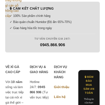
🔒 CAM KẾT CHẤT LƯỢNG
✓ 100% Sản phẩm chính hãng
✓ Bảo quản chuẩn Humidor (Độ ẩm 65%-70%)
✓ Giao hàng hỏa tốc trong ngày
TƯ VẤN CHUYÊN GIA 24/7:
0945.866.906
VỀ XÌ GÀ
DỊCH VỤ &
DỊCH VỤ
CAO CẤP
GIAO HÀNG
KHÁCH
HÀNG
🔒 ĐẢM
BẢO
Với
10 năm
Hotline
MUA
sống và làm
24/7:
0945
Giới thiệu
SẮM AN
việc trực tiếp
866 906
(Tư
TOÀN
Liên hệ
tại cái nôi xì
vấn trực tiếp)
Thông tin
gà thế giới –
của bạn