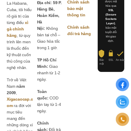
Chính sách
được mã
Địa chỉ: 59 P.
La Habana,
hóa qua
bảo mật
Hàng Bè,
Cuba, tôi hiểu
SSL
thông tin
(Secure
Hoàn Kiếm,
rõ giá trị của
Sockets
Hà
từng điếu
xì
Layer)
,
Chính sách
Nội:
Không
bảo mật
gà chính
tuyệt đối
đổi trả hàng
bán tại chỗ –
hãng
, từ quy
khi giao
Giao hỏa tốc
dịch.
trình lên men
trong 1 giờ.
lá thuốc đến
kỹ thuật cuốn
TP Hồ Chí
Bảo
SSL
An toàn
thủ công của
mật
Minh:
Giao
nghệ nhân.
nhanh từ 1-2
ngày.
Trở về Việt
Nam
năm
Toàn
2009
,
quốc:
COD
Xigacaocap.c
tận tay từ 1-4
om
ra đời với
ngày.
mục tiêu
mang đến
Chính
những dòng xì
sách:
Đổi trả