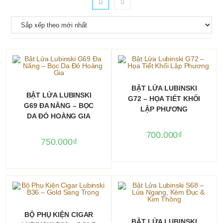
THÊM VÀO GIỎ HÀNG
BẬT LỬA LUBINSKI
THÊM VÀO GIỎ HÀNG
BẬT LỬA LUBINSKI
G72 – HỌA TIẾT KHỐI
G69 ĐA NĂNG – BỌC
LẬP PHƯƠNG
DA ĐỎ HOÀNG GIA
700.000
₫
750.000
₫
THÊM VÀO GIỎ HÀNG
BỘ PHỤ KIỆN CIGAR
THÊM VÀO GIỎ HÀNG
BẬT LỬA LUBINSKI