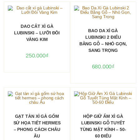
THÊM VÀO GIỎ HÀNG
DAO CẮT XÌ GÀ
THÊM VÀO GIỎ HÀNG
BAO DA XÌ GÀ
LUBINSKI – LƯỠI ĐÔI
LUBINSKI 2 ĐIẾU
VÀNG KIM
BẰNG GỖ – NHỎ GỌN,
SANG TRỌNG
250.000
₫
680.000
₫
THÊM VÀO GIỎ HÀNG
THÊM VÀO GIỎ HÀNG
GẠT TÀN XÌ GÀ GỐM
HỘP GIỮ ẨM XÌ GÀ
SỨ HỌA TIẾT HERMES
LUBINSKI GỖ TUYẾT
– PHONG CÁCH CHÂU
TÙNG MẶT KÍNH – 50-
ÂU
60 ĐIẾU