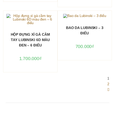
được
chọn
trên
trang
sản
phẩm
Sản
phẩm
CHỌN
BAO DA LUBINSKI – 3
này
THÊM VÀO GIỎ HÀNG
có
ĐIẾU
HỘP ĐỰNG XÌ GÀ CẦM
nhiều
biến
TAY LUBINSKI 6D MÀU
thể.
ĐEN – 6 ĐIẾU
700.000
₫
Các
tùy
chọn
có
1.700.000
₫
thể
được
chọn
trên
trang
1
sản
phẩm
2