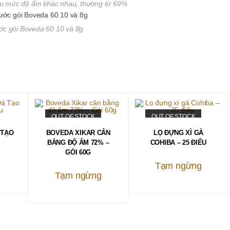
u mức độ ẩm khác nhau, thường từ 69%
ớc gói Boveda 60 10 và 8g
OUT OF STOCK
OUT OF STOCK
HÀNG
ĐỌC TIẾP
ĐỌC TIẾP
 TẠO
BOVEDA XIKAR CÂN
LỌ ĐỰNG XÌ GÀ
BẰNG ĐỘ ẨM 72% –
COHIBA – 25 ĐIẾU
GÓI 60G
Tạm ngừng
Tạm ngừng