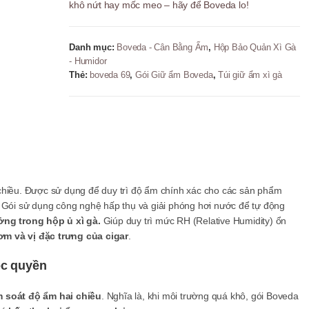
khô nứt hay mốc meo – hãy để Boveda lo!
Ẩm
2
Chiều
Danh mục:
Boveda - Cân Bằng Ẩm
,
Hộp Bảo Quản Xì Gà
Cho
- Humidor
Xì
Thẻ:
boveda 69
,
Gói Giữ ẩm Boveda
,
Túi giữ ẩm xì gà
Gà
Chính
Hãng
số
lượng
chiều. Được sử dụng để duy trì độ ẩm chính xác cho các sản phẩm
.
Gói sử dụng công nghệ hấp thụ và giải phóng hơi nước để tự động
ởng trong hộp ủ xì gà.
Giúp duy trì mức RH (Relative Humidity) ổn
m và vị đặc trưng của cigar
.
ộc quyền
m soát độ ẩm hai chiều
. Nghĩa là, khi môi trường quá khô, gói Boveda