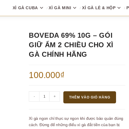
XÌ GÀ CUBA
XÌ GÀ MINI
XÌ GÀ LẺ & HỘP
P
BOVEDA 69% 10G – GÓI
GIỮ ẨM 2 CHIỀU CHO XÌ
GÀ CHÍNH HÃNG
100.000
₫
Boveda
-
+
THÊM VÀO GIỎ HÀNG
69%
10g
–
Xì gà ngon chỉ thực sự ngon khi được bảo quản đúng
Gói
cách. Đừng để những điếu xì gà đắt tiền của bạn bị
Giữ