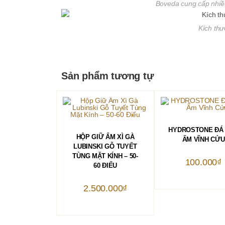
Boveda cung cấp nhiề
Kích thư
Sản phẩm tương tự
THÊM VÀO GIỎ 
HYDROSTONE ĐÁ
THÊM VÀO GIỎ HÀNG
HỘP GIỮ ẨM XÌ GÀ
ẨM VĨNH CỬU
LUBINSKI GỖ TUYẾT
TÙNG MẶT KÍNH – 50-
100.000
₫
60 ĐIẾU
2.500.000
₫