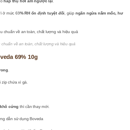
nó
hấp thụ hơi ẩm ngược lại
.
rì ở mức 69
% RH ổn định tuyệt đối
, giúp
ngăn ngừa nấm mốc, hư
u chuẩn về an toàn, chất lượng và hiệu quả
oveda 69% 10g
rong
.
 zip chứa xì gà.
khô cứng
thì cần thay mới.