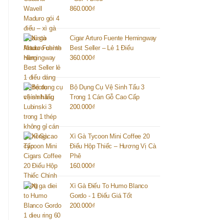
860.000
₫
Cigar Arturo Fuente Hemingway
Best Seller – Lẻ 1 Điếu
360.000
₫
Bộ Dụng Cụ Vệ Sinh Tẩu 3
Trong 1 Cán Gỗ Cao Cấp
200.000
₫
Xì Gà Tycoon Mini Coffee 20
Điếu Hộp Thiếc – Hương Vị Cà
Phê
160.000
₫
Xì Gà Điếu To Humo Blanco
Gordo - 1 Điếu Giá Tốt
200.000
₫