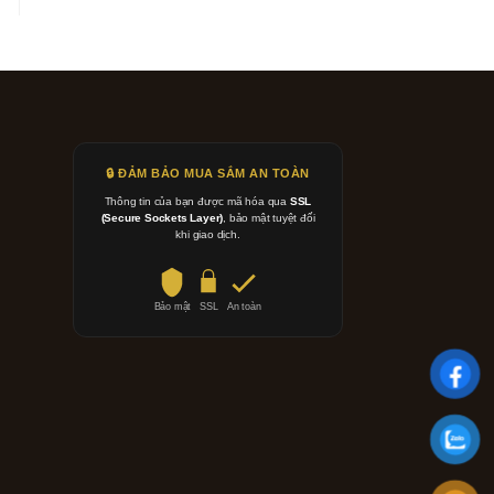
🔒 ĐẢM BẢO MUA SẮM AN TOÀN
Thông tin của bạn được mã hóa qua
SSL
(Secure Sockets Layer)
, bảo mật tuyệt đối
khi giao dịch.
Bảo mật
SSL
An toàn