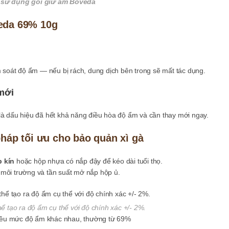
sử dụng gói giữ ẩm Boveda
veda 69% 10g
 soát độ ẩm — nếu bị rách, dung dịch bên trong sẽ mất tác dụng.
 mới
 là dấu hiệu đã hết khả năng điều hòa độ ẩm và cần thay mới ngay.
pháp tối ưu cho bảo quản xì gà
p kín
hoặc hộp nhựa có nắp đậy để kéo dài tuổi thọ.
o môi trường và tần suất mở nắp hộp ủ.
 tạo ra độ ẩm cụ thể với độ chính xác +/- 2%.