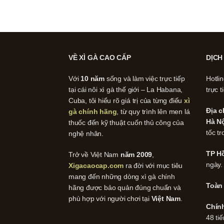
VỀ XÌ GÀ CAO CẤP
DỊCH
Với
10 năm
sống và làm việc trực tiếp
Hotli
tại cái nôi xì gà thế giới – La Habana,
trực t
Cuba, tôi hiểu rõ giá trị của từng điếu
xì
Địa c
gà chính hãng
, từ quy trình lên men lá
Hà Nộ
thuốc đến kỹ thuật cuốn thủ công của
tốc tr
nghệ nhân.
TP Hồ
Trở về Việt Nam
năm 2009
,
ngày.
Xigacaocap.com
ra đời với mục tiêu
mang đến những dòng xì gà chính
Toàn
hãng được bảo quản đúng chuẩn và
phù hợp với người chơi tại
Việt Nam
.
Chín
48 tiế