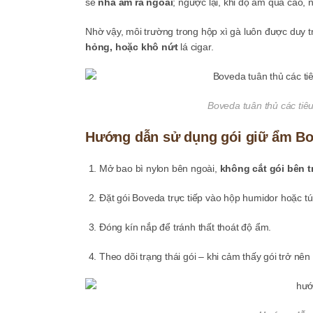
sẽ
nhả ẩm ra ngoài
; ngược lại, khi độ ẩm quá cao, 
Nhờ vậy, môi trường trong hộp xì gà luôn được duy t
hỏng, hoặc khô nứt
lá cigar.
Boveda tuân thủ các tiê
Hướng dẫn sử dụng gói giữ ẩm B
Mở bao bì nylon bên ngoài,
không cắt gói bên t
Đặt gói Boveda trực tiếp vào hộp humidor hoặc túi
Đóng kín nắp để tránh thất thoát độ ẩm.
Theo dõi trạng thái gói – khi cảm thấy gói trở nên