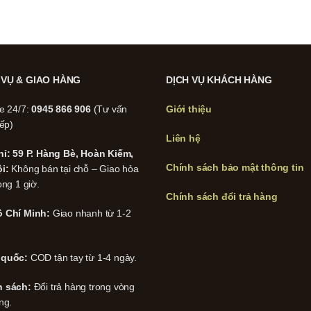
 VỤ & GIAO HÀNG
DỊCH VỤ KHÁCH HÀNG
ne 24/7:
0945 866 906
(Tư vấn
Giới thiệu
iếp)
Liên hệ
hỉ: 59 P. Hàng Bè, Hoàn Kiếm,
Chính sách bảo mật thông tin
i:
Không bán tại chỗ – Giao hỏa
ong 1 giờ.
Chính sách đổi trả hàng
 Chí Minh:
Giao nhanh từ 1-2
 quốc:
COD tận tay từ 1-4 ngày.
h sách:
Đổi trả hàng trong vòng
ng.