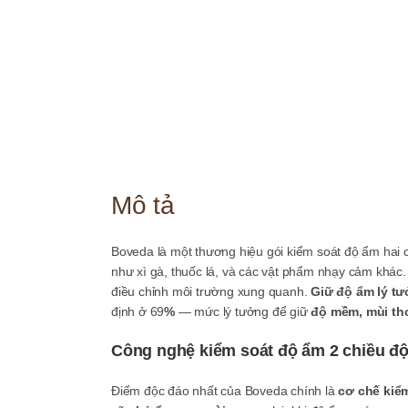
Mô tả
Boveda là một thương hiệu gói kiểm soát độ ẩm hai 
như xì gà, thuốc lá, và các vật phẩm nhạy cảm khác
điều chỉnh môi trường xung quanh.
Giữ độ ẩm lý tư
định ở 69
%
— mức lý tưởng để giữ
độ mềm, mùi thơ
Công nghệ kiểm soát độ ẩm 2 chiều đ
Điểm độc đáo nhất của Boveda chính là
cơ chế kiể