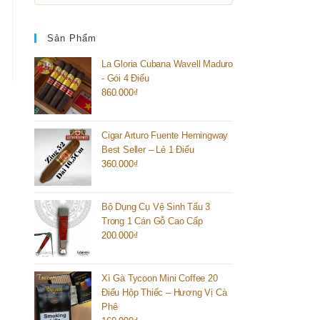
Sản Phẩm
La Gloria Cubana Wavell Maduro
- Gói 4 Điếu
860.000
₫
Cigar Arturo Fuente Hemingway
Best Seller – Lẻ 1 Điếu
360.000
₫
Bộ Dụng Cụ Vệ Sinh Tẩu 3
Trong 1 Cán Gỗ Cao Cấp
200.000
₫
Xì Gà Tycoon Mini Coffee 20
Điếu Hộp Thiếc – Hương Vị Cà
Phê