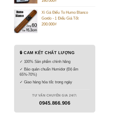
160.000
₫
Xì Gà Điếu To Humo Blanco
Gordo - 1 Điếu Giá Tốt
200.000
₫
🔒 CAM KẾT CHẤT LƯỢNG
✓ 100% Sản phẩm chính hãng
✓ Bảo quản chuẩn Humidor (Độ ẩm
65%-70%)
✓ Giao hàng hỏa tốc trong ngày
TƯ VẤN CHUYÊN GIA 24/7:
0945.866.906