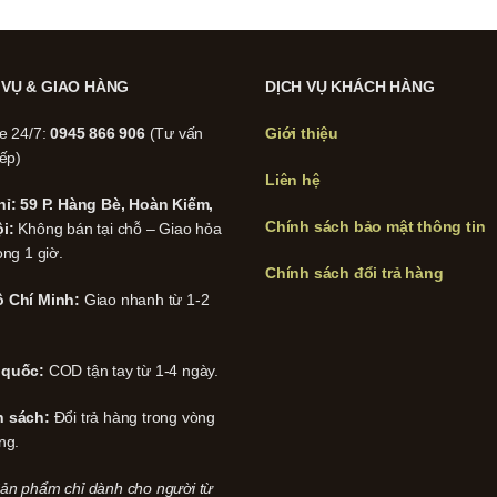
 VỤ & GIAO HÀNG
DỊCH VỤ KHÁCH HÀNG
ne 24/7:
0945 866 906
(Tư vấn
Giới thiệu
iếp)
Liên hệ
hỉ: 59 P. Hàng Bè, Hoàn Kiếm,
Chính sách bảo mật thông tin
i:
Không bán tại chỗ – Giao hỏa
ong 1 giờ.
Chính sách đổi trả hàng
 Chí Minh:
Giao nhanh từ 1-2
 quốc:
COD tận tay từ 1-4 ngày.
h sách:
Đổi trả hàng trong vòng
ng.
ản phẩm chỉ dành cho người từ