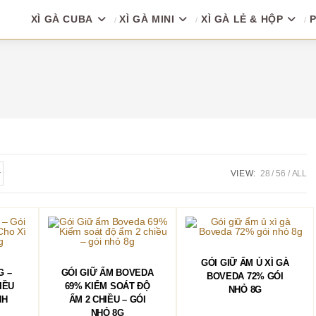
XÌ GÀ CUBA
XÌ GÀ MINI
XÌ GÀ LẺ & HỘP
P
VIEW:
28
56
ALL
THÊM VÀO GIỎ HÀNG
GÓI GIỮ ẨM Ủ XÌ GÀ
HÀNG
THÊM VÀO GIỎ HÀNG
G –
GÓI GIỮ ẨM BOVEDA
BOVEDA 72% GÓI
IỀU
69% KIỂM SOÁT ĐỘ
NHỎ 8G
NH
ẨM 2 CHIỀU – GÓI
NHỎ 8G