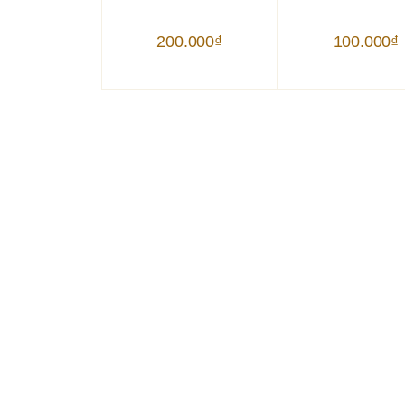
200.000
₫
100.000
₫