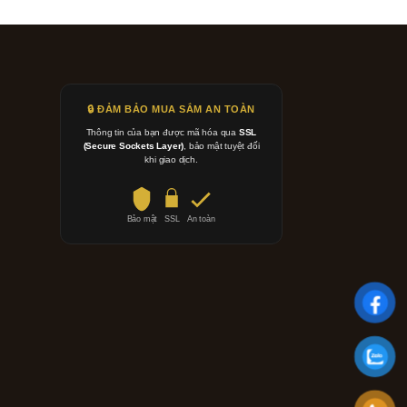
🔒 ĐẢM BẢO MUA SẮM AN TOÀN
Thông tin của bạn được mã hóa qua
SSL
(Secure Sockets Layer)
, bảo mật tuyệt đối
khi giao dịch.
Bảo mật
SSL
An toàn