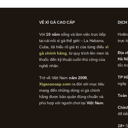
VỀ XÌ GÀ CAO CẤP
DỊCH
Với
10 năm
sống và làm việc trực tiếp
Hotli
tại cái nôi xì gà thế giới – La Habana,
trực t
Cuba, tôi hiểu rõ giá trị của từng điếu
xì
Địa c
gà chính hãng
, từ quy trình lên men lá
Hà Nộ
thuốc đến kỹ thuật cuốn thủ công của
tốc tr
nghệ nhân.
TP Hồ
Trở về Việt Nam
năm 2009
,
ngày.
Xigacaocap.com
ra đời với mục tiêu
mang đến những dòng xì gà chính
Toàn
hãng được bảo quản đúng chuẩn và
phù hợp với người chơi tại
Việt Nam
.
Chín
48 tiế
18+
S