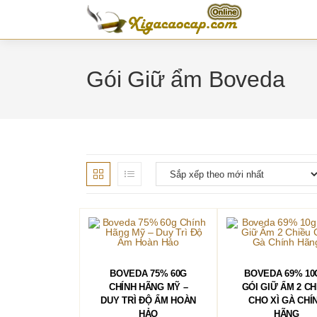
Skip
to
content
Gói Giữ ẩm Boveda
THÊM VÀO GIỎ HÀNG
THÊM VÀO GIỎ 
BOVEDA 75% 60G
BOVEDA 69% 10
CHÍNH HÃNG MỸ –
GÓI GIỮ ẨM 2 CH
DUY TRÌ ĐỘ ẨM HOÀN
CHO XÌ GÀ CHÍ
HẢO
HÃNG