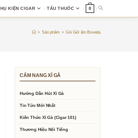
HỤ KIỆN CIGAR
TẨU THUỐC
TOGGLE
0
WEBSITE
>
Sản phẩm
>
Gói Giữ ẩm Boveda
SEARCH
CẨM NANG XÌ GÀ
Hướng Dẫn Hút Xì Gà
Tin Tức Mới Nhất
Kiến Thức Xì Gà (Cigar 101)
Thương Hiệu Nổi Tiếng