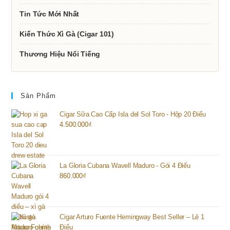
Tin Tức Mới Nhất
Kiến Thức Xì Gà (Cigar 101)
Thương Hiệu Nổi Tiếng
Sản Phẩm
Cigar Sữa Cao Cấp Isla del Sol Toro - Hộp 20 Điếu
4.500.000
₫
La Gloria Cubana Wavell Maduro - Gói 4 Điếu
860.000
₫
Cigar Arturo Fuente Hemingway Best Seller – Lẻ 1
Điếu