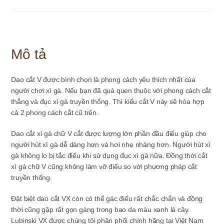
VX
số
lượng
Mô tả
Dao cắt V được bình chọn là phong cách yêu thích nhất của
người chơi xì gà. Nếu bạn đã quá quen thuộc với phong cách cắt
thẳng và đục xì gà truyền thống. Thì kiểu cắt V này sẽ hòa hợp
cả 2 phong cách cắt cũ trên.
Dao cắt xì gà chữ V cắt được lượng lớn phần đầu điếu giúp cho
người hút xì gà dễ dàng hơn và hơi nhẹ nhàng hơn. Người hút xì
gà không lo bị tắc điếu khi sử dụng đục xì gà nữa. Đồng thời cắt
xì gà chữ V cũng không làm vỡ điếu so với phương pháp cắt
truyền thống.
Đặt biệt dao cắt VX còn có thể gác điếu rất chắc chắn và đồng
thời cũng gập rất gọn gàng trong bao da màu xanh lá cây.
Lubinski VX được chúng tôi phân phối chính hãng tại Việt Nam