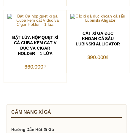
THÊM VÀO GIỎ HÀNG
CẮT XÌ GÀ ĐỤC
THÊM VÀO GIỎ HÀNG
BẬT LỬA HỘP QUẸT XÌ
KHOAN CÁ SẤU
GÀ CUBA KÈM CẮT V
LUBINSKI ALLIGATOR
ĐỤC VÀ CIGAR
HOLDER – 1 LỬA
390.000
₫
660.000
₫
CẨM NANG XÌ GÀ
Hướng Dẫn Hút Xì Gà