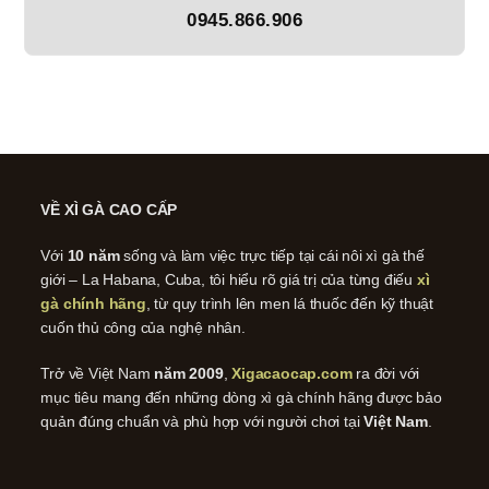
0945.866.906
VỀ XÌ GÀ CAO CẤP
Với
10 năm
sống và làm việc trực tiếp tại cái nôi xì gà thế
giới – La Habana, Cuba, tôi hiểu rõ giá trị của từng điếu
xì
gà chính hãng
, từ quy trình lên men lá thuốc đến kỹ thuật
cuốn thủ công của nghệ nhân.
Trở về Việt Nam
năm 2009
,
Xigacaocap.com
ra đời với
mục tiêu mang đến những dòng xì gà chính hãng được bảo
quản đúng chuẩn và phù hợp với người chơi tại
Việt Nam
.