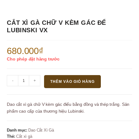
CẮT XÌ GÀ CHỮ V KÈM GÁC ĐỂ
LUBINSKI VX
680.000
₫
Cho phép đặt hàng trước
Cắt
-
+
THÊM VÀO GIỎ HÀNG
xì
gà
chữ
Dao cắt xì gà chữ V kèm gác điếu bằng đồng và thép trắng. Sản
V
phẩm cao cấp của thương hiệu Lubinski.
kèm
gác
để
Danh mục:
Dao Cắt Xì Gà
Lubinski
Thẻ:
Cắt xì gà