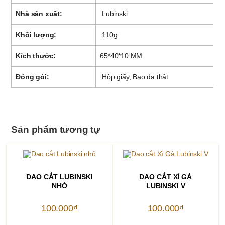
Nhà sản xuất:
Lubinski
Khối lượng:
110g
Kích thước:
65*40*10 MM
Đóng gói:
Hộp giấy, Bao da thật
Sản phẩm tương tự
THÊM VÀO GIỎ HÀNG
THÊM VÀO GIỎ HÀNG
DAO CẮT LUBINSKI
DAO CẮT XÌ GÀ
NHỎ
LUBINSKI V
100.000
₫
100.000
₫