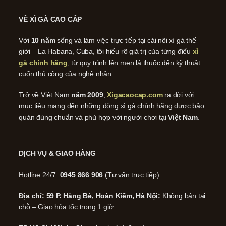
VỀ XÌ GÀ CAO CẤP
Với
10 năm
sống và làm việc trực tiếp tại cái nôi xì gà thế
giới – La Habana, Cuba, tôi hiểu rõ giá trị của từng điếu
xì
gà chính hãng
, từ quy trình lên men lá thuốc đến kỹ thuật
cuốn thủ công của nghệ nhân.
Trở về Việt Nam
năm 2009
,
Xigacaocap.com
ra đời với
mục tiêu mang đến những dòng xì gà chính hãng được bảo
quản đúng chuẩn và phù hợp với người chơi tại
Việt Nam
.
DỊCH VỤ & GIAO HÀNG
Hotline 24/7:
0945 866 906
(Tư vấn trực tiếp)
Địa chỉ: 59 P. Hàng Bè, Hoàn Kiếm, Hà Nội:
Không bán tại
chỗ – Giao hỏa tốc trong 1 giờ.