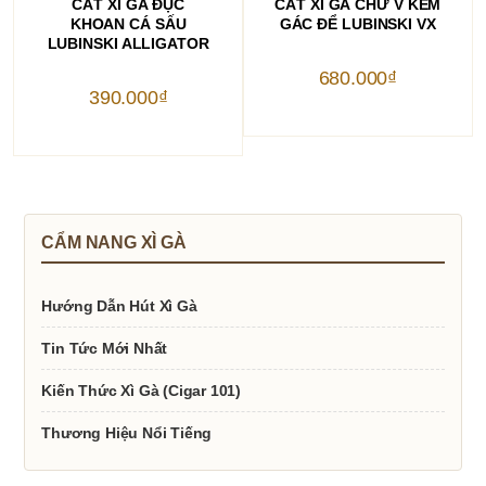
CẮT XÌ GÀ ĐỤC
CẮT XÌ GÀ CHỮ V KÈM
KHOAN CÁ SẤU
GÁC ĐỂ LUBINSKI VX
LUBINSKI ALLIGATOR
680.000
₫
390.000
₫
CẨM NANG XÌ GÀ
Hướng Dẫn Hút Xì Gà
Tin Tức Mới Nhất
Kiến Thức Xì Gà (Cigar 101)
Thương Hiệu Nổi Tiếng