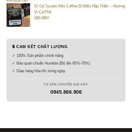
Xì Gà Tycoon Mini Coffee 20 Điếu Hộp Thiếc – Hương
Vị Cà Phê
160.000
₫
🔒 CAM KẾT CHẤT LƯỢNG
✓ 100% Sản phẩm chính hãng
✓ Bảo quản chuẩn Humidor (Độ ẩm 65%-70%)
✓ Giao hàng hỏa tốc trong ngày
TƯ VẤN CHUYÊN GIA 24/7:
0945.866.906