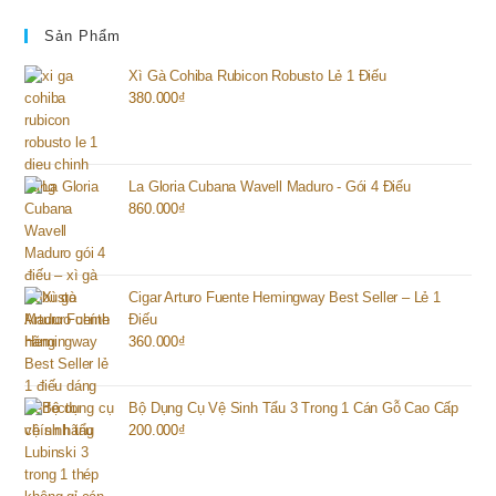
Sản Phẩm
Xì Gà Cohiba Rubicon Robusto Lẻ 1 Điếu
380.000
₫
La Gloria Cubana Wavell Maduro - Gói 4 Điếu
860.000
₫
Cigar Arturo Fuente Hemingway Best Seller – Lẻ 1
Điếu
360.000
₫
Bộ Dụng Cụ Vệ Sinh Tẩu 3 Trong 1 Cán Gỗ Cao Cấp
200.000
₫