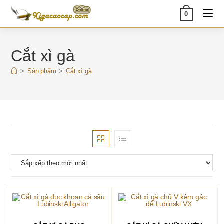
Skip
0
to
content
Cắt xì gà
>
Sản phẩm
>
Cắt xì gà
THÊM VÀO GIỎ HÀNG
THÊM VÀO GIỎ HÀNG