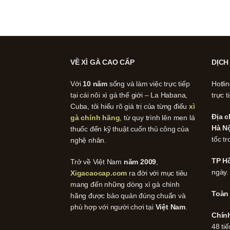
VỀ XÌ GÀ CAO CẤP
DỊCH
Với
10 năm
sống và làm việc trực tiếp
Hotli
tại cái nôi xì gà thế giới – La Habana,
trực t
Cuba, tôi hiểu rõ giá trị của từng điếu
xì
Địa c
gà chính hãng
, từ quy trình lên men lá
Hà Nộ
thuốc đến kỹ thuật cuốn thủ công của
tốc tr
nghệ nhân.
TP Hồ
Trở về Việt Nam
năm 2009
,
ngày.
Xigacaocap.com
ra đời với mục tiêu
mang đến những dòng xì gà chính
Toàn
hãng được bảo quản đúng chuẩn và
phù hợp với người chơi tại
Việt Nam
.
Chín
48 tiế