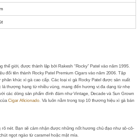
ậm
út
ếng thế giới, được thành lập bởi Rakesh “Rocky” Patel vào năm 1995.
iệu đổi tên thành Rocky Patel Premium Cigars vào năm 2006. Tập
 ở phân khúc xì gà cao cấp. Các loại xì gà Rocky Patel được sản xuất
 lá thượng hạng từ nhiều vùng, mang đến hương vị đa dạng từ nhẹ
 với các dòng sản phẩm đình đám như Vintage, Decade và Sun Grown
 của
Cigar Aficionado
. Và luôn nằm trong top 10 thương hiệu xì gà bán
g rõ nét. Bạn sẽ cảm nhận được những nốt hương chủ đạo như sô-cô-
 chút ngọt ngào từ caramel hoặc mật mía.