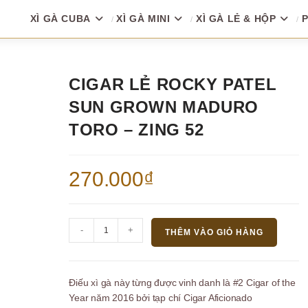
XÌ GÀ CUBA
XÌ GÀ MINI
XÌ GÀ LẺ & HỘP
P
CIGAR LẺ ROCKY PATEL
SUN GROWN MADURO
TORO – ZING 52
270.000
₫
Cigar
-
+
THÊM VÀO GIỎ HÀNG
Lẻ
Rocky
Patel
Điếu xì gà này từng được vinh danh là
#2 Cigar of the
Sun
Year
năm 2016 bởi tạp chí
Cigar Aficionado
Grown