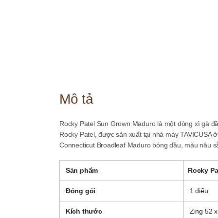
Mô tả
Rocky Patel Sun Grown Maduro là một dòng xì gà đ
Rocky Patel, được sản xuất tại nhà máy TAVICUSA ở E
Connecticut Broadleaf Maduro bóng dầu, màu nâu s
Sản phẩm
Rocky Pa
Đóng gói
1 điếu
Kích thước
Zing 52 