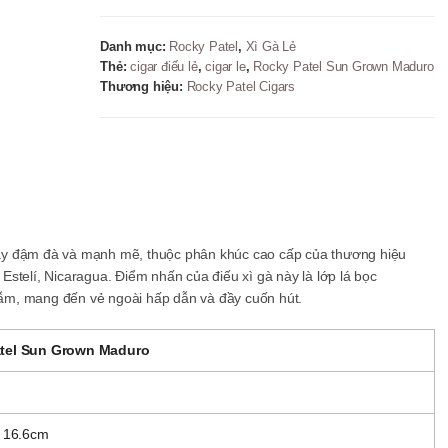
Maduro
Toro
Danh mục:
Rocky Patel
,
Xì Gà Lẻ
-
Thẻ:
cigar điếu lẻ
,
cigar le
,
Rocky Patel Sun Grown Maduro
Zing
Thương hiệu:
Rocky Patel Cigars
52
số
lượng
ầy đậm đà và mạnh mẽ, thuộc phân khúc cao cấp của thương hiệu
stelí, Nicaragua. Điểm nhấn của điếu xì gà này là lớp lá bọc
ẫm, mang đến vẻ ngoài hấp dẫn và đầy cuốn hút.
tel Sun Grown Maduro
x 16.6cm