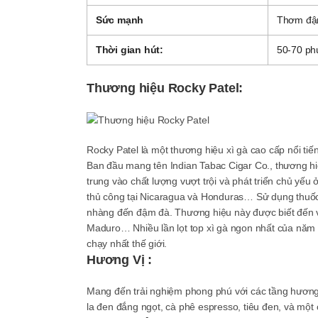
Sức mạnh
Thơm đ
Thời gian hút:
50-70 ph
Thương hiệu Rocky Patel:
Rocky Patel là một thương hiệu xì gà cao cấp nổi ti
Ban đầu mang tên Indian Tabac Cigar Co., thương h
trung vào chất lượng vượt trội và phát triển chủ yếu
thủ công tại Nicaragua và Honduras… Sử dụng thuốc
nhàng đến đậm đà. Thương hiệu này được biết đến
Maduro… Nhiều lần lọt top xì gà ngon nhất của năm
chạy nhất thế giới.
Hương Vị :
Mang đến trải nghiệm phong phú với các tầng hươn
la đen đắng ngọt, cà phê espresso, tiêu đen, và một