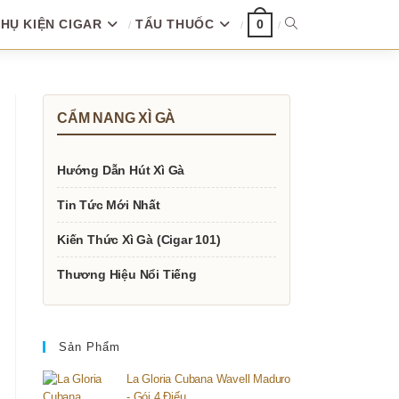
HỤ KIỆN CIGAR
TẨU THUỐC
TOGGLE
0
WEBSITE
CẨM NANG XÌ GÀ
SEARCH
Hướng Dẫn Hút Xì Gà
Tin Tức Mới Nhất
Kiến Thức Xì Gà (Cigar 101)
Thương Hiệu Nổi Tiếng
Sản Phẩm
La Gloria Cubana Wavell Maduro
- Gói 4 Điếu