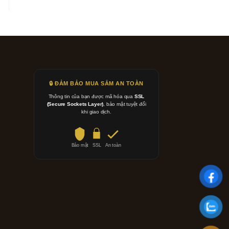
🔒 ĐẢM BẢO MUA SẮM AN TOÀN
Thông tin của bạn được mã hóa qua
SSL
(Secure Sockets Layer)
, bảo mật tuyệt đối
khi giao dịch.
Bảo mật
SSL
An toàn