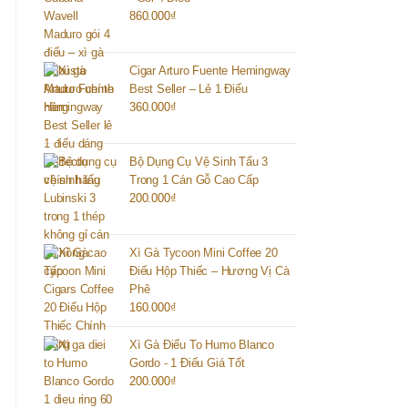
860.000
₫
Cigar Arturo Fuente Hemingway
Best Seller – Lẻ 1 Điếu
360.000
₫
Bộ Dụng Cụ Vệ Sinh Tẩu 3
Trong 1 Cán Gỗ Cao Cấp
200.000
₫
Xì Gà Tycoon Mini Coffee 20
Điếu Hộp Thiếc – Hương Vị Cà
Phê
160.000
₫
Xì Gà Điếu To Humo Blanco
Gordo - 1 Điếu Giá Tốt
200.000
₫