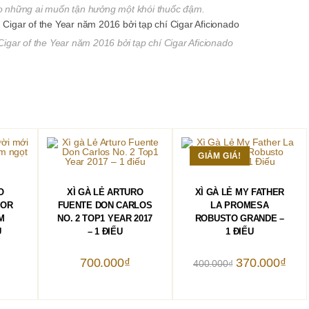
ho những ai muốn tận hưởng một khói thuốc đậm.
Cigar of the Year năm 2016 bởi tạp chí Cigar Aficionado
GIẢM GIÁ!
HÀNG
THÊM VÀO GIỎ HÀNG
THÊM VÀO GIỎ HÀNG
O
XÌ GÀ LẺ ARTURO
XÌ GÀ LẺ MY FATHER
TOR
FUENTE DON CARLOS
LA PROMESA
M
NO. 2 TOP1 YEAR 2017
ROBUSTO GRANDE –
U
– 1 ĐIẾU
1 ĐIẾU
Giá
Giá
700.000
₫
370.000
₫
400.000
₫
gốc
hiện
là:
tại
400.000₫.
là:
370.0