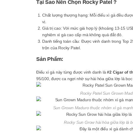
Tại Sao Nên Chọn Rocky Patel ?
Chất lượng thượng hạng
: Mỗi điếu xì gà đều đư
vị.
Giá trị cao
: Với mức giá hợp lý (khoảng 13-15 USD/
nghiệm xì gà cao cấp mà không quá đắt đỏ.
Danh tiếng toàn cầu
: Được vinh danh trong Top 
trộn của Rocky Patel.
Sản Phẩm:
Điếu xì gà này từng được vinh danh là
#2 Cigar of t
95/100, được ca ngợi nhờ sự hài hòa giữa lớp lá b
Rocky Patel Sun Grown Madu
Sun Grown Maduro thuộc nhóm xì gà mạnh. 
Rocky Sun Grow hài hòa giữa lớp lá