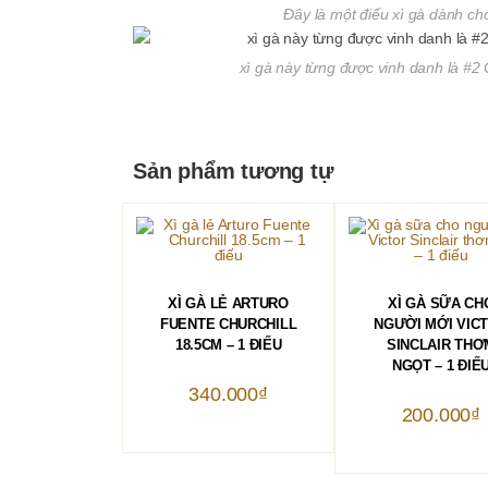
Đây là một điếu xì gà dành c
xì gà này từng được vinh danh là #2 
Sản phẩm tương tự
THÊM VÀO GIỎ HÀNG
THÊM VÀO GIỎ 
XÌ GÀ LẺ ARTURO
XÌ GÀ SỮA CH
FUENTE CHURCHILL
NGƯỜI MỚI VIC
18.5CM – 1 ĐIẾU
SINCLAIR THƠ
NGỌT – 1 ĐIẾ
340.000
₫
200.000
₫