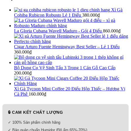
Xì Gà
Cohiba Rubicon Robusto Lẻ 1 Điếu
380.000
₫
La Gloria Cubana Wavell Maduro - Gói 4 Điếu
860.000
₫
Cigar Arturo Fuente Hemingway Best Seller – Lẻ 1 Điếu
360.000
₫
Bộ Dụng Cụ Vệ Sinh Tẩu 3 Trong 1 Cán Gỗ Cao Cấp
200.000
₫
Xì Gà Tycoon Mini Coffee 20 Điếu Hộp Thiếc – Hương Vị
Cà Phê
160.000
₫
🔒 CAM KẾT CHẤT LƯỢNG
✓ 100% Sản phẩm chính hãng
✓ Bảo quản chuẩn Humidor (Độ ẩm 65%-70%)