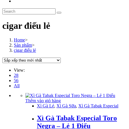
Toggle
website
Search
search
this
website
cigar điếu lẻ
Home
>
Sản phẩm
>
cigar điếu lẻ
View:
28
56
All
Thêm vào giỏ hàng
Xì Gà Lẻ
,
Xì Gà Sữa
,
Xì Gà Tabak Especial
Xì Gà Tabak Especial Toro
Negra – Lẻ 1 Điếu