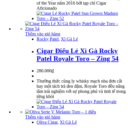
of the Year năm 2016 bởi tạp chí Cigar
Aficionado
Thêm vào giỏ hàng
Rocky Patel
,
Xì Gà Lẻ
Cigar Điếu Lẻ Xì Gà Rocky
Patel Royale Toro – Zing 54
280.000
₫
Thưởng thức cùng ly whisky mạch nha đơn cất
hay một tách trà đen đậm, Royale Toro đều nâng
tầm trải nghiệm với sự phong phú và tinh tế trong
từng khói
Thêm vào giỏ hàng
Oliva Cigar
,
Xì Gà Lẻ