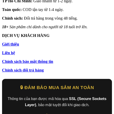
TP Hồ Chí Minh:
Giao nhanh từ 1-2 ngày.
Toàn quốc:
COD tận tay từ 1-4 ngày.
Chính sách:
Đổi trả hàng trong vòng 48 tiếng.
18+
Sản phẩm chỉ dành cho người từ 18 tuổi trở lên.
DỊCH VỤ KHÁCH HÀNG
Giới thiệu
Liên hệ
Chính sách bảo mật thông tin
Chính sách đổi trả hàng
🔒 ĐẢM BẢO MUA SẮM AN TOÀN
Thông tin của bạn được mã hóa qua
SSL (Secure Sockets
Layer)
, bảo mật tuyệt đối khi giao dịch.