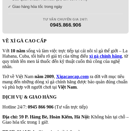
✓ Giao hàng hỏa tốc trong ngày
TƯ VẤN CHUYÊN GIA 24/7:
0945.866.906
VỀ XÌ GÀ CAO CẤP
Với
10 năm
sống và làm việc trực tiếp tại cái nôi xì gà thế giới – La
Habana, Cuba, tôi hiểu rõ giá trị của từng điếu
xì gà chính hãng
, từ
quy trình lên men lá thuốc đến kỹ thuật cuốn thủ công của nghệ
nhân.
Trở về Việt Nam
năm 2009
,
Xigacaocap.com
ra đời với mục tiêu
mang đến những dòng xì gà chính hãng được bảo quản đúng chuẩn
và phù hợp với người chơi tại
Việt Nam
.
DỊCH VỤ & GIAO HÀNG
Hotline 24/7:
0945 866 906
(Tư vấn trực tiếp)
Địa chỉ: 59 P. Hàng Bè, Hoàn Kiếm, Hà Nội:
Không bán tại chỗ –
Giao hỏa tốc trong 1 giờ.