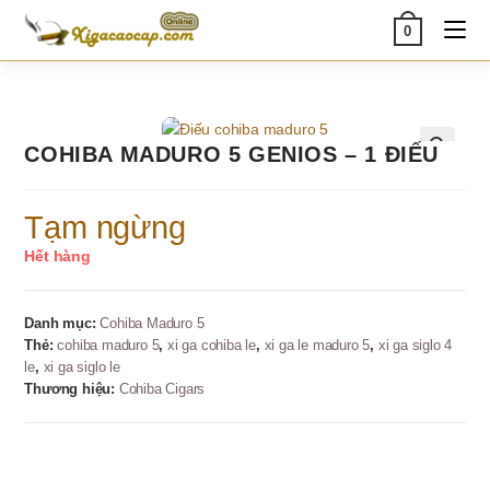
Skip
0
to
content
COHIBA MADURO 5 GENIOS – 1 ĐIẾU
🔍
Tạm ngừng
Hết hàng
Danh mục:
Cohiba Maduro 5
Thẻ:
cohiba maduro 5
,
xi ga cohiba le
,
xi ga le maduro 5
,
xi ga siglo 4
le
,
xi ga siglo le
Thương hiệu:
Cohiba Cigars