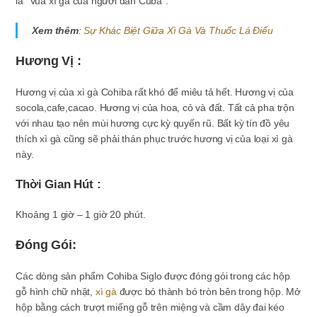
là “Vua xì gà của người dân Cuba”.
Xem thêm
:
Sự Khác Biệt Giữa Xì Gà Và Thuốc Lá Điếu
Hương Vị :
Hương vị của xì gà Cohiba rất khó để miêu tả hết. Hương vị của
socola,cafe,cacao. Hương vị của hoa, cỏ và đất. Tất cả pha trộn
với nhau tạo nên mùi hương cực kỳ quyến rũ. Bất kỳ tín đồ yêu
thích xì gà cũng sẽ phải thán phục trước hương vị của loại xì gà
này.
Thời Gian Hút :
Khoảng 1 giờ – 1 giờ 20 phút.
Đóng Gói:
Các dòng sản phẩm Cohiba Siglo được đóng gói trong các hộp
gỗ hình chữ nhật,
xì gà
được bó thành bó tròn bên trong hộp. Mở
hộp bằng cách trượt miếng gỗ trên miệng và cầm dây đai kéo