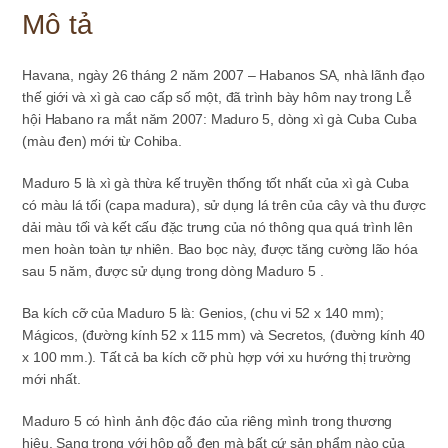
Mô tả
Havana, ngày 26 tháng 2 năm 2007 – Habanos SA, nhà lãnh đạo
thế giới và xì gà cao cấp số một, đã trình bày hôm nay trong Lễ
hội Habano ra mắt năm 2007: Maduro 5, dòng xì gà Cuba Cuba
(màu đen) mới từ Cohiba.
Maduro 5 là xì gà thừa kế truyền thống tốt nhất của xì gà Cuba
có màu lá tối (capa madura), sử dụng lá trên của cây và thu được
dải màu tối và kết cấu đặc trưng của nó thông qua quá trình lên
men hoàn toàn tự nhiên. Bao bọc này, được tăng cường lão hóa
sau 5 năm, được sử dụng trong dòng Maduro 5 .
Ba kích cỡ của Maduro 5 là: Genios, (chu vi 52 x 140 mm);
Mágicos, (đường kính 52 x 115 mm) và Secretos, (đường kính 40
x 100 mm.). Tất cả ba kích cỡ phù hợp với xu hướng thị trường
mới nhất.
Maduro 5 có hình ảnh độc đáo của riêng mình trong thương
hiệu. Sang trọng với hộp gỗ đen mà bất cứ sản phẩm nào của