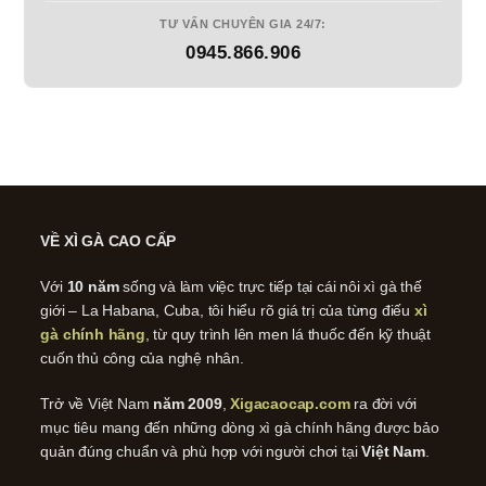
TƯ VẤN CHUYÊN GIA 24/7:
0945.866.906
VỀ XÌ GÀ CAO CẤP
Với
10 năm
sống và làm việc trực tiếp tại cái nôi xì gà thế
giới – La Habana, Cuba, tôi hiểu rõ giá trị của từng điếu
xì
gà chính hãng
, từ quy trình lên men lá thuốc đến kỹ thuật
cuốn thủ công của nghệ nhân.
Trở về Việt Nam
năm 2009
,
Xigacaocap.com
ra đời với
mục tiêu mang đến những dòng xì gà chính hãng được bảo
quản đúng chuẩn và phù hợp với người chơi tại
Việt Nam
.