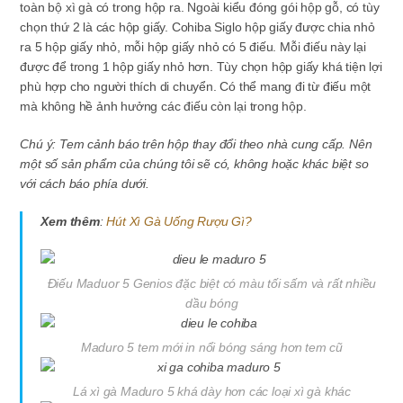
toàn bộ xì gà có trong hộp ra. Ngoài kiểu đóng gói hộp gỗ, có tùy
chọn thứ 2 là các hộp giấy. Cohiba Siglo hộp giấy được chia nhỏ
ra 5 hộp giấy nhỏ, mỗi hộp giấy nhỏ có 5 điếu. Mỗi điếu này lại
được để trong 1 hộp giấy nhỏ hơn. Tùy chọn hộp giấy khá tiện lợi
phù hợp cho người thích di chuyển. Có thể mang đi từ điếu một
mà không hề ảnh hưởng các điếu còn lại trong hộp.
Chú ý: Tem cảnh báo trên hộp thay đổi theo nhà cung cấp. Nên
một số sản phẩm của chúng tôi sẽ có, không hoặc khác biệt so
với cách báo phía dưới.
Xem thêm
:
Hút Xì Gà Uống Rượu Gì?
Điếu Maduor 5 Genios đặc biệt có màu tối sấm và rất nhiều
dầu bóng
Maduro 5 tem mới in nổi bóng sáng hơn tem cũ
Lá xì gà Maduro 5 khá dày hơn các loại xì gà khác