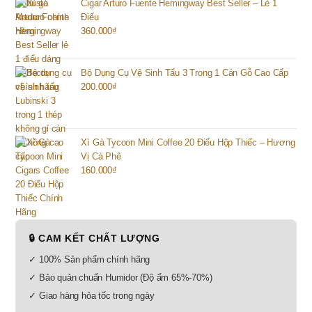
Cigar Arturo Fuente Hemingway Best Seller – Lẻ 1
Điếu
360.000
₫
Bộ Dụng Cụ Vệ Sinh Tẩu 3 Trong 1 Cán Gỗ Cao Cấp
200.000
₫
Xì Gà Tycoon Mini Coffee 20 Điếu Hộp Thiếc – Hương
Vị Cà Phê
160.000
₫
🔒 CAM KẾT CHẤT LƯỢNG
✓ 100% Sản phẩm chính hãng
✓ Bảo quản chuẩn Humidor (Độ ẩm 65%-70%)
✓ Giao hàng hỏa tốc trong ngày