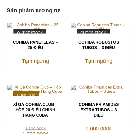
Sản phẩm tương tự
OUT OF STOCK
OUT OF STOCK
ĐỌC TIẾP
ĐỌC TIẾP
COHIBA PANETELAS –
COHIBA ROBUSTOS
25 ĐIẾU
TUBOS – 3 ĐIẾU
Tạm ngừng
Tạm ngừng
GIẢM GIÁ!
THÊM VÀO GIỎ HÀNG
THÊM VÀO GIỎ HÀNG
XÌ GÀ COHIBA CLUB –
COHIBA PRIAMIDES
HỘP 20 ĐIẾU CHÍNH
EXTRA TUBOS – 3
HÃNG CUBA
ĐIẾU
Giá
9.000.000
₫
1.100.000
₫
gốc
Giá
1.000.000
₫