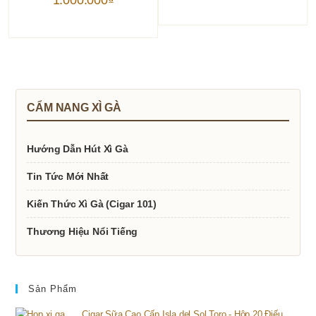
là:
hiện
1.100.000₫.
tại
là:
1.000.000₫.
CẨM NANG XÌ GÀ
Hướng Dẫn Hút Xì Gà
Tin Tức Mới Nhất
Kiến Thức Xì Gà (Cigar 101)
Thương Hiệu Nổi Tiếng
Sản Phẩm
Cigar Sữa Cao Cấp Isla del Sol Toro - Hộp 20 Điếu