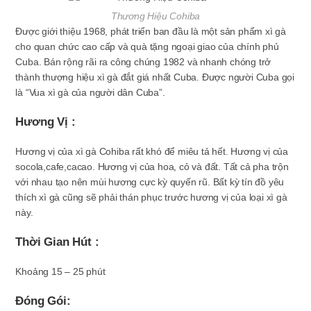
Thương Hiệu Cohiba
Được giới thiệu 1968, phát triển ban đầu là một sản phẩm xì gà
cho quan chức cao cấp và quà tặng ngoại giao của chính phủ
Cuba. Bán rộng rãi ra công chúng 1982 và nhanh chóng trở
thành thượng hiệu xì gà đắt giá nhất Cuba. Được người Cuba gọi
là “Vua xì gà của người dân Cuba”.
Hương Vị :
Hương vị của xì gà Cohiba rất khó để miêu tả hết. Hương vị của
socola,cafe,cacao. Hương vị của hoa, cỏ và đất. Tất cả pha trộn
với nhau tạo nên mùi hương cực kỳ quyến rũ. Bất kỳ tín đồ yêu
thích xì gà cũng sẽ phải thán phục trước hương vị của loại xì gà
này.
Thời Gian Hút :
Khoảng 15 – 25 phút
Đóng Gói: