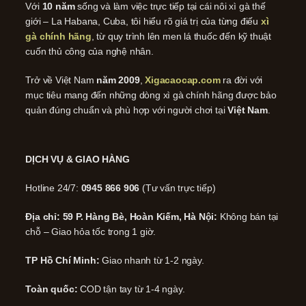
Với
10 năm
sống và làm việc trực tiếp tại cái nôi xì gà thế
giới – La Habana, Cuba, tôi hiểu rõ giá trị của từng điếu
xì
gà chính hãng
, từ quy trình lên men lá thuốc đến kỹ thuật
cuốn thủ công của nghệ nhân.
Trở về Việt Nam
năm 2009
,
Xigacaocap.com
ra đời với
mục tiêu mang đến những dòng xì gà chính hãng được bảo
quản đúng chuẩn và phù hợp với người chơi tại
Việt Nam
.
DỊCH VỤ & GIAO HÀNG
Hotline 24/7:
0945 866 906
(Tư vấn trực tiếp)
Địa chỉ: 59 P. Hàng Bè, Hoàn Kiếm, Hà Nội:
Không bán tại
chỗ – Giao hỏa tốc trong 1 giờ.
TP Hồ Chí Minh:
Giao nhanh từ 1-2 ngày.
Toàn quốc:
COD tận tay từ 1-4 ngày.