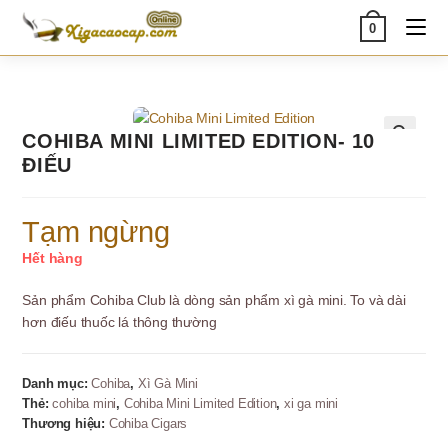
Skip
0
to
content
COHIBA MINI LIMITED EDITION- 10
🔍
ĐIẾU
Tạm ngừng
Hết hàng
Sản phẩm Cohiba Club là dòng sản phẩm xì gà mini. To và dài
hơn điếu thuốc lá thông thường
Danh mục:
Cohiba
,
Xì Gà Mini
Thẻ:
cohiba mini
,
Cohiba Mini Limited Edition
,
xi ga mini
Thương hiệu:
Cohiba Cigars