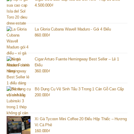
4.500.000
₫
La Gloria Cubana Wavell Maduro - Gói 4 Điếu
860.000
₫
Cigar Arturo Fuente Hemingway Best Seller – Lẻ 1
Điếu
360.000
₫
Bộ Dụng Cụ Vệ Sinh Tẩu 3 Trong 1 Cán Gỗ Cao Cấp
200.000
₫
Xì Gà Tycoon Mini Coffee 20 Điếu Hộp Thiếc – Hương
Vị Cà Phê
160.000
₫