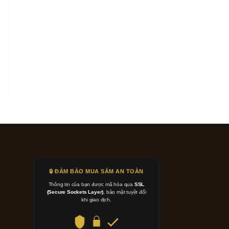
🔒 ĐẢM BẢO MUA SẮM AN TOÀN
Thông tin của bạn được mã hóa qua
SSL
(Secure Sockets Layer)
, bảo mật tuyệt đối
khi giao dịch.