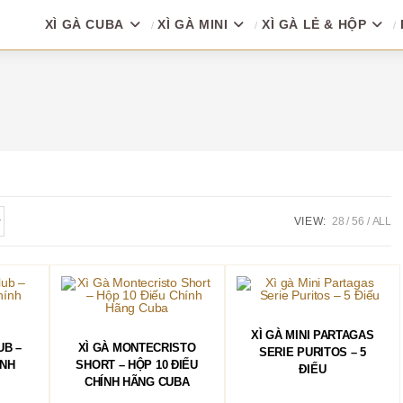
XÌ GÀ CUBA
XÌ GÀ MINI
XÌ GÀ LẺ & HỘP
VIEW:
28
56
ALL
THÊM VÀO GIỎ HÀNG
XÌ GÀ MINI PARTAGAS
HÀNG
THÊM VÀO GIỎ HÀNG
UB –
XÌ GÀ MONTECRISTO
SERIE PURITOS – 5
ÍNH
SHORT – HỘP 10 ĐIẾU
ĐIẾU
CHÍNH HÃNG CUBA