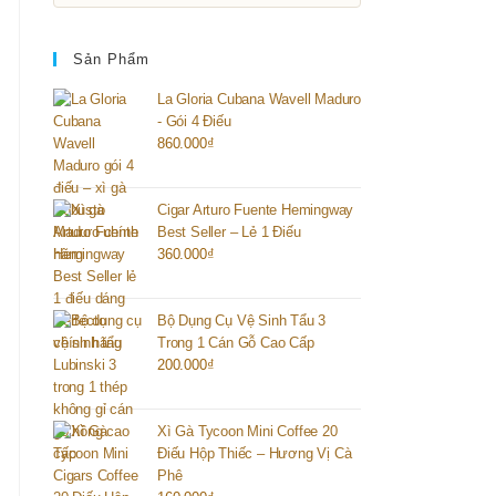
Sản Phẩm
La Gloria Cubana Wavell Maduro
- Gói 4 Điếu
860.000
₫
Cigar Arturo Fuente Hemingway
Best Seller – Lẻ 1 Điếu
360.000
₫
Bộ Dụng Cụ Vệ Sinh Tẩu 3
Trong 1 Cán Gỗ Cao Cấp
200.000
₫
Xì Gà Tycoon Mini Coffee 20
Điếu Hộp Thiếc – Hương Vị Cà
Phê