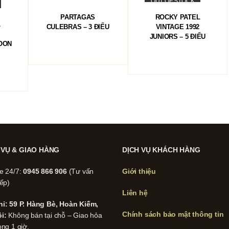
OUT OF STOCK
ĐỌC TIẾP
ĐỌC TIẾP
PARTAGAS
ROCKY PATEL
L
CULEBRAS – 3 ĐIẾU
VINTAGE 1992
JUNIORS – 5 ĐIẾU
OON
 VỤ & GIAO HÀNG
DỊCH VỤ KHÁCH HÀNG
ne 24/7:
0945 866 906
(Tư vấn
Giới thiệu
iếp)
Liên hệ
hỉ: 59 P. Hàng Bè, Hoàn Kiếm,
Chính sách bảo mật thông tin
i:
Không bán tại chỗ – Giao hỏa
ong 1 giờ.