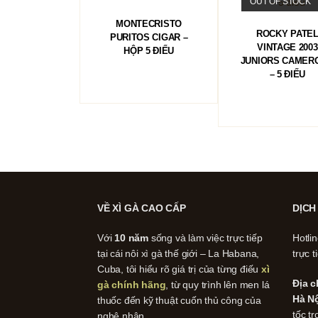
OUT OF STOCK
ĐỌC TIẾP
MONTECRISTO
ĐỌC TIẾP
ROCKY PATE
PURITOS CIGAR –
VINTAGE 2003
HỘP 5 ĐIẾU
JUNIORS CAMER
– 5 ĐIẾU
VỀ XÌ GÀ CAO CẤP
DỊCH
Với
10 năm
sống và làm việc trực tiếp
Hotli
tại cái nôi xì gà thế giới – La Habana,
trực t
Cuba, tôi hiểu rõ giá trị của từng điếu
xì
Địa c
gà chính hãng
, từ quy trình lên men lá
Hà Nộ
thuốc đến kỹ thuật cuốn thủ công của
tốc tr
nghệ nhân.