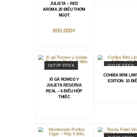
JULIETA – RED
AROMA 20 ĐIẾU THƠM
NGỌT
600.000
₫
OUT OF STOCK
OUT OF STOCK
ĐỌC TIẾP
COHIBA MINI LIM
ĐỌC TIẾP
XÌ GÀ ROMEO Y
EDITION- 10 ĐI
JULIETA RESERVA
REAL – 6 ĐIẾU HỘP
THIẾC