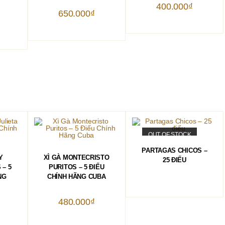
400.000
₫
iá
650.000
₫
ốc
Giá
₫
:
hiện
.100.000₫.
tại
là:
1.000.000₫.
OUT OF STOCK
ĐỌC TIẾP
PARTAGAS CHICOS –
HÀNG
THÊM VÀO GIỎ HÀNG
Y
XÌ GÀ MONTECRISTO
25 ĐIẾU
 – 5
PURITOS – 5 ĐIẾU
NG
CHÍNH HÃNG CUBA
480.000
₫