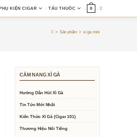
PHỤ KIỆN CIGAR
TẨU THUỐC
TOGGLE
0
WEBSITE
>
Sản phẩm
>
xi ga mini
SEARCH
CẨM NANG XÌ GÀ
Hướng Dẫn Hút Xì Gà
Tin Tức Mới Nhất
Kiến Thức Xì Gà (Cigar 101)
Thương Hiệu Nổi Tiếng