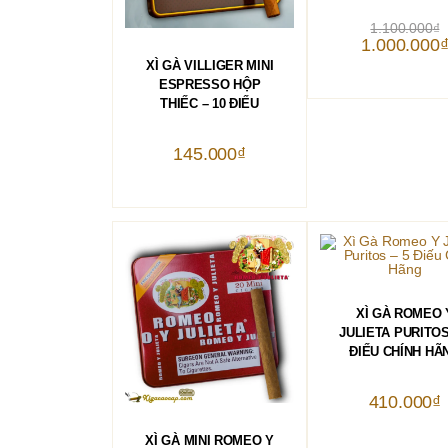
G
1.100.000
₫
g
1.000.000
là
THÊM VÀO GIỎ HÀNG
1
XÌ GÀ VILLIGER MINI
ESPRESSO HỘP
THIẾC – 10 ĐIẾU
145.000
₫
THÊM VÀO GIỎ 
XÌ GÀ ROMEO 
JULIETA PURITOS
ĐIẾU CHÍNH HÃ
410.000
₫
THÊM VÀO GIỎ HÀNG
XÌ GÀ MINI ROMEO Y