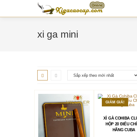
Skip
to
content
xi ga mini
GIẢM GIÁ!
THÊM VÀO GIỎ 
XÌ GÀ COHIBA CL
HỘP 20 ĐIẾU CH
HÃNG CUBA