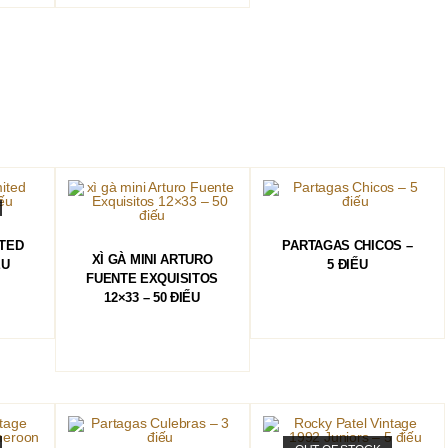
ĐỌC TIẾP
ITED
PARTAGAS CHICOS –
ĐỌC TIẾP
XÌ GÀ MINI ARTURO
ẾU
5 ĐIẾU
FUENTE EXQUISITOS
12×33 – 50 ĐIẾU