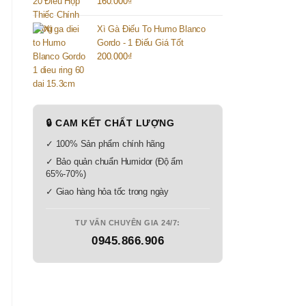
160.000
₫
Xì Gà Điếu To Humo Blanco
Gordo - 1 Điếu Giá Tốt
200.000
₫
🔒 CAM KẾT CHẤT LƯỢNG
✓ 100% Sản phẩm chính hãng
✓ Bảo quản chuẩn Humidor (Độ ẩm
65%-70%)
✓ Giao hàng hỏa tốc trong ngày
TƯ VẤN CHUYÊN GIA 24/7:
0945.866.906