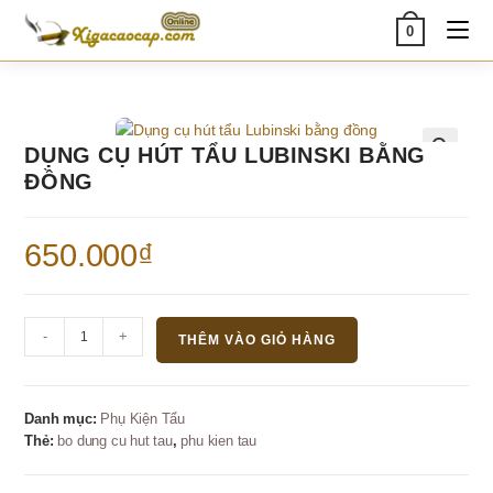
Skip
0
to
content
DỤNG CỤ HÚT TẨU LUBINSKI BẰNG
🔍
ĐỒNG
650.000
₫
Dụng
-
+
THÊM VÀO GIỎ HÀNG
cụ
hút
tẩu
Danh mục:
Phụ Kiện Tẩu
Lubinski
Thẻ:
bo dung cu hut tau
,
phu kien tau
bằng
đồng