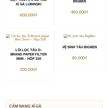
BIGBEN
XÌ GÀ LUBINSKI
450.000
₫
600.000
₫
THÊM VÀO GIỎ HÀNG
VỆ SINH TẨU BIGBEN
THÊM VÀO GIỎ HÀNG
LÕI LỌC TẨU D-
BRAND PAPER FILTER
90.000
₫
3MM – HỘP 100
200.000
₫
CẨM NANG XÌ GÀ