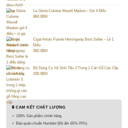
La Gloria Cubana Wavell Maduro - Gói 4 Điếu
860.000
₫
Cigar Arturo Fuente Hemingway Best Seller – Lẻ 1
Điếu
360.000
₫
Bộ Dụng Cụ Vệ Sinh Tẩu 3 Trong 1 Cán Gỗ Cao Cấp
200.000
₫
🔒 CAM KẾT CHẤT LƯỢNG
✓ 100% Sản phẩm chính hãng
✓ Bảo quản chuẩn Humidor (Độ ẩm 65%-70%)