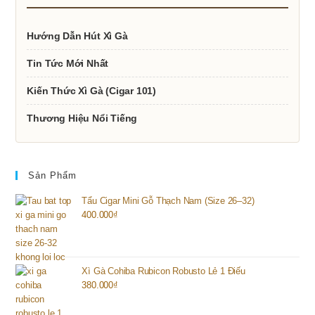
Hướng Dẫn Hút Xì Gà
Tin Tức Mới Nhất
Kiến Thức Xì Gà (Cigar 101)
Thương Hiệu Nổi Tiếng
Sản Phẩm
Tẩu Cigar Mini Gỗ Thạch Nam (Size 26–32)
400.000
₫
Xì Gà Cohiba Rubicon Robusto Lẻ 1 Điếu
380.000
₫