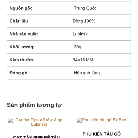
Nguồn gốc
Trung Quốc
Chất liệu
Đồng 100%
Nhà sản xuất:
Lubinski
Khối lượng:
30g
Kích thước:
94×15 MM
Đóng gói:
Hộp quà tặng
Sản phẩm tương tự
THÊM VÀO GIỎ HÀNG
PHỤ KIỆN TẨU GỖ
THÊM VÀO GIỎ HÀNG
GẠT TÀN PIPE ĐỂ TẨU