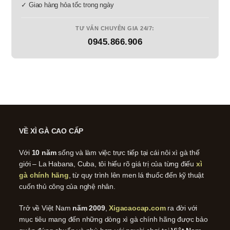
✓ Giao hàng hỏa tốc trong ngày
TƯ VẤN CHUYÊN GIA 24/7:
0945.866.906
VỀ XÌ GÀ CAO CẤP
Với
10 năm
sống và làm việc trực tiếp tại cái nôi xì gà thế
giới – La Habana, Cuba, tôi hiểu rõ giá trị của từng điếu
xì
gà chính hãng
, từ quy trình lên men lá thuốc đến kỹ thuật
cuốn thủ công của nghệ nhân.
Trở về Việt Nam
năm 2009
,
Xigacaocap.com
ra đời với
mục tiêu mang đến những dòng xì gà chính hãng được bảo