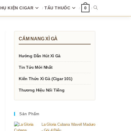
HỤ KIỆN CIGAR
TẨU THUỐC
TOGGLE
0
WEBSITE
CẨM NANG XÌ GÀ
SEARCH
Hướng Dẫn Hút Xì Gà
Tin Tức Mới Nhất
Kiến Thức Xì Gà (Cigar 101)
Thương Hiệu Nổi Tiếng
Sản Phẩm
La Gloria Cubana Wavell Maduro
- Gói 4 Điếu