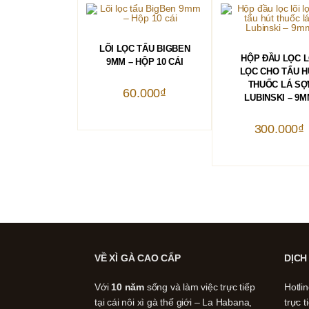
THÊM VÀO GIỎ HÀNG
LÕI LỌC TẨU BIGBEN
THÊM VÀO GIỎ 
HỘP ĐẦU LỌC L
9MM – HỘP 10 CÁI
LỌC CHO TẨU H
THUỐC LÁ SỢ
60.000
₫
LUBINSKI – 9
300.000
₫
VỀ XÌ GÀ CAO CẤP
DỊCH
Với
10 năm
sống và làm việc trực tiếp
Hotli
tại cái nôi xì gà thế giới – La Habana,
trực t