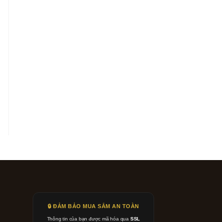
🔒 ĐẢM BẢO MUA SẮM AN TOÀN
Thông tin của bạn được mã hóa qua
SSL