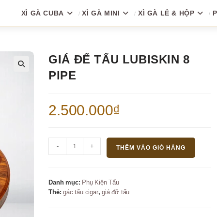
XÌ GÀ CUBA
XÌ GÀ MINI
XÌ GÀ LẺ & HỘP
P
GIÁ ĐỂ TẨU LUBISKIN 8
PIPE
🔍
2.500.000
₫
Giá
-
+
THÊM VÀO GIỎ HÀNG
để
tẩu
Lubiskin
Danh mục:
Phụ Kiện Tẩu
8
Thẻ:
gác tẩu cigar
,
giá đỡ tẩu
pipe
số