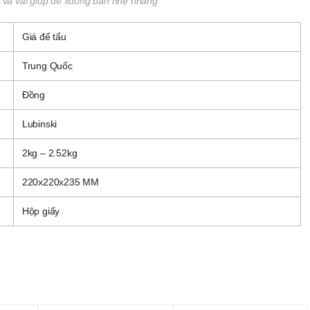
 và vải giúp để xuống bàn nhẹ nhàng
Giá để tẩu
Trung Quốc
Đồng
Lubinski
2kg – 2.52kg
220x220x235 MM
Hộp giấy