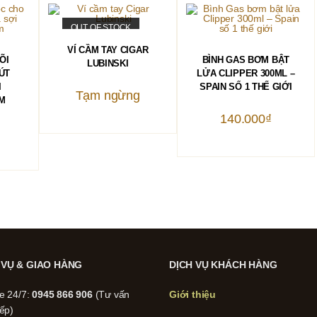
OUT OF STOCK
ĐỌC TIẾP
VÍ CẦM TAY CIGAR
HÀNG
THÊM VÀO GIỎ HÀNG
ÕI
BÌNH GAS BƠM BẬT
LUBINSKI
ÚT
LỬA CLIPPER 300ML –
I
SPAIN SỐ 1 THẾ GIỚI
Tạm ngừng
MM
140.000
₫
 VỤ & GIAO HÀNG
DỊCH VỤ KHÁCH HÀNG
ne 24/7:
0945 866 906
(Tư vấn
Giới thiệu
iếp)