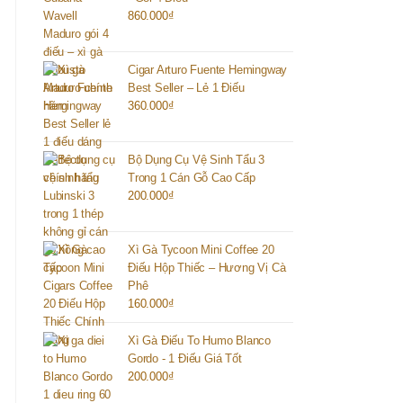
860.000
₫
Cigar Arturo Fuente Hemingway
Best Seller – Lẻ 1 Điếu
360.000
₫
Bộ Dụng Cụ Vệ Sinh Tẩu 3
Trong 1 Cán Gỗ Cao Cấp
200.000
₫
Xì Gà Tycoon Mini Coffee 20
Điếu Hộp Thiếc – Hương Vị Cà
Phê
160.000
₫
Xì Gà Điếu To Humo Blanco
Gordo - 1 Điếu Giá Tốt
200.000
₫