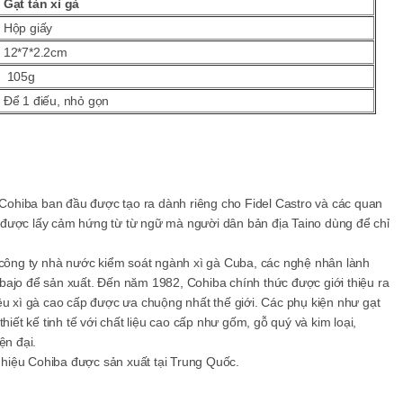
Gạt tàn xì gà
Hộp giấy
12*7*2.2cm
105g
Để 1 điếu, nhỏ gọn
ohiba ban đầu được tạo ra dành riêng cho Fidel Castro và các quan
 được lấy cảm hứng từ từ ngữ mà người dân bản địa Taino dùng để chỉ
, công ty nhà nước kiểm soát ngành xì gà Cuba, các nghệ nhân lành
bajo để sản xuất. Đến năm 1982, Cohiba chính thức được giới thiệu ra
ệu xì gà cao cấp được ưa chuộng nhất thế giới. Các phụ kiện như gạt
hiết kế tinh tế với chất liệu cao cấp như gốm, gỗ quý và kim loại,
n đại.
hiệu Cohiba được sản xuất tại Trung Quốc.