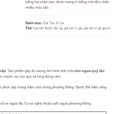
bằng hai chân sau, được trang trí bằng một tấm chăn
của
nhiều màu sắc.
Hermès
-
1
Danh mục:
Gạt Tàn Xì Gà
điếu
Thẻ:
Gạt tàn thuốc độc lạ
,
gat tan xi ga
,
gat tan xi ga gia re
số
lượng
cấp.
Sản phẩm gây ấn tượng bởi hình ảnh một
chú ngựa quý tộc
ức mạnh, sự cao quý và lòng dũng cảm.
tiết phức tạp mang đậm cảm hứng phương Đông. Được thể hiện sống
g cỗ xe ngựa Ba Tư và nghệ thuật cưỡi ngựa phương Đông.