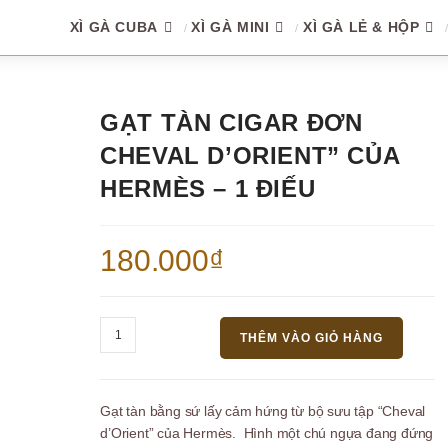
XÌ GÀ CUBA
XÌ GÀ MINI
XÌ GÀ LẺ & HỘP
GẠT TÀN CIGAR ĐƠN
CHEVAL D’ORIENT” CỦA
HERMÈS – 1 ĐIẾU
180.000
₫
Gạt
THÊM VÀO GIỎ HÀNG
tàn
cigar
đơn
Gạt tàn bằng sứ lấy cảm hứng từ bộ sưu tập “Cheval
Cheval
d’Orient” của Hermès.
Hình một chú ngựa đang đứng
d'Orient"