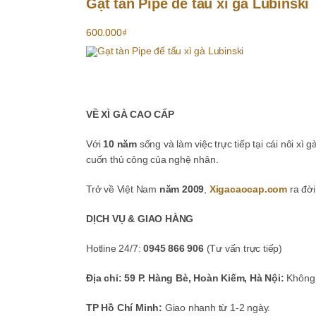
Gạt tàn Pipe để tẩu xì gà Lubinski
sản
phẩm
600.000
₫
VỀ XÌ GÀ CAO CẤP
Với
10 năm
sống và làm việc trực tiếp tại cái nôi xì 
cuốn thủ công của nghệ nhân.
Trở về Việt Nam
năm 2009
,
Xigacaocap.com
ra đời
DỊCH VỤ & GIAO HÀNG
Hotline 24/7:
0945 866 906
(Tư vấn trực tiếp)
Địa chỉ: 59 P. Hàng Bè, Hoàn Kiếm, Hà Nội:
Không b
TP Hồ Chí Minh:
Giao nhanh từ 1-2 ngày.