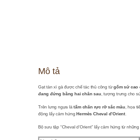
Mô tả
Gạt tàn xì gà được chế tác thủ công từ
gốm sứ cao 
đang đứng bằng hai chân sau
, tượng trưng cho s
Trên lưng ngựa là
tấm chăn rực rỡ sắc màu
, họa 
động lấy cảm hứng
Hermès Cheval d’Orient
.
Bộ sưu tập “Cheval d’Orient” lấy cảm hứng từ nhữn