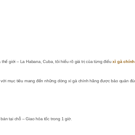
gà thế giới – La Habana, Cuba, tôi hiểu rõ giá trị của từng điếu
xì gà chín
 với mục tiêu mang đến những dòng xì gà chính hãng được bảo quản đún
án tại chỗ – Giao hỏa tốc trong 1 giờ.