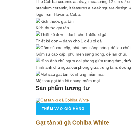
The Cohiba ceramic ashtray, measuring 12 cm x 7 cm x
premium ceramic, it features a sleek square design wi
logo from Havana, Cuba.
Kích thước gạt tàn
Thiết kế đơn – dành cho 1 điếu xì gà
Gốm sứ cao cấp, phủ men sáng bóng, dễ lau chùi.
Hình ảnh chú ngựa oai phong giữa trung tâm, đường
Mặt sau gạt tàn lót nhung mềm mại
Sản phẩm tương tự
THÊM VÀO GIỎ HÀNG
Gạt tàn xì gà Cohiba White