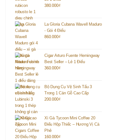
380.000
₫
La Gloria Cubana Wavell Maduro
- Gói 4 Điếu
860.000
₫
Cigar Arturo Fuente Hemingway
Best Seller – Lẻ 1 Điếu
360.000
₫
Bộ Dụng Cụ Vệ Sinh Tẩu 3
Trong 1 Cán Gỗ Cao Cấp
200.000
₫
Xì Gà Tycoon Mini Coffee 20
Điếu Hộp Thiếc – Hương Vị Cà
Phê
160.000
₫