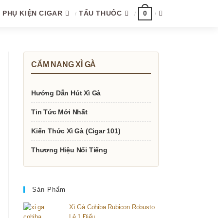
TOGGLE
PHỤ KIỆN CIGAR
TẨU THUỐC
0
WEBSITE
CẨM NANG XÌ GÀ
SEARCH
Hướng Dẫn Hút Xì Gà
Tin Tức Mới Nhất
Kiến Thức Xì Gà (Cigar 101)
Thương Hiệu Nổi Tiếng
Sản Phẩm
Xì Gà Cohiba Rubicon Robusto
Lẻ 1 Điếu