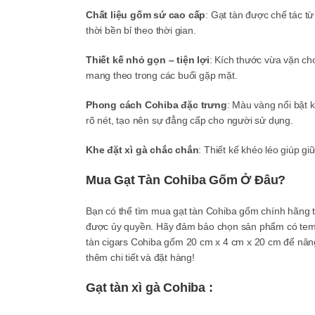
Chất liệu gốm sứ cao cấp
: Gạt tàn được chế tác t
thời bền bỉ theo thời gian.
Thiết kế nhỏ gọn – tiện lợi
: Kích thước vừa vặn ch
mang theo trong các buổi gặp mặt.
Phong cách Cohiba đặc trưng
: Màu vàng nổi bật k
rõ nét, tạo nên sự đẳng cấp cho người sử dụng.
Khe đặt xì gà chắc chắn
: Thiết kế khéo léo giúp gi
Mua Gạt Tàn Cohiba Gốm Ở Đâu?
Bạn có thể tìm mua gạt tàn Cohiba gốm chính hãng t
được ủy quyền. Hãy đảm bảo chọn sản phẩm có tem 
tàn cigars Cohiba gốm 20 cm x 4 cm x 20 cm để nâng
thêm chi tiết và đặt hàng!
Gạt tàn xì gà Cohiba :