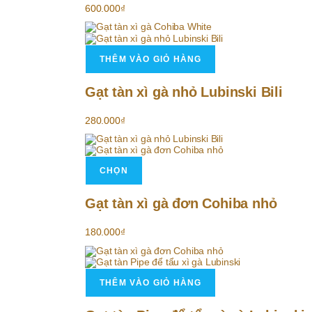
600.000
₫
THÊM VÀO GIỎ HÀNG
Gạt tàn xì gà nhỏ Lubinski Bili
280.000
₫
Sản
phẩm
CHỌN
này
có
nhiều
Gạt tàn xì gà đơn Cohiba nhỏ
biến
thể.
Các
180.000
₫
tùy
chọn
có
thể
được
THÊM VÀO GIỎ HÀNG
chọn
trên
trang