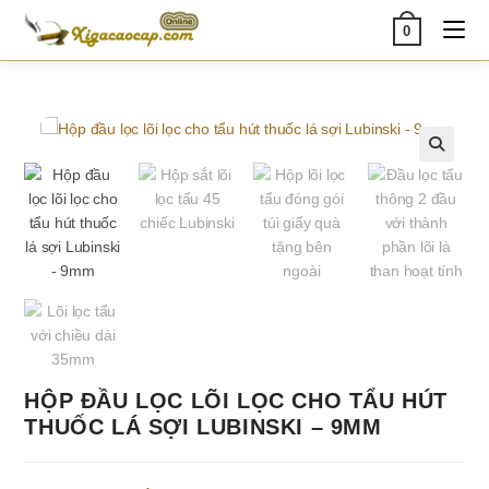
Skip
0
to
content
🔍
HỘP ĐẦU LỌC LÕI LỌC CHO TẨU HÚT
THUỐC LÁ SỢI LUBINSKI – 9MM