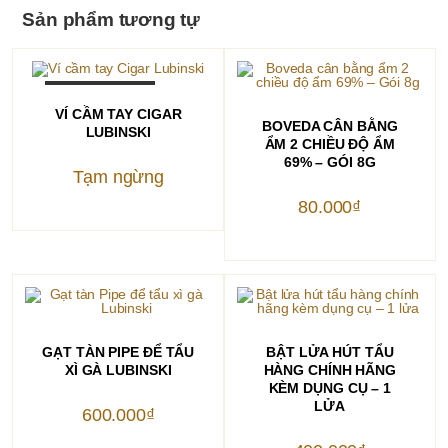
Sản phẩm tương tự
OUT OF STOCK
ĐỌC TIẾP
VÍ CẦM TAY CIGAR
THÊM VÀO GIỎ HÀNG
BOVEDA CÂN BẰNG
LUBINSKI
ẨM 2 CHIỀU ĐỘ ẨM
69% – GÓI 8G
Tạm ngừng
80.000
₫
THÊM VÀO GIỎ HÀNG
THÊM VÀO GIỎ HÀNG
GẠT TÀN PIPE ĐỂ TẨU
BẬT LỬA HÚT TẨU
XÌ GÀ LUBINSKI
HÀNG CHÍNH HÃNG
KÈM DỤNG CỤ – 1
LỬA
600.000
₫