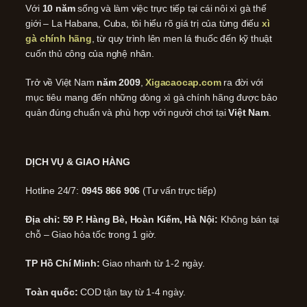
Với
10 năm
sống và làm việc trực tiếp tại cái nôi xì gà thế
giới – La Habana, Cuba, tôi hiểu rõ giá trị của từng điếu
xì
gà chính hãng
, từ quy trình lên men lá thuốc đến kỹ thuật
cuốn thủ công của nghệ nhân.
Trở về Việt Nam
năm 2009
,
Xigacaocap.com
ra đời với
mục tiêu mang đến những dòng xì gà chính hãng được bảo
quản đúng chuẩn và phù hợp với người chơi tại
Việt Nam
.
DỊCH VỤ & GIAO HÀNG
Hotline 24/7:
0945 866 906
(Tư vấn trực tiếp)
Địa chỉ: 59 P. Hàng Bè, Hoàn Kiếm, Hà Nội:
Không bán tại
chỗ – Giao hỏa tốc trong 1 giờ.
TP Hồ Chí Minh:
Giao nhanh từ 1-2 ngày.
Toàn quốc:
COD tận tay từ 1-4 ngày.