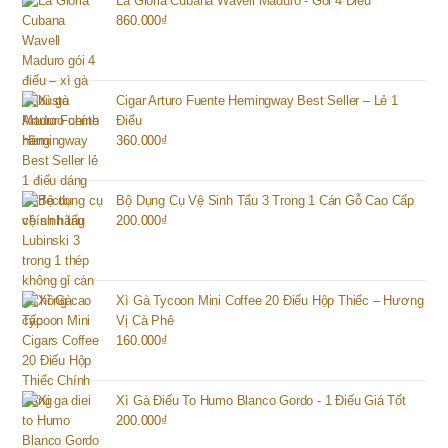
La Gloria Cubana Wavell Maduro - Gói 4 Điếu
860.000
₫
Cigar Arturo Fuente Hemingway Best Seller – Lẻ 1
Điếu
360.000
₫
Bộ Dụng Cụ Vệ Sinh Tẩu 3 Trong 1 Cán Gỗ Cao Cấp
200.000
₫
Xì Gà Tycoon Mini Coffee 20 Điếu Hộp Thiếc – Hương
Vị Cà Phê
160.000
₫
Xì Gà Điếu To Humo Blanco Gordo - 1 Điếu Giá Tốt
200.000
₫