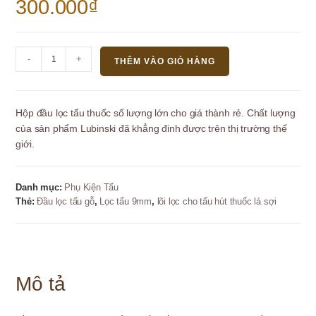
300.000
₫
Hộp
-
+
THÊM VÀO GIỎ HÀNG
đầu
lọc
lõi
Hộp đầu lọc tẩu thuốc số lượng lớn cho giá thành rẻ. Chất lượng
lọc
của sản phẩm Lubinski đã khẳng đinh được trên thị trường thế
cho
giới.
tẩu
hút
thuốc
Danh mục:
Phụ Kiện Tẩu
lá
Thẻ:
Đầu lọc tẩu gỗ
,
Lọc tẩu 9mm
,
lõi lọc cho tẩu hút thuốc lá sợi
sợi
Lubinski
-
9mm
số
Mô tả
lượng