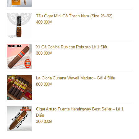
Tẩu Cigar Mini Gỗ Thạch Nam (Size 26–32)
400.000
₫
Xì Gà Cohiba Rubicon Robusto Lẻ 1 Điếu
380.000
₫
La Gloria Cubana Wavell Maduro - Gói 4 Điếu
860.000
₫
Cigar Arturo Fuente Hemingway Best Seller – Lẻ 1
Điếu
360.000
₫