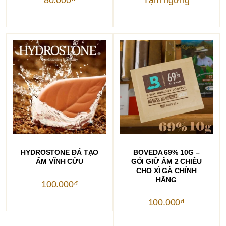
THÊM VÀO GIỎ HÀNG
THÊM VÀO GIỎ HÀNG
HYDROSTONE ĐÁ TẠO
BOVEDA 69% 10G –
ẨM VĨNH CỬU
GÓI GIỮ ẨM 2 CHIỀU
CHO XÌ GÀ CHÍNH
HÃNG
100.000
₫
100.000
₫