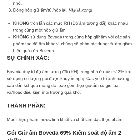
nhỏ.
Đóng hộp giữ ẩm/túi/hộp lại.
Vậy là xong!
KHÔNG
trộn lẫn các mức RH (Độ ẩm tương đối) khác nhau
trong cùng một hộp giữ ẩm.
KHÔNG
sử dụng Boveda trong cùng hộp giữ ẩm với các sản
phẩm tạo độ ẩm khác vì chúng sẽ phản tác dụng và làm giảm
hiệu quả của Boveda.
SỰ CHÍNH XÁC:
Boveda duy trì độ ẩm tương đối (RH) trong nhà ở mức +/-2% khi
sử dụng số lượng gói được khuyến nghị. Các yếu tố ảnh hưởng
xấu đến kết quả mong đợi bao gồm hộp giữ ẩm có gió lùa
và/hoặc điều kiện môi trường quá khô.
THÀNH PHẦN:
Muối thực phẩm, nước tinh khiết và chất làm đặc thực phẩm.
Gói Giữ ẩm Boveda 69% Kiểm soát độ ẩm 2