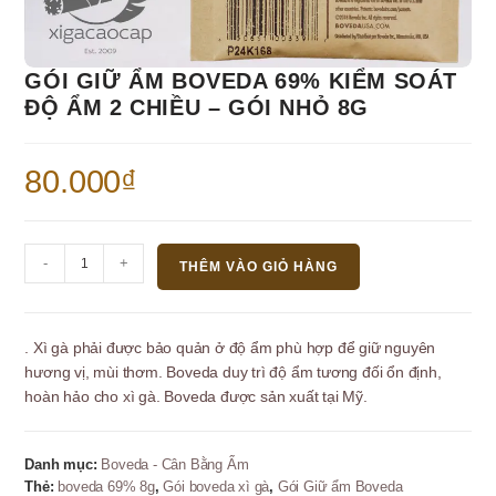
GÓI GIỮ ẨM BOVEDA 69% KIỂM SOÁT
ĐỘ ẨM 2 CHIỀU – GÓI NHỎ 8G
80.000
₫
Gói
-
+
THÊM VÀO GIỎ HÀNG
Giữ
ẩm
Boveda
. Xì gà phải được bảo quản ở độ ẩm phù hợp để giữ nguyên
69%
hương vị, mùi thơm. Boveda duy trì độ ẩm tương đối ổn định,
Kiểm
hoàn hảo cho xì gà. Boveda được sản xuất tại Mỹ.
soát
độ
ẩm
Danh mục:
Boveda - Cân Bằng Ẩm
2
Thẻ:
boveda 69% 8g
,
Gói boveda xì gà
,
Gói Giữ ẩm Boveda