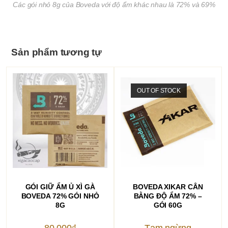
Các gói nhỏ 8g của Boveda với độ ẩm khác nhau là 72% và 69%
Sản phẩm tương tự
OUT OF STOCK
THÊM VÀO GIỎ HÀNG
ĐỌC TIẾP
GÓI GIỮ ẨM Ủ XÌ GÀ
BOVEDA XIKAR CÂN
BOVEDA 72% GÓI NHỎ
BẰNG ĐỘ ẨM 72% –
8G
GÓI 60G
80.000
₫
Tạm ngừng