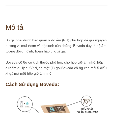
chiều
-
gói
nhỏ
8g
Mô tả
số
lượng
Xì gà phải được bảo quản ở độ ẩm (RH) phù hợp để giữ nguyên
hương vị, mùi thơm và đặc tính của chúng. Boveda duy trì độ ẩm
tương đối ổn định, hoàn hảo cho xì gà.
Boveda cỡ 8g có kích thước phù hợp cho hộp giữ ẩm nhỏ, hộp
giữ ẩm du lịch. Sử dụng một (1) gói Boveda cỡ 8g cho mỗi 5 điếu
xì gà mà một hộp giữ ẩm nhỏ.
Cách Sử dụng Boveda: