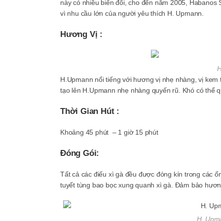
này có nhiều biến đổi, cho đến năm 2005, Habanos 
vì nhu cầu lớn của người yêu thích H. Upmann.
Hương Vị :
H
H.Upmann nổi tiếng với hương vị nhẹ nhàng, vị kem 
tạo lên H.Upmann nhẹ nhàng quyến rũ. Khó có thể q
Thời Gian Hút :
Khoảng 45 phút – 1 giờ 15 phút
Đóng Gói:
Tất cả các điếu xì gà đều được đóng kín trong các 
tuyết tùng bao bọc xung quanh xì gà. Đảm bảo hương
H. Upma