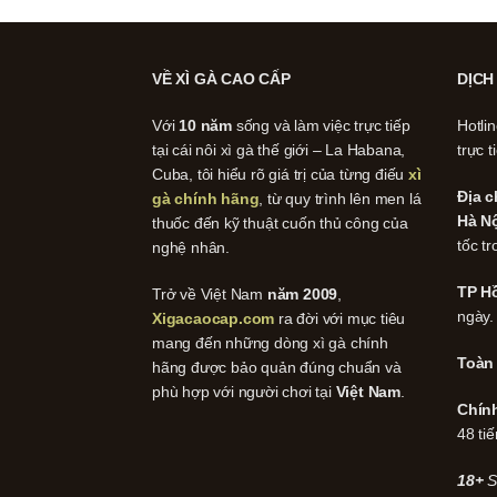
VỀ XÌ GÀ CAO CẤP
DỊCH
Với
10 năm
sống và làm việc trực tiếp
Hotli
tại cái nôi xì gà thế giới – La Habana,
trực t
Cuba, tôi hiểu rõ giá trị của từng điếu
xì
Địa c
gà chính hãng
, từ quy trình lên men lá
Hà Nộ
thuốc đến kỹ thuật cuốn thủ công của
tốc tr
nghệ nhân.
TP Hồ
Trở về Việt Nam
năm 2009
,
ngày.
Xigacaocap.com
ra đời với mục tiêu
mang đến những dòng xì gà chính
Toàn
hãng được bảo quản đúng chuẩn và
phù hợp với người chơi tại
Việt Nam
.
Chín
48 tiế
18+
S