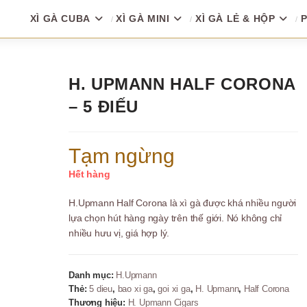
XÌ GÀ CUBA
XÌ GÀ MINI
XÌ GÀ LẺ & HỘP
P
H. UPMANN HALF CORONA
– 5 ĐIẾU
Tạm ngừng
Hết hàng
H.Upmann Half Corona là xì gà được khá nhiều người
lựa chọn hút hàng ngày trên thế giới. Nó không chỉ
nhiều hưu vị, giá hợp lý.
Danh mục:
H.Upmann
Thẻ:
5 dieu
,
bao xi ga
,
goi xi ga
,
H. Upmann
,
Half Corona
Thương hiệu:
H. Upmann Cigars