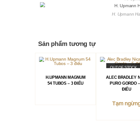
H. Upmann Hal
Sản phẩm tương tự
OUT OF STOCK
ĐỌC TIẾP
ĐỌC TIẾP
H.UPMANN MAGNUM
ALEC BRADLEY N
54 TUBOS – 3 ĐIẾU
PURO GORDO –
ĐIẾU
Tạm ngừn