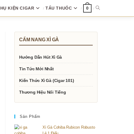
HỤ KIỆN CIGAR
TẨU THUỐC
TOGGLE
0
WEBSITE
CẨM NANG XÌ GÀ
SEARCH
Hướng Dẫn Hút Xì Gà
Tin Tức Mới Nhất
Kiến Thức Xì Gà (Cigar 101)
Thương Hiệu Nổi Tiếng
Sản Phẩm
Xì Gà Cohiba Rubicon Robusto
Lẻ 1 Điếu