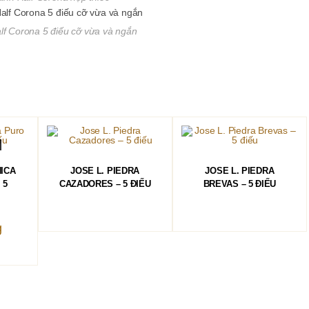
f Corona 5 điếu cỡ vừa và ngắn
ĐỌC TIẾP
ĐỌC TIẾP
ICA
JOSE L. PIEDRA
JOSE L. PIEDRA
 5
CAZADORES – 5 ĐIẾU
BREVAS – 5 ĐIẾU
g