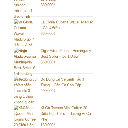
380.000
₫
La Gloria Cubana Wavell Maduro
- Gói 4 Điếu
860.000
₫
Cigar Arturo Fuente Hemingway
Best Seller – Lẻ 1 Điếu
360.000
₫
Bộ Dụng Cụ Vệ Sinh Tẩu 3
Trong 1 Cán Gỗ Cao Cấp
200.000
₫
Xì Gà Tycoon Mini Coffee 20
Điếu Hộp Thiếc – Hương Vị Cà
Phê
160.000
₫