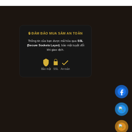
🔒 ĐẢM BẢO MUA SẮM AN TOÀN
Thông tin của bạn được mã hóa qua
SSL
(Secure Sockets Layer)
, bảo mật tuyệt đối
khi giao dịch.
Bảo mật
SSL
An toàn