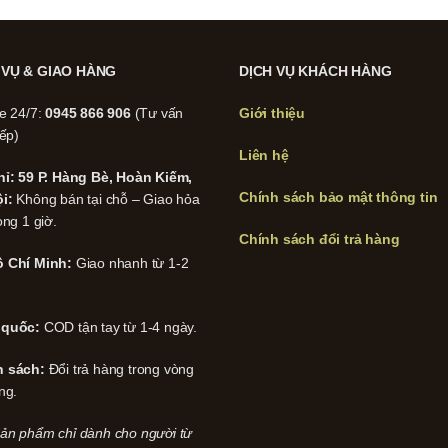
 VỤ & GIAO HÀNG
DỊCH VỤ KHÁCH HÀNG
ne 24/7:
0945 866 906
(Tư vấn
Giới thiệu
iếp)
Liên hệ
hỉ: 59 P. Hàng Bè, Hoàn Kiếm,
Chính sách bảo mật thông tin
i:
Không bán tại chỗ – Giao hỏa
ong 1 giờ.
Chính sách đổi trả hàng
 Chí Minh:
Giao nhanh từ 1-2
 quốc:
COD tận tay từ 1-4 ngày.
h sách:
Đổi trả hàng trong vòng
ng.
ản phẩm chỉ dành cho người từ