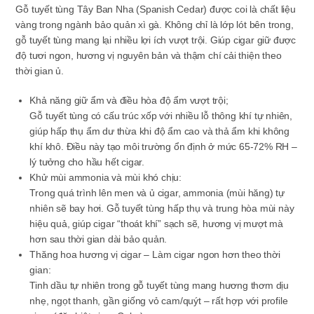
Gỗ tuyết tùng Tây Ban Nha (Spanish Cedar) được coi là
chất liệu
vàng
trong ngành bảo quản xì gà.
Không chỉ là lớp lót bên trong,
gỗ tuyết tùng mang lại nhiều lợi ích vượt trội. Giúp cigar giữ được
độ tươi ngon, hương vị nguyên bản và thậm chí
cải thiện
theo
thời gian ủ.
Khả năng giữ ẩm và điều hòa độ ẩm vượt trội;
Gỗ tuyết tùng có cấu trúc xốp với nhiều lỗ thông khí tự nhiên,
giúp
hấp thụ ẩm dư thừa
khi độ ẩm cao và
thả ẩm
khi không
khí khô. Điều này tạo môi trường ổn định ở mức
65-72% RH
–
lý tưởng cho hầu hết cigar.
Khử mùi ammonia và mùi khó chịu:
Trong quá trình lên men và ủ cigar, ammonia (mùi hăng) tự
nhiên sẽ bay hơi. Gỗ tuyết tùng hấp thụ và trung hòa mùi này
hiệu quả, giúp cigar “thoát khí” sạch sẽ, hương vị mượt mà
hơn sau thời gian dài bảo quản.
Thăng hoa hương vị cigar – Làm cigar ngon hơn theo thời
gian:
Tinh dầu tự nhiên trong gỗ tuyết tùng mang
hương thơm dịu
nhẹ, ngọt thanh, gần giống vỏ cam/quýt
– rất hợp với profile