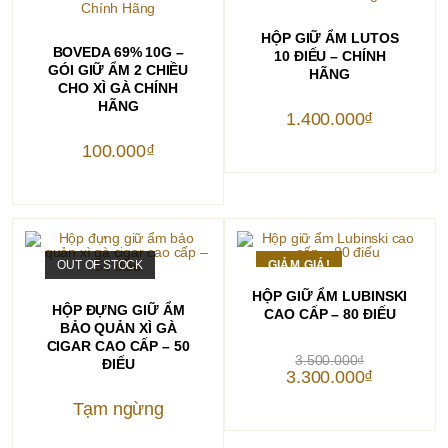
THÊM VÀO GIỎ HÀNG
HỘP GIỮ ẨM LUTOS
THÊM VÀO GIỎ HÀNG
BOVEDA 69% 10G –
10 ĐIẾU – CHÍNH
GÓI GIỮ ẨM 2 CHIỀU
HÃNG
CHO XÌ GÀ CHÍNH
HÃNG
1.400.000
₫
100.000
₫
OUT OF STOCK
GIẢM GIÁ!
THÊM VÀO GIỎ HÀNG
HỘP GIỮ ẨM LUBINSKI
ĐỌC TIẾP
HỘP ĐỰNG GIỮ ẨM
CAO CẤP – 80 ĐIẾU
BẢO QUẢN XÌ GÀ
CIGAR CAO CẤP – 50
Giá
3.500.000
₫
ĐIẾU
gốc
Giá
3.300.000
₫
là:
hiện
3.500.000₫.
tại
Tạm ngừng
là:
3.300.000₫.