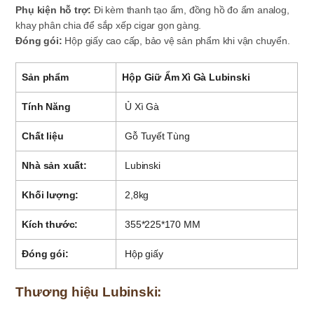
Phụ kiện hỗ trợ
:
Đi kèm thanh tạo ẩm, đồng hồ đo ẩm analog,
khay phân chia để sắp xếp cigar gọn gàng.
Đóng gói
:
Hộp giấy cao cấp, bảo vệ sản phẩm khi vận chuyển.
Sản phẩm
Hộp Giữ Ẩm Xì Gà Lubinski
Tính Năng
Ủ Xì Gà
Chất liệu
Gỗ Tuyết Tùng
Nhà sản xuất:
Lubinski
Khối lượng:
2,8kg
Kích thước:
355*225*170 MM
Đóng gói:
Hộp giấy
Thương hiệu Lubinski: