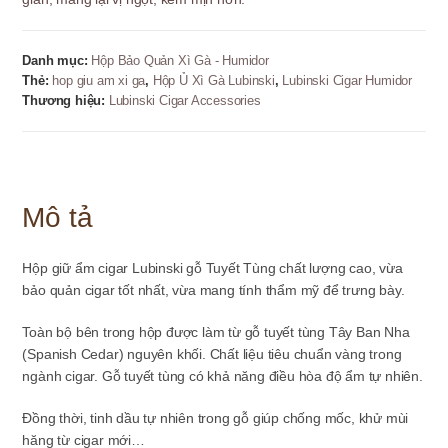
Gỗ
Tuyết
Tùng
Danh mục:
Hộp Bảo Quản Xì Gà - Humidor
Mặt
Thẻ:
hop giu am xi ga
,
Hộp Ủ Xì Gà Lubinski
,
Lubinski Cigar Humidor
Kính
Thương hiệu:
Lubinski Cigar Accessories
–
50-
60
Điếu
số
Mô tả
lượng
Hộp giữ ẩm cigar Lubinski gỗ Tuyết Tùng chất lượng cao, vừa
bảo quản cigar tốt nhất, vừa mang tính thẩm mỹ để trưng bày.
Toàn bộ bên trong hộp được làm từ
gỗ tuyết tùng Tây Ban Nha
(Spanish Cedar)
nguyên khối. Chất liệu tiêu chuẩn vàng trong
ngành cigar. Gỗ tuyết tùng có khả năng
điều hòa độ ẩm tự nhiên.
Đồng thời, tinh dầu tự nhiên trong gỗ giúp chống mốc
, khử mùi
hăng từ cigar mới…