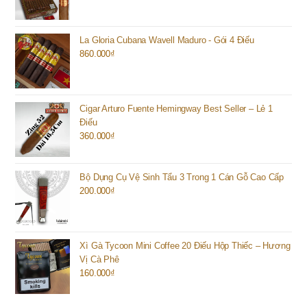
La Gloria Cubana Wavell Maduro - Gói 4 Điếu
860.000
₫
Cigar Arturo Fuente Hemingway Best Seller – Lẻ 1
Điếu
360.000
₫
Bộ Dụng Cụ Vệ Sinh Tẩu 3 Trong 1 Cán Gỗ Cao Cấp
200.000
₫
Xì Gà Tycoon Mini Coffee 20 Điếu Hộp Thiếc – Hương
Vị Cà Phê
160.000
₫