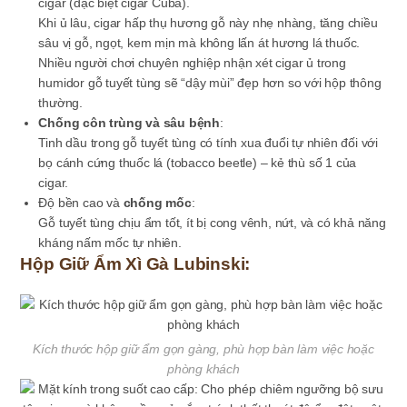
cigar (đặc biệt cigar Cuba).
Khi ủ lâu, cigar hấp thụ hương gỗ này nhẹ nhàng, tăng chiều
sâu vị gỗ, ngọt, kem mịn mà không lấn át hương lá thuốc.
Nhiều người chơi chuyên nghiệp nhận xét cigar ủ trong
humidor gỗ tuyết tùng sẽ “dậy mùi” đẹp hơn so với hộp thông
thường.
Chống côn trùng và sâu bệnh
:
Tinh dầu trong gỗ tuyết tùng có tính
xua đuổi tự nhiên
đối với
bọ cánh cứng thuốc lá (tobacco beetle) – kẻ thù số 1 của
cigar.
Độ bền cao và
chống mốc
:
Gỗ tuyết tùng chịu ẩm tốt, ít bị cong vênh, nứt, và có khả năng
kháng nấm mốc
tự nhiên.
Hộp Giữ Ẩm Xì Gà Lubinski:
Kích thước hộp giữ ẩm gọn gàng, phù hợp bàn làm việc hoặc
phòng khách