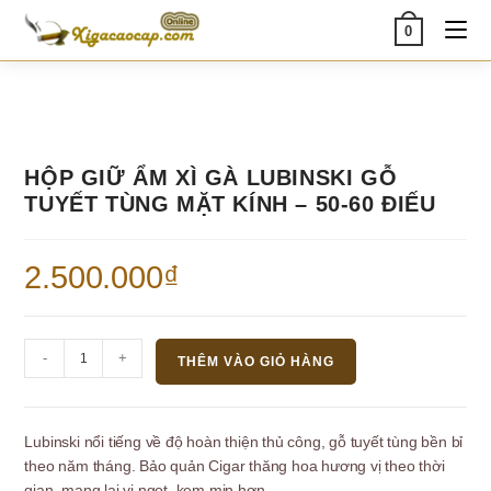
Skip
0
to
content
HỘP GIỮ ẨM XÌ GÀ LUBINSKI GỖ
TUYẾT TÙNG MẶT KÍNH – 50-60 ĐIẾU
2.500.000
₫
Hộp
-
+
THÊM VÀO GIỎ HÀNG
Giữ
Ẩm
Xì
Lubinski nổi tiếng về độ hoàn thiện thủ công, gỗ tuyết tùng bền bỉ
Gà
theo năm tháng.
Bảo quản
Cigar t
hăng hoa hương vị theo thời
Lubinski
gian, mang lại vị ngọt, kem mịn hơn.