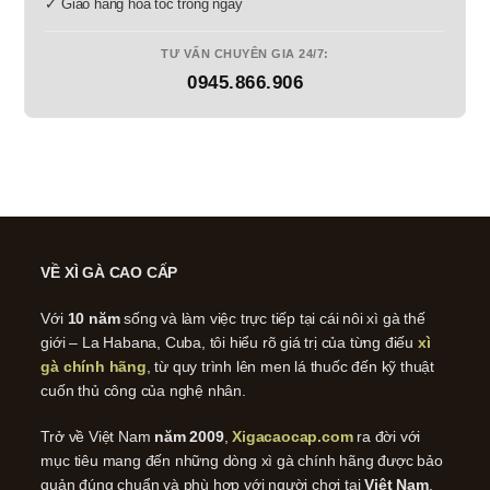
✓ Giao hàng hỏa tốc trong ngày
TƯ VẤN CHUYÊN GIA 24/7:
0945.866.906
VỀ XÌ GÀ CAO CẤP
Với
10 năm
sống và làm việc trực tiếp tại cái nôi xì gà thế
giới – La Habana, Cuba, tôi hiểu rõ giá trị của từng điếu
xì
gà chính hãng
, từ quy trình lên men lá thuốc đến kỹ thuật
cuốn thủ công của nghệ nhân.
Trở về Việt Nam
năm 2009
,
Xigacaocap.com
ra đời với
mục tiêu mang đến những dòng xì gà chính hãng được bảo
quản đúng chuẩn và phù hợp với người chơi tại
Việt Nam
.