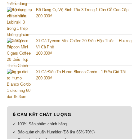
Bộ Dụng Cụ Vệ Sinh Tẩu 3 Trong 1 Cán Gỗ Cao Cấp
200.000
₫
Xì Gà Tycoon Mini Coffee 20 Điếu Hộp Thiếc – Hương
Vị Cà Phê
160.000
₫
Xì Gà Điếu To Humo Blanco Gordo - 1 Điếu Giá Tốt
200.000
₫
🔒 CAM KẾT CHẤT LƯỢNG
✓ 100% Sản phẩm chính hãng
✓ Bảo quản chuẩn Humidor (Độ ẩm 65%-70%)