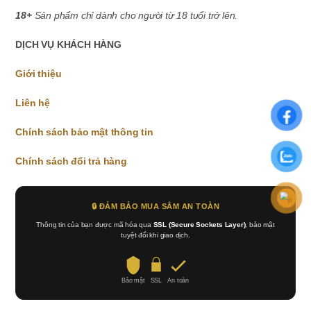
18+
Sản phẩm chỉ dành cho người từ 18 tuổi trở lên.
DỊCH VỤ KHÁCH HÀNG
Giới thiệu
Liên hệ
Chính sách bảo mật thông tin
Chính sách đổi trả hàng
🔒 ĐẢM BẢO MUA SẮM AN TOÀN
Thông tin của bạn được mã hóa qua
SSL (Secure Sockets Layer)
, bảo mật
tuyệt đối khi giao dịch.
Bảo mật
SSL
An toàn