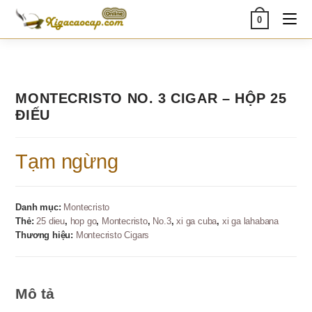
Skip
0
to
content
MONTECRISTO NO. 3 CIGAR – HỘP 25
ĐIẾU
Tạm ngừng
Danh mục:
Montecristo
Thẻ:
25 dieu
,
hop go
,
Montecristo
,
No.3
,
xi ga cuba
,
xi ga lahabana
Thương hiệu:
Montecristo Cigars
Mô tả