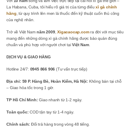
Với
10 năm
sống và làm việc trực tiếp tại cái nôi xì gà thế giới –
La Habana, Cuba, tôi hiểu rõ giá trị của từng điếu
xì gà chính
hãng
, từ quy trình lên men lá thuốc đến kỹ thuật cuốn thủ công
của nghệ nhân.
Trở về Việt Nam
năm 2009
,
Xigacaocap.com
ra đời với mục tiêu
mang đến những dòng xì gà chính hãng được bảo quản đúng
chuẩn và phù hợp với người chơi tại
Việt Nam
.
DỊCH VỤ & GIAO HÀNG
Hotline 24/7:
0945 866 906
(Tư vấn trực tiếp)
Địa chỉ: 59 P. Hàng Bè, Hoàn Kiếm, Hà Nội:
Không bán tại chỗ
– Giao hỏa tốc trong 1 giờ.
TP Hồ Chí Minh:
Giao nhanh từ 1-2 ngày.
Toàn quốc:
COD tận tay từ 1-4 ngày.
Chính sách:
Đổi trả hàng trong vòng 48 tiếng.