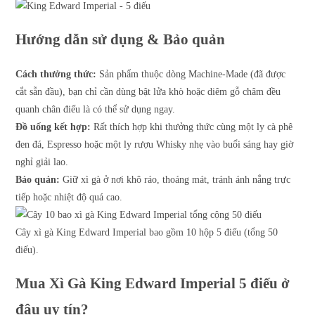
Hướng dẫn sử dụng & Bảo quản
Cách thưởng thức:
Sản phẩm thuộc dòng Machine-Made (đã được
cắt sẵn đầu), bạn chỉ cần dùng bật lửa khò hoặc diêm gỗ châm đều
quanh chân điếu là có thể sử dụng ngay.
Đồ uống kết hợp:
Rất thích hợp khi thưởng thức cùng một ly cà phê
đen đá, Espresso hoặc một ly rượu Whisky nhẹ vào buổi sáng hay giờ
nghỉ giải lao.
Bảo quản:
Giữ xì gà ở nơi khô ráo, thoáng mát, tránh ánh nắng trực
tiếp hoặc nhiệt độ quá cao.
Cây xì gà King Edward Imperial bao gồm 10 hộp 5 điếu (tổng 50
điếu).
Mua Xì Gà King Edward Imperial 5 điếu ở
đâu uy tín?