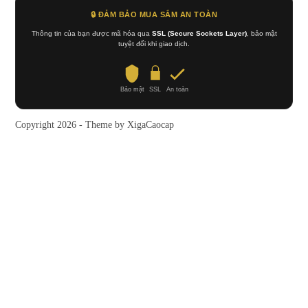
🔒 ĐẢM BẢO MUA SẮM AN TOÀN
Thông tin của bạn được mã hóa qua
SSL (Secure Sockets Layer)
, bảo mật
tuyệt đối khi giao dịch.
Bảo mật
SSL
An toàn
Copyright 2026 - Theme by XigaCaocap