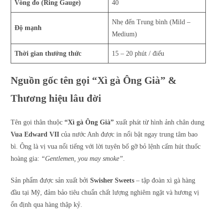
Vòng đo (Ring Gauge)
40
Nhẹ đến Trung bình (Mild –
Độ mạnh
Medium)
Thời gian thưởng thức
15 – 20 phút / điếu
Nguồn gốc tên gọi “Xì gà Ông Già” &
Thương hiệu lâu đời
Tên gọi thân thuộc
“Xì gà Ông Già”
xuất phát từ hình ảnh chân dung
Vua Edward VII
của nước Anh được in nổi bật ngay trung tâm bao
bì. Ông là vị vua nổi tiếng với lời tuyên bố gỡ bỏ lệnh cấm hút thuốc
hoàng gia:
“Gentlemen, you may smoke”
.
Sản phẩm được sản xuất bởi
Swisher Sweets
– tập đoàn xì gà hàng
đầu tại Mỹ, đảm bảo tiêu chuẩn chất lượng nghiêm ngặt và hương vị
ổn định qua hàng thập kỷ.