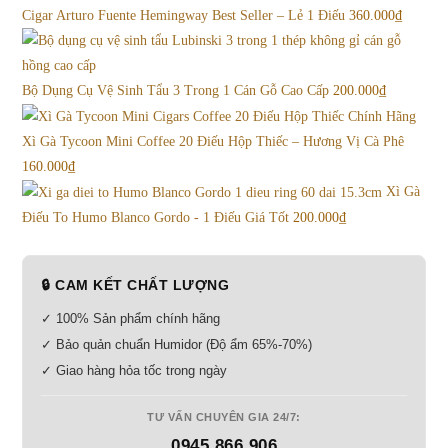
Cigar Arturo Fuente Hemingway Best Seller – Lẻ 1 Điếu
360.000
₫
Bộ Dụng Cụ Vệ Sinh Tẩu 3 Trong 1 Cán Gỗ Cao Cấp
200.000
₫
Xì Gà Tycoon Mini Coffee 20 Điếu Hộp Thiếc – Hương Vị Cà Phê
160.000
₫
Xì Gà
Điếu To Humo Blanco Gordo - 1 Điếu Giá Tốt
200.000
₫
🔒 CAM KẾT CHẤT LƯỢNG
✓ 100% Sản phẩm chính hãng
✓ Bảo quản chuẩn Humidor (Độ ẩm 65%-70%)
✓ Giao hàng hỏa tốc trong ngày
TƯ VẤN CHUYÊN GIA 24/7:
0945.866.906