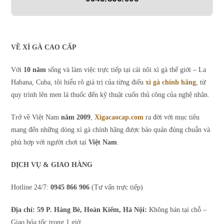
VỀ XÌ GÀ CAO CẤP
Với
10 năm
sống và làm việc trực tiếp tại cái nôi xì gà thế giới – La
Habana, Cuba, tôi hiểu rõ giá trị của từng điếu
xì gà chính hãng
, từ
quy trình lên men lá thuốc đến kỹ thuật cuốn thủ công của nghệ nhân.
Trở về Việt Nam
năm 2009
,
Xigacaocap.com
ra đời với mục tiêu
mang đến những dòng xì gà chính hãng được bảo quản đúng chuẩn và
phù hợp với người chơi tại
Việt Nam
.
DỊCH VỤ & GIAO HÀNG
Hotline 24/7:
0945 866 906
(Tư vấn trực tiếp)
Địa chỉ: 59 P. Hàng Bè, Hoàn Kiếm, Hà Nội:
Không bán tại chỗ –
Giao hỏa tốc trong 1 giờ.