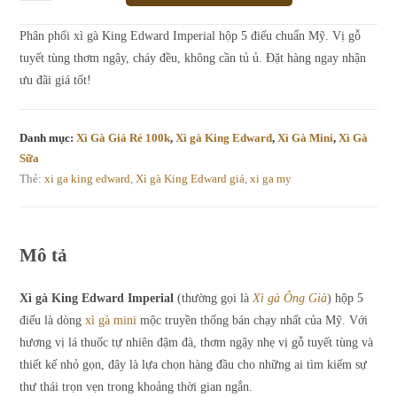
Gà
King
Phân phối xì gà King Edward Imperial hộp 5 điếu chuẩn Mỹ. Vị gỗ
Edward
tuyết tùng thơm ngậy, cháy đều, không cần tủ ủ. Đặt hàng ngay nhận
Imperial
ưu đãi giá tốt!
-
Hộp
5
Danh mục:
Xì Gà Giá Rẻ 100k
,
Xì gà King Edward
,
Xì Gà Mini
,
Xì Gà
Điếu
Sữa
số
Thẻ:
xi ga king edward
,
Xì gà King Edward giá
,
xi ga my
lượng
Mô tả
Xì gà King Edward Imperial
(thường gọi là
Xì gà Ông Già
) hộp 5
điếu là dòng
xì gà mini
mộc truyền thống bán chạy nhất của Mỹ. Với
hương vị lá thuốc tự nhiên đậm đà, thơm ngậy nhẹ vị gỗ tuyết tùng và
thiết kế nhỏ gọn, đây là lựa chọn hàng đầu cho những ai tìm kiếm sự
thư thái trọn vẹn trong khoảng thời gian ngắn.