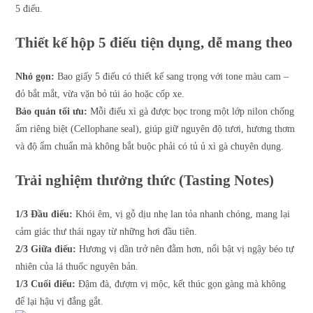
5 điếu.
Thiết kế hộp 5 điếu tiện dụng, dễ mang theo
Nhỏ gọn:
Bao giấy 5 điếu có thiết kế sang trọng với tone màu cam –
đỏ bắt mắt, vừa vặn bỏ túi áo hoặc cốp xe.
Bảo quản tối ưu:
Mỗi điếu xì gà được bọc trong một lớp nilon chống
ẩm riêng biệt (Cellophane seal), giúp giữ nguyên độ tươi, hương thơm
và độ ẩm chuẩn mà không bắt buộc phải có tủ ủ xì gà chuyên dụng.
Trải nghiệm thưởng thức (Tasting Notes)
1/3 Đầu điếu:
Khói êm, vị gỗ dịu nhẹ lan tỏa nhanh chóng, mang lại
cảm giác thư thái ngay từ những hơi đầu tiên.
2/3 Giữa điếu:
Hương vị dần trở nên đằm hơn, nổi bật vị ngậy béo tự
nhiên của lá thuốc nguyên bản.
1/3 Cuối điếu:
Đậm đà, đượm vị mộc, kết thúc gọn gàng mà không
để lại hậu vị đắng gắt.