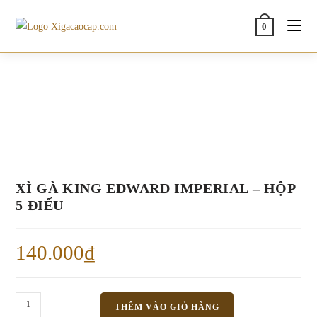
Skip
to
0
content
XÌ GÀ KING EDWARD IMPERIAL – HỘP
5 ĐIẾU
140.000
₫
Xì
THÊM VÀO GIỎ HÀNG