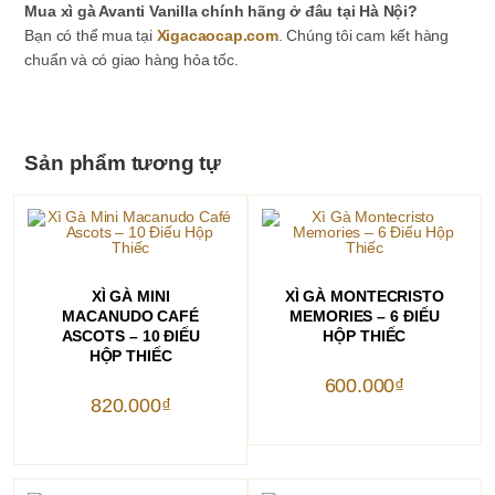
Mua xì gà Avanti Vanilla chính hãng ở đâu tại Hà Nội?
Bạn có thể mua tại
Xigacaocap.com
. Chúng tôi cam kết hàng
chuẩn và có giao hàng hỏa tốc.
Sản phẩm tương tự
THÊM VÀO GIỎ HÀNG
THÊM VÀO GIỎ HÀNG
XÌ GÀ MINI
XÌ GÀ MONTECRISTO
MACANUDO CAFÉ
MEMORIES – 6 ĐIẾU
ASCOTS – 10 ĐIẾU
HỘP THIẾC
HỘP THIẾC
600.000
₫
820.000
₫