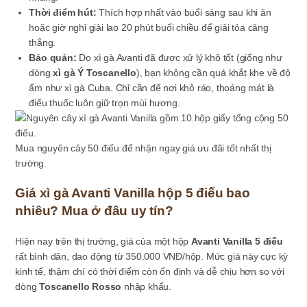
Thời điểm hút:
Thích hợp nhất vào buổi sáng sau khi ăn
hoặc giờ nghỉ giải lao 20 phút buổi chiều để giải tỏa căng
thẳng.
Bảo quản:
Do xì gà Avanti đã được xử lý khô tốt (giống như
dòng
xì gà Ý Toscanello
), bạn không cần quá khắt khe về độ
ẩm như xì gà Cuba. Chỉ cần để nơi khô ráo, thoáng mát là
điếu thuốc luôn giữ trọn mùi hương.
Mua nguyên cây 50 điếu để nhận ngay giá ưu đãi tốt nhất thị
trường.
Giá xì gà Avanti Vanilla hộp 5 điếu bao
nhiêu? Mua ở đâu uy tín?
Hiện nay trên thị trường, giá của một hộp
Avanti Vanilla 5 điếu
rất bình dân, dao động từ 350.000 VNĐ/hộp. Mức giá này cực kỳ
kinh tế, thậm chí có thời điểm còn ổn định và dễ chịu hơn so với
dòng
Toscanello Rosso
nhập khẩu.