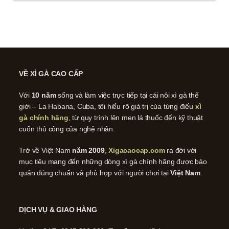
VỀ XÌ GÀ CAO CẤP
Với
10 năm
sống và làm việc trực tiếp tại cái nôi xì gà thế
giới – La Habana, Cuba, tôi hiểu rõ giá trị của từng điếu
xì
gà chính hãng
, từ quy trình lên men lá thuốc đến kỹ thuật
cuốn thủ công của nghệ nhân.
Trở về Việt Nam
năm 2009
,
Xigacaocap.com
ra đời với
mục tiêu mang đến những dòng xì gà chính hãng được bảo
quản đúng chuẩn và phù hợp với người chơi tại
Việt Nam
.
DỊCH VỤ & GIAO HÀNG