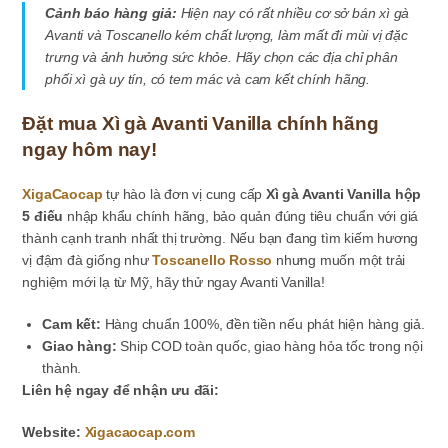
Cảnh báo hàng giả:
Hiện nay có rất nhiều cơ sở bán xì gà
Avanti và Toscanello kém chất lượng, làm mất đi mùi vị đặc
trưng và ảnh hưởng sức khỏe. Hãy chọn các địa chỉ phân
phối xì gà uy tín, có tem mác và cam kết chính hãng.
Đặt mua Xì gà Avanti Vanilla chính hãng
ngay hôm nay!
XigaCaocap
tự hào là đơn vị cung cấp
Xì gà Avanti Vanilla hộp
5 điếu
nhập khẩu chính hãng, bảo quản đúng tiêu chuẩn với giá
thành cạnh tranh nhất thị trường. Nếu bạn đang tìm kiếm hương
vị đậm đà giống như
Toscanello Rosso
nhưng muốn một trải
nghiệm mới lạ từ Mỹ, hãy thử ngay Avanti Vanilla!
Cam kết:
Hàng chuẩn 100%, đền tiền nếu phát hiện hàng giả.
Giao hàng:
Ship COD toàn quốc, giao hàng hỏa tốc trong nội
thành.
Liên hệ ngay để nhận ưu đãi:
Website:
Xigacaocap.com