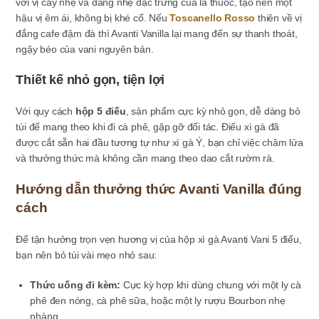
với vị cay nhẹ và đắng nhẹ đặc trưng của lá thuốc, tạo nên một
hậu vị êm ái, không bị khé cổ. Nếu
Toscanello Rosso
thiên về vị
đắng cafe đậm đà thì Avanti Vanilla lại mang đến sự thanh thoát,
ngậy béo của vani nguyên bản.
Thiết kế nhỏ gọn, tiện lợi
Với quy cách
hộp 5 điếu
, sản phẩm cực kỳ nhỏ gọn, dễ dàng bỏ
túi để mang theo khi đi cà phê, gặp gỡ đối tác. Điếu xì gà đã
được cắt sẵn hai đầu tương tự như xì gà Ý, bạn chỉ việc châm lửa
và thưởng thức mà không cần mang theo dao cắt rườm rà.
Hướng dẫn thưởng thức Avanti Vanilla đúng
cách
Để tận hưởng trọn vẹn hương vị của hộp xì gà Avanti Vani 5 điếu,
bạn nên bỏ túi vài mẹo nhỏ sau:
Thức uống đi kèm:
Cực kỳ hợp khi dùng chung với một ly cà
phê đen nóng, cà phê sữa, hoặc một ly rượu Bourbon nhẹ
nhàng.