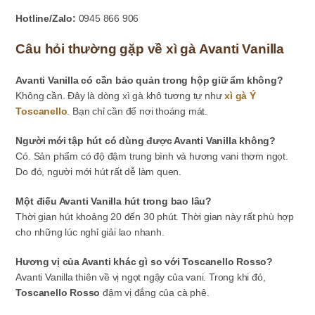
Hotline/Zalo:
0945 866 906
Câu hỏi thường gặp về xì gà Avanti Vanilla
Avanti Vanilla có cần bảo quản trong hộp giữ ẩm không?
Không cần. Đây là dòng xì gà khô tương tự như
xì gà Ý
Toscanello
. Bạn chỉ cần để nơi thoáng mát.
Người mới tập hút có dùng được Avanti Vanilla không?
Có. Sản phẩm có độ đậm trung bình và hương vani thơm ngọt.
Do đó, người mới hút rất dễ làm quen.
Một điếu Avanti Vanilla hút trong bao lâu?
Thời gian hút khoảng 20 đến 30 phút. Thời gian này rất phù hợp
cho những lúc nghỉ giải lao nhanh.
Hương vị của Avanti khác gì so với Toscanello Rosso?
Avanti Vanilla thiên về vị ngọt ngậy của vani. Trong khi đó,
Toscanello Rosso
đậm vị đắng của cà phê.