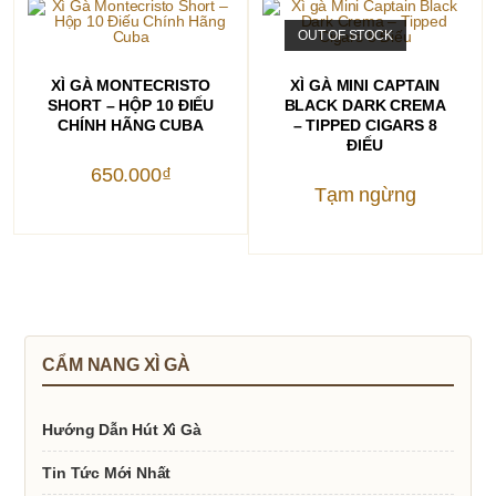
OUT OF STOCK
THÊM VÀO GIỎ HÀNG
ĐỌC TIẾP
XÌ GÀ MONTECRISTO
XÌ GÀ MINI CAPTAIN
SHORT – HỘP 10 ĐIẾU
BLACK DARK CREMA
CHÍNH HÃNG CUBA
– TIPPED CIGARS 8
ĐIẾU
650.000
₫
Tạm ngừng
CẨM NANG XÌ GÀ
Hướng Dẫn Hút Xì Gà
Tin Tức Mới Nhất