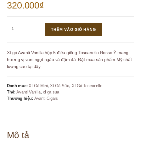
320.000
₫
Xì
THÊM VÀO GIỎ HÀNG
Gà
Avanti
Vanilla
Xì gà Avanti Vanilla hộp 5 điếu giống Toscanello Rosso Ý mang
Hộp
hương vị vani ngọt ngào và đậm đà. Đặt mua sản phẩm Mỹ chất
5
lượng cao tại đây.
Điếu
-
Hương
Danh mục:
Xì Gà Mini
,
Xì Gà Sữa
,
Xì Gà Toscanello
Vani
Thẻ:
Avanti Vanilla
,
xi ga sua
Thơm
Thương hiệu:
Avanti Cigars
Ngọt
số
lượng
Mô tả