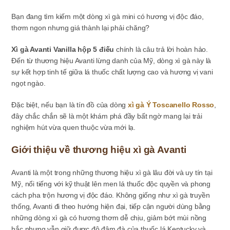
Bạn đang tìm kiếm một dòng xì gà mini có hương vị độc đáo,
thơm ngon nhưng giá thành lại phải chăng?
Xì gà Avanti Vanilla hộp 5 điếu
chính là câu trả lời hoàn hảo.
Đến từ thương hiệu Avanti lừng danh của Mỹ, dòng xì gà này là
sự kết hợp tinh tế giữa lá thuốc chất lượng cao và hương vị vani
ngọt ngào.
Đặc biệt, nếu bạn là tín đồ của dòng
xì gà Ý Toscanello Rosso
,
đây chắc chắn sẽ là một khám phá đầy bất ngờ mang lại trải
nghiệm hút vừa quen thuộc vừa mới lạ.
Giới thiệu về thương hiệu xì gà Avanti
Avanti là một trong những thương hiệu xì gà lâu đời và uy tín tại
Mỹ, nổi tiếng với kỹ thuật lên men lá thuốc độc quyền và phong
cách pha trộn hương vị độc đáo. Không giống như xì gà truyền
thống, Avanti đi theo hướng hiện đại, tiếp cận người dùng bằng
những dòng xì gà có hương thơm dễ chịu, giảm bớt mùi nồng
hắc nhưng vẫn giữ được độ đậm đà của thuốc lá Kentucky và