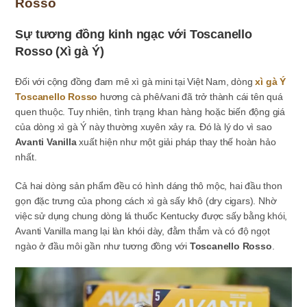
Rosso
Sự tương đồng kinh ngạc với Toscanello
Rosso (Xì gà Ý)
Đối với cộng đồng đam mê xì gà mini tại Việt Nam, dòng
xì gà Ý
Toscanello Rosso
hương cà phê/vani đã trở thành cái tên quá
quen thuộc. Tuy nhiên, tình trạng khan hàng hoặc biến động giá
của dòng xì gà Ý này thường xuyên xảy ra. Đó là lý do vì sao
Avanti Vanilla
xuất hiện như một giải pháp thay thế hoàn hảo
nhất.
Cả hai dòng sản phẩm đều có hình dáng thô mộc, hai đầu thon
gọn đặc trưng của phong cách xì gà sấy khô (dry cigars). Nhờ
việc sử dụng chung dòng lá thuốc Kentucky được sấy bằng khói,
Avanti Vanilla mang lại làn khói dày, đằm thắm và có độ ngọt
ngào ở đầu môi gần như tương đồng với
Toscanello Rosso
.