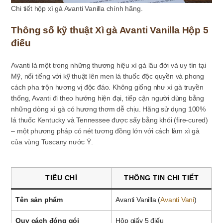
Chi tiết hộp xì gà Avanti Vanilla chính hãng.
Thông số kỹ thuật Xì gà Avanti Vanilla Hộp 5
điếu
Avanti là một trong những thương hiệu xì gà lâu đời và uy tín tại
Mỹ, nổi tiếng với kỹ thuật lên men lá thuốc độc quyền và phong
cách pha trộn hương vị độc đáo. Không giống như xì gà truyền
thống, Avanti đi theo hướng hiện đại, tiếp cận người dùng bằng
những dòng xì gà có hương thơm dễ chịu. Hãng sử dụng 100%
lá thuốc Kentucky và Tennessee được sấy bằng khói (fire-cured)
– một phương pháp có nét tương đồng lớn với cách làm xì gà
của vùng Tuscany nước Ý.
TIÊU CHÍ
THÔNG TIN CHI TIẾT
Tên sản phẩm
Avanti Vanilla (
Avanti Vani
)
Quy cách đóng gói
Hộp giấy 5 điếu