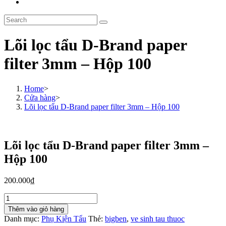
Toggle
website
Search
search
this
website
Lõi lọc tẩu D-Brand paper
filter 3mm – Hộp 100
Home
>
Cửa hàng
>
Lõi lọc tẩu D-Brand paper filter 3mm – Hộp 100
Lõi lọc tẩu D-Brand paper filter 3mm –
Hộp 100
200.000
₫
Lõi
lọc
Thêm vào giỏ hàng
tẩu
Danh mục:
Phụ Kiện Tẩu
Thẻ:
bigben
,
ve sinh tau thuoc
D-