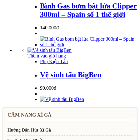
Bình Gas bơm bật lửa Clipper
300ml – Spain số 1 thế giới
140.000
₫
Thêm vào giỏ hàng
Phụ Kiện Tẩu
Vệ sinh tẩu BigBen
90.000
₫
CẨM NANG XÌ GÀ
Hướng Dẫn Hút Xì Gà