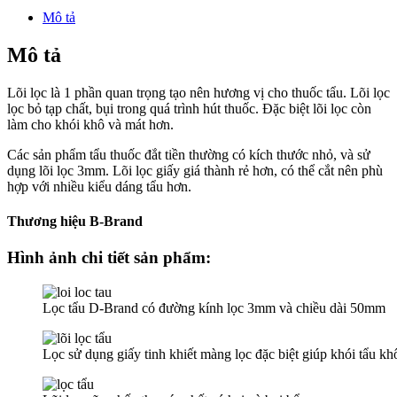
Brand
Mô tả
paper
filter
Mô tả
3mm
-
Lõi lọc là 1 phần quan trọng tạo nên hương vị cho thuốc tẩu. Lõi lọc
Hộp
lọc bỏ tạp chất, bụi trong quá trình hút thuốc. Đặc biệt lõi lọc còn
100
làm cho khói khô và mát hơn.
số
lượng
Các sản phẩm tẩu thuốc đắt tiền thường có kích thước nhỏ, và sử
dụng lõi lọc 3mm. Lõi lọc giấy giá thành rẻ hơn, có thể cắt nên phù
hợp với nhiều kiểu dáng tẩu hơn.
Thương hiệu B-Brand
Hình ảnh chi tiết sản phẩm:
Lọc tẩu D-Brand có đường kính lọc 3mm và chiều dài 50mm
Lọc sử dụng giấy tinh khiết màng lọc đặc biệt giúp khói tẩu k