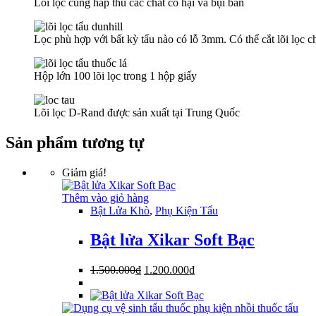
Lõi lọc cũng hấp thu các chất có hại và bụi bẩn
Lọc phù hợp với bất kỳ tẩu nào có lỗ 3mm. Có thể cắt lõi lọc 
Hộp lớn 100 lõi lọc trong 1 hộp giấy
Lõi lọc D-Rand được sản xuất tại Trung Quốc
Sản phẩm tương tự
Giảm giá!
Thêm vào giỏ hàng
Bật Lửa Khò
,
Phụ Kiện Tẩu
Bật lửa Xikar Soft Bạc
Giá
Giá
1.500.000
₫
1.200.000
₫
gốc
hiện
là:
tại
1.500.000₫.
là: