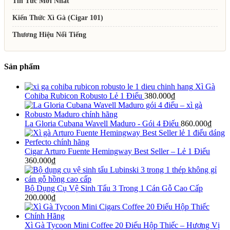
Tin Tức Mới Nhất
Kiến Thức Xì Gà (Cigar 101)
Thương Hiệu Nổi Tiếng
Sản phẩm
Xì Gà
Cohiba Rubicon Robusto Lẻ 1 Điếu
380.000
₫
La Gloria Cubana Wavell Maduro - Gói 4 Điếu
860.000
₫
Cigar Arturo Fuente Hemingway Best Seller – Lẻ 1 Điếu
360.000
₫
Bộ Dụng Cụ Vệ Sinh Tẩu 3 Trong 1 Cán Gỗ Cao Cấp
200.000
₫
Xì Gà Tycoon Mini Coffee 20 Điếu Hộp Thiếc – Hương Vị