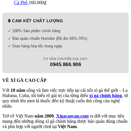
Cà Phê
160.000
₫
🔒 CAM KẾT CHẤT LƯỢNG
✓ 100% Sản phẩm chính hãng
✓ Bảo quản chuẩn Humidor (Độ ẩm 65%-70%)
✓ Giao hàng hỏa tốc trong ngày
TƯ VẤN CHUYÊN GIA 24/7:
0945.866.906
VỀ XÌ GÀ CAO CẤP
Với
10 năm
sống và làm việc trực tiếp tại cái nôi xì gà thế giới – La
Habana, Cuba, tôi hiểu rõ giá trị của từng điếu
xì gà chính hãng
, từ
quy trình lên men lá thuốc đến kỹ thuật cuốn thủ công của nghệ
nhân.
Trở về Việt Nam
năm 2009
,
Xigacaocap.com
ra đời với mục tiêu
mang đến những dòng xì gà chính hãng được bảo quản đúng chuẩn
và phù hợp với người chơi tại
Việt Nam
.