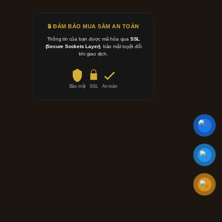
🔒 ĐẢM BẢO MUA SẮM AN TOÀN
Thông tin của bạn được mã hóa qua
SSL
(Secure Sockets Layer)
, bảo mật tuyệt đối
khi giao dịch.
Bảo mật
SSL
An toàn