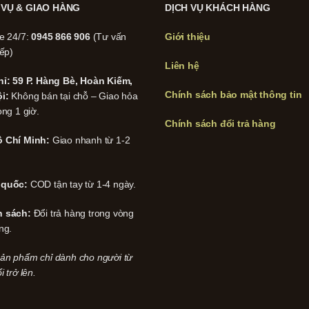
 VỤ & GIAO HÀNG
DỊCH VỤ KHÁCH HÀNG
ne 24/7:
0945 866 906
(Tư vấn
Giới thiệu
iếp)
Liên hệ
hỉ: 59 P. Hàng Bè, Hoàn Kiếm,
Chính sách bảo mật thông tin
i:
Không bán tại chỗ – Giao hỏa
ong 1 giờ.
Chính sách đổi trả hàng
 Chí Minh:
Giao nhanh từ 1-2
 quốc:
COD tận tay từ 1-4 ngày.
h sách:
Đổi trả hàng trong vòng
ng.
ản phẩm chỉ dành cho người từ
i trở lên.