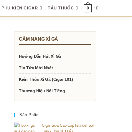
PHỤ KIỆN CIGAR
TẨU THUỐC
TOGGLE
0
WEBSITE
CẨM NANG XÌ GÀ
SEARCH
Hướng Dẫn Hút Xì Gà
Tin Tức Mới Nhất
Kiến Thức Xì Gà (Cigar 101)
Thương Hiệu Nổi Tiếng
Sản Phẩm
Cigar Sữa Cao Cấp Isla del Sol
Toro - Hộp 20 Điếu