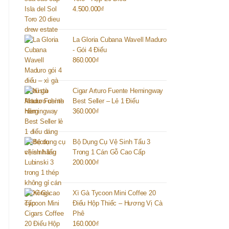
4.500.000
₫
La Gloria Cubana Wavell Maduro
- Gói 4 Điếu
860.000
₫
Cigar Arturo Fuente Hemingway
Best Seller – Lẻ 1 Điếu
360.000
₫
Bộ Dụng Cụ Vệ Sinh Tẩu 3
Trong 1 Cán Gỗ Cao Cấp
200.000
₫
Xì Gà Tycoon Mini Coffee 20
Điếu Hộp Thiếc – Hương Vị Cà
Phê
160.000
₫