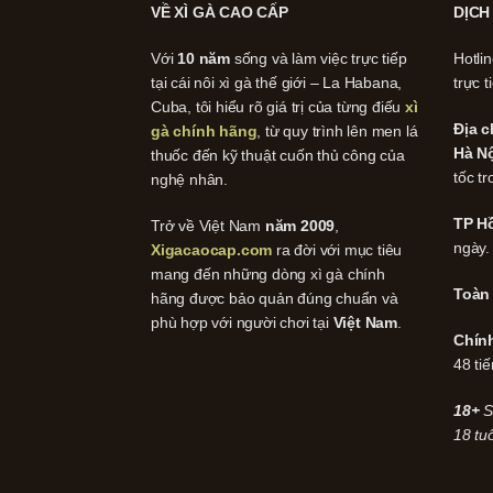
VỀ XÌ GÀ CAO CẤP
DỊCH
Với
10 năm
sống và làm việc trực tiếp
Hotli
tại cái nôi xì gà thế giới – La Habana,
trực t
Cuba, tôi hiểu rõ giá trị của từng điếu
xì
Địa c
gà chính hãng
, từ quy trình lên men lá
Hà Nộ
thuốc đến kỹ thuật cuốn thủ công của
tốc tr
nghệ nhân.
TP Hồ
Trở về Việt Nam
năm 2009
,
ngày.
Xigacaocap.com
ra đời với mục tiêu
mang đến những dòng xì gà chính
Toàn
hãng được bảo quản đúng chuẩn và
phù hợp với người chơi tại
Việt Nam
.
Chín
48 tiế
18+
S
18 tuổ