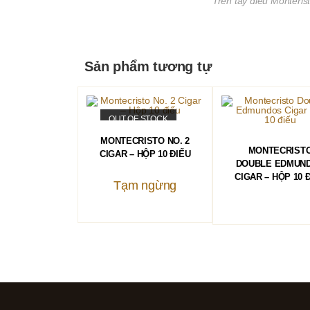
Trên tay điếu Monteris
Sản phẩm tương tự
OUT OF STOCK
ĐỌC TIẾP
MONTECRISTO NO. 2
ĐỌC TIẾP
MONTECRIST
CIGAR – HỘP 10 ĐIẾU
DOUBLE EDMUN
CIGAR – HỘP 10 
Tạm ngừng