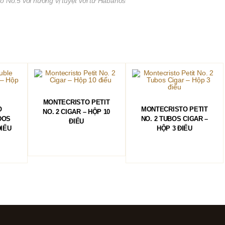
to No.5 với hương vị tuyệt vời từ Habanos
ĐỌC TIẾP
MONTECRISTO PETIT
ĐỌC TIẾP
O
MONTECRISTO PETIT
NO. 2 CIGAR – HỘP 10
DOS
NO. 2 TUBOS CIGAR –
ĐIẾU
ĐIẾU
HỘP 3 ĐIẾU