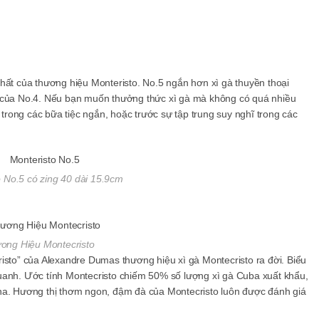
hất của thương hiệu Monteristo. No.5 ngắn hơn xì gà thuyền thoại
ị của No.4. Nếu bạn muốn thưởng thức xì gà mà không có quá nhiều
 trong các bữa tiệc ngắn, hoặc trước sự tập trung suy nghĩ trong các
o No.5 có zing 40 dài 15.9cm
ơng Hiệu Montecristo
isto” của Alexandre Dumas thương hiệu xì gà Montecristo ra đời. Biểu
uanh. Ước tính Montecristo chiếm 50% số lượng xì gà Cuba xuất khẩu,
na. Hương thị thơm ngon, đậm đà của Montecristo luôn được đánh giá