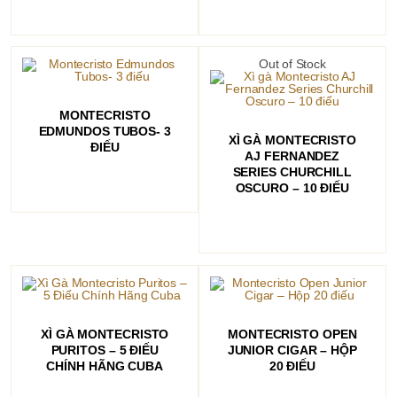
Out of Stock
ĐỌC TIẾP
MONTECRISTO
EDMUNDOS TUBOS- 3
ĐỌC TIẾP
XÌ GÀ MONTECRISTO
ĐIẾU
AJ FERNANDEZ
SERIES CHURCHILL
OSCURO – 10 ĐIẾU
THÊM VÀO GIỎ HÀNG
ĐỌC TIẾP
XÌ GÀ MONTECRISTO
MONTECRISTO OPEN
PURITOS – 5 ĐIẾU
JUNIOR CIGAR – HỘP
CHÍNH HÃNG CUBA
20 ĐIẾU