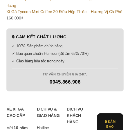
Xì Gà Tycoon Mini Coffee 20 Điếu Hộp Thiếc – Hương Vị Cà Phê
160.000
₫
🔒 CAM KẾT CHẤT LƯỢNG
✓ 100% Sản phẩm chính hãng
✓ Bảo quản chuẩn Humidor (Độ ẩm 65%-70%)
✓ Giao hàng hỏa tốc trong ngày
TƯ VẤN CHUYÊN GIA 24/7:
0945.866.906
VỀ XÌ GÀ
DỊCH VỤ &
DỊCH VỤ
CAO CẤP
GIAO HÀNG
KHÁCH
HÀNG
🔒 ĐẢM
BẢO
Với
10 năm
Hotline