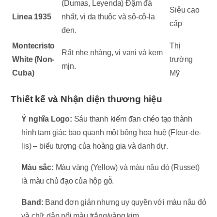
(Dumas, Leyenda) Đậm đà
Siêu cao
Linea 1935
nhất, vị da thuộc và sô-cô-la
cấp
đen.
Montecristo
Thị
Rất nhẹ nhàng, vị vani và kem
White (Non-
trường
mịn.
Cuba)
Mỹ
Thiết kế và Nhận diện thương hiệu
Ý nghĩa Logo:
Sáu thanh kiếm đan chéo tạo thành
hình tam giác bao quanh một bông hoa huệ (Fleur-de-
lis) – biểu tượng của hoàng gia và danh dự.
Màu sắc:
Màu vàng (Yellow) và màu nâu đỏ (Russet)
là màu chủ đạo của hộp gỗ.
Band:
Band đơn giản nhưng uy quyền với màu nâu đỏ
và chữ dập nổi màu trắng/vàng kim.