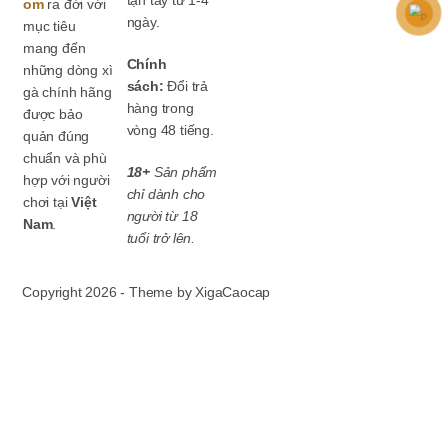
om
ra đời với
ngày.
mục tiêu
mang đến
Chính
những dòng xì
sách:
Đổi trả
gà chính hãng
hàng trong
được bảo
vòng 48 tiếng.
quản đúng
chuẩn và phù
18+
Sản phẩm
hợp với người
chỉ dành cho
chơi tại
Việt
người từ 18
Nam
.
tuổi trở lên.
Copyright 2026 - Theme by XigaCaocap