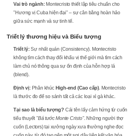
Vai trò ngành:
Montecristo thiết lập tiêu chuẩn cho
"Hương vị Cuba hiện đại" – sự cân bằng hoàn hảo
giữa sức mạnh và sự tinh tế.
Triết lý thương hiệu và Biểu tượng
Triết lý:
Sự nhất quán (Consistency). Montecristo
không tìm cách thay đổi khẩu vị thế giới mà tìm cách
làm chủ nó thông qua sự ổn định của hỗn hợp lá
(blend).
Định vị:
Phân khúc
High-end (Cao cấp)
. Montecristo
là thước đo để so sánh tất cả các loại xì gà khác.
Tại sao là biểu tượng?
Cái tên lấy cảm hứng từ cuốn
tiểu thuyết
"Bá tước Monte Cristo"
. Những người thợ
cuốn (Lectors) tại xưởng ngày xưa thường nghe đọc
cuốn này, từ đó tạo nên một sợi dây liên kết văn hóa