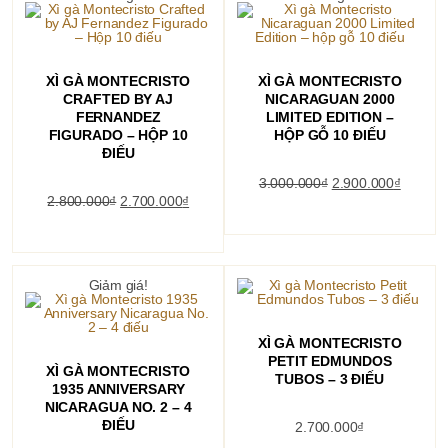
THÊM VÀO GIỎ HÀNG
THÊM VÀO GIỎ HÀNG
XÌ GÀ MONTECRISTO
XÌ GÀ MONTECRISTO
CRAFTED BY AJ
NICARAGUAN 2000
FERNANDEZ
LIMITED EDITION –
FIGURADO – HỘP 10
HỘP GỖ 10 ĐIẾU
ĐIẾU
Giá
Giá
3.000.000
₫
2.900.000
₫
gốc
hiện
Giá
Giá
2.800.000
₫
2.700.000
₫
là:
tại
gốc
hiện
3.000.000₫.
là:
là:
tại
2.900.0
2.800.000₫.
là:
2.700.000₫.
Giảm giá!
THÊM VÀO GIỎ HÀNG
XÌ GÀ MONTECRISTO
PETIT EDMUNDOS
THÊM VÀO GIỎ HÀNG
XÌ GÀ MONTECRISTO
TUBOS – 3 ĐIẾU
1935 ANNIVERSARY
NICARAGUA NO. 2 – 4
ĐIẾU
2.700.000
₫