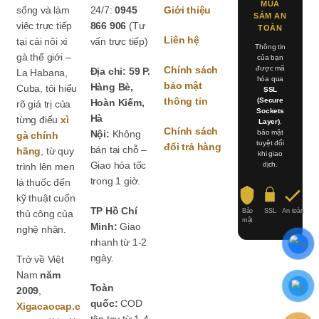
MUA
sống và làm
24/7:
0945
Giới thiệu
SẮM AN
việc trực tiếp
866 906
(Tư
TOÀN
Liên hệ
tại cái nôi xì
vấn trực tiếp)
Thông tin
gà thế giới –
của bạn
Chính sách
được mã
Địa chỉ: 59 P.
La Habana,
hóa qua
bảo mật
Hàng Bè,
Cuba, tôi hiểu
SSL
thông tin
(Secure
Hoàn Kiếm,
rõ giá trị của
Sockets
Hà
từng điếu
xì
Layer)
,
Chính sách
Nội:
Không
bảo mật
gà chính
tuyệt đối
đổi trả hàng
bán tại chỗ –
hãng
, từ quy
khi giao
Giao hỏa tốc
dịch.
trình lên men
trong 1 giờ.
lá thuốc đến
kỹ thuật cuốn
TP Hồ Chí
Bảo
SSL
An toàn
thủ công của
mật
Minh:
Giao
nghệ nhân.
nhanh từ 1-2
ngày.
Trở về Việt
Nam
năm
Toàn
2009
,
quốc:
COD
Xigacaocap.c
tận tay từ 1-4