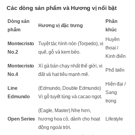
Các dòng sản phẩm và Hương vị nổi bật
Dòng sản
Phân
Hương vị đặc trưng
phẩm
khúc
Huyền
Montecristo
Tuyệt tác hình nón (Torpedo), vị
thoại /
No.2
quế, gỗ và kem béo.
Kinh điển
Montecristo
Xì gà bán chạy nhất thế giới, vị
Phổ biến
No.4
đất và hạt tiêu mạnh mẽ.
Hiện đại /
Line
(Edmundo, Double Edmundo)
Sang
Edmundo
Vị gỗ tuyết tùng và cacao ngọt.
trọng
(Eagle, Master) Nhẹ hơn,
Open Series
hương hoa cỏ, dành cho hoạt
Lifestyle
động ngoài trời.