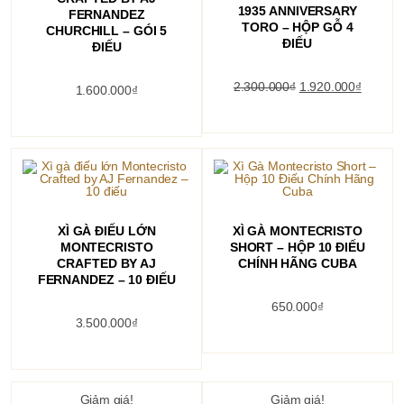
1935 ANNIVERSARY
FERNANDEZ
TORO – HỘP GỖ 4
CHURCHILL – GÓI 5
ĐIẾU
ĐIẾU
Giá
Giá
2.300.000
₫
1.920.000
₫
1.600.000
₫
gốc
hiện
là:
tại
2.300.000₫.
là:
1.920.0
THÊM VÀO GIỎ HÀNG
THÊM VÀO GIỎ HÀNG
XÌ GÀ ĐIẾU LỚN
XÌ GÀ MONTECRISTO
MONTECRISTO
SHORT – HỘP 10 ĐIẾU
CRAFTED BY AJ
CHÍNH HÃNG CUBA
FERNANDEZ – 10 ĐIẾU
650.000
₫
3.500.000
₫
Giảm giá!
Giảm giá!