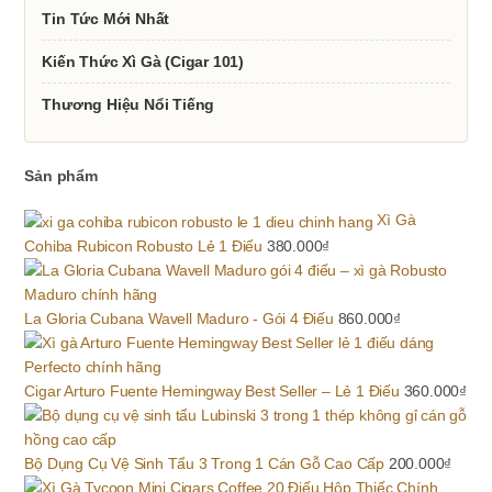
Tin Tức Mới Nhất
Kiến Thức Xì Gà (Cigar 101)
Thương Hiệu Nổi Tiếng
Sản phẩm
Xì Gà
Cohiba Rubicon Robusto Lẻ 1 Điếu
380.000
₫
La Gloria Cubana Wavell Maduro - Gói 4 Điếu
860.000
₫
Cigar Arturo Fuente Hemingway Best Seller – Lẻ 1 Điếu
360.000
₫
Bộ Dụng Cụ Vệ Sinh Tẩu 3 Trong 1 Cán Gỗ Cao Cấp
200.000
₫