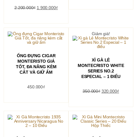
Giá
Giá
2.200.000
₫
1.900.000
₫
gốc
hiện
là:
tại
2.200.000₫.
là:
1.900.000₫.
Giảm giá!
THÊM VÀO GIỎ HÀNG
ỐNG ĐỰNG CIGAR
THÊM VÀO GIỎ HÀNG
XÌ GÀ LẺ
MONTERISTO GIÁ
MONTECRISTO WHITE
TỐT, ĐA NĂNG KÈM
SERIES NO.2
CẮT VÀ GIỮ ẨM
ESPECIAL – 1 ĐIẾU
450.000
₫
Giá
Giá
350.000
₫
320.000
₫
gốc
hiện
là:
tại
350.000₫.
là:
320.000₫
THÊM VÀO GIỎ HÀNG
THÊM VÀO GIỎ HÀNG