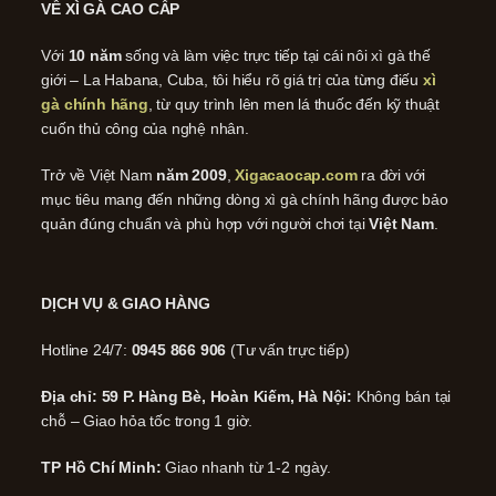
VỀ XÌ GÀ CAO CẤP
Với
10 năm
sống và làm việc trực tiếp tại cái nôi xì gà thế
giới – La Habana, Cuba, tôi hiểu rõ giá trị của từng điếu
xì
gà chính hãng
, từ quy trình lên men lá thuốc đến kỹ thuật
cuốn thủ công của nghệ nhân.
Trở về Việt Nam
năm 2009
,
Xigacaocap.com
ra đời với
mục tiêu mang đến những dòng xì gà chính hãng được bảo
quản đúng chuẩn và phù hợp với người chơi tại
Việt Nam
.
DỊCH VỤ & GIAO HÀNG
Hotline 24/7:
0945 866 906
(Tư vấn trực tiếp)
Địa chỉ: 59 P. Hàng Bè, Hoàn Kiếm, Hà Nội:
Không bán tại
chỗ – Giao hỏa tốc trong 1 giờ.
TP Hồ Chí Minh:
Giao nhanh từ 1-2 ngày.