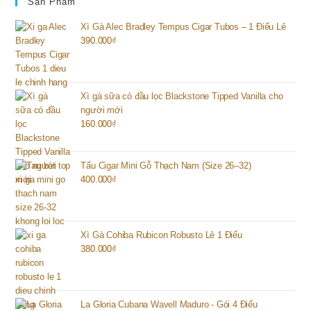
Sản Phẩm
Xì Gà Alec Bradley Tempus Cigar Tubos – 1 Điếu Lẻ
390.000
₫
Xì gà sữa có đầu lọc Blackstone Tipped Vanilla cho
người mới
160.000
₫
Tẩu Cigar Mini Gỗ Thạch Nam (Size 26–32)
400.000
₫
Xì Gà Cohiba Rubicon Robusto Lẻ 1 Điếu
380.000
₫
La Gloria Cubana Wavell Maduro - Gói 4 Điếu