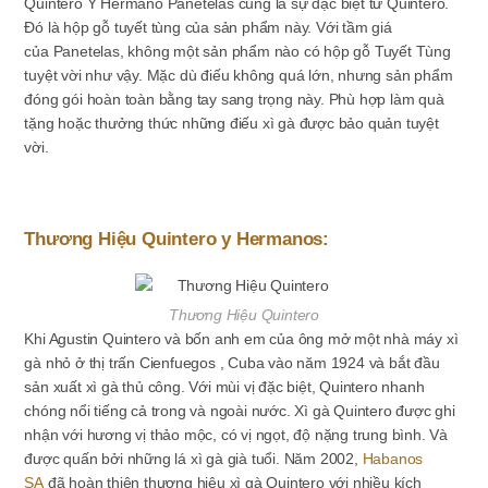
Quintero Y Hermano Panetelas cũng là sự đặc biệt từ Quintero.
Đó là hộp gỗ tuyết tùng của sản phẩm này. Với tầm giá
của Panetelas, không một sản phẩm nào có hộp gỗ Tuyết Tùng
tuyệt vời như vậy. Mặc dù điếu không quá lớn, nhưng sản phẩm
đóng gói hoàn toàn bằng tay sang trọng này. Phù hợp làm quà
tặng hoặc thưởng thức những điếu xì gà được bảo quản tuyệt
vời.
Thương Hiệu Quintero y Hermanos:
Thương Hiệu Quintero
Khi Agustin Quintero và bốn anh em của ông mở một nhà máy xì
gà nhỏ ở thị trấn Cienfuegos , Cuba vào năm 1924 và bắt đầu
sản xuất xì gà thủ công. Với mùi vị đặc biệt, Quintero nhanh
chóng nổi tiếng cả trong và ngoài nước.
Xì gà Quintero được ghi
nhận với hương vị thảo mộc, có vị ngọt, độ nặng trung bình. Và
được quấn bởi những lá xì gà già tuổi.
Năm 2002,
Habanos
SA
đã hoàn thiện thương hiệu
xì gà Quintero v
ới nhiều kích