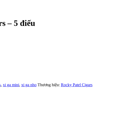
s – 5 điếu
s
,
xi ga mini
,
xi ga nho
Thương hiệu:
Rocky Patel Cigars