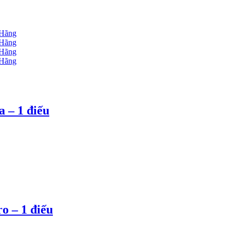
 – 1 điếu
o – 1 điếu