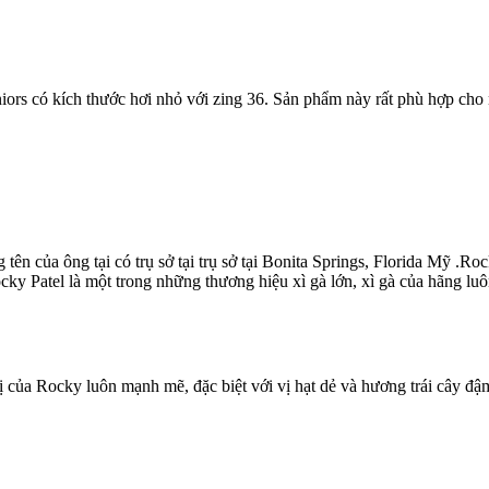
niors có kích thước hơi nhỏ với zing 36. Sản phẩm này rất phù hợp cho
n của ông tại có trụ sở tại trụ sở tại Bonita Springs, Florida Mỹ .Ro
ocky Patel là một trong những thương hiệu xì gà lớn, xì gà của hãng lu
ị của Rocky luôn mạnh mẽ, đặc biệt với vị hạt dẻ và hương trái cây đậ