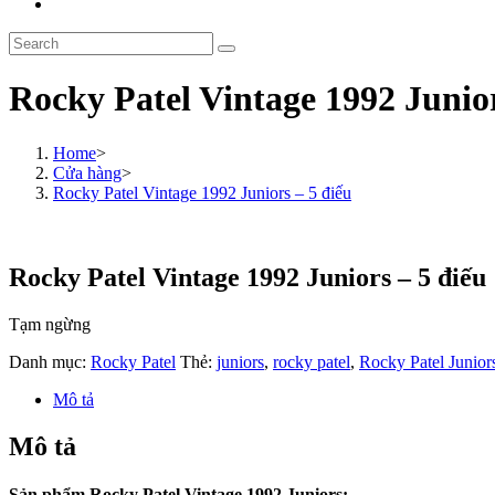
Toggle
website
Search
search
this
website
Rocky Patel Vintage 1992 Junior
Home
>
Cửa hàng
>
Rocky Patel Vintage 1992 Juniors – 5 điếu
Rocky Patel Vintage 1992 Juniors – 5 điếu
Tạm ngừng
Danh mục:
Rocky Patel
Thẻ:
juniors
,
rocky patel
,
Rocky Patel Junior
Mô tả
Mô tả
Sản phẩm Rocky Patel Vintage 1992 Juniors: