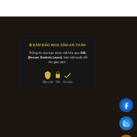
🔒 ĐẢM BẢO MUA SẮM AN TOÀN
Thông tin của bạn được mã hóa qua
SSL
(Secure Sockets Layer)
, bảo mật tuyệt đối
khi giao dịch.
Bảo mật
SSL
An toàn