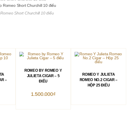
Romeo Short Churchill 10 điếu
THÊM VÀO GIỎ HÀNG
ROMEO BY ROMEO Y
ĐỌC TIẾP
TA
ROMEO Y JULIETA
JULIETA CIGAR – 5
AR –
ROMEO NO.2 CIGAR –
ĐIẾU
HỘP 25 ĐIẾU
1.500.000
₫