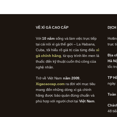
VỀ XÌ GÀ CAO CẤP
DỊCH
Với
10 năm
sống và làm việc trực tiếp
Hotli
tại cái nôi xì gà thế giới – La Habana,
trực t
Cuba, tôi hiểu rõ giá trị của từng điếu
xì
Địa c
gà chính hãng
, từ quy trình lên men lá
Hà Nộ
thuốc đến kỹ thuật cuốn thủ công của
tốc tr
nghệ nhân.
TP Hồ
Trở về Việt Nam
năm 2009
,
ngày.
Xigacaocap.com
ra đời với mục tiêu
mang đến những dòng xì gà chính
Toàn
hãng được bảo quản đúng chuẩn và
phù hợp với người chơi tại
Việt Nam
.
Chín
48 tiế