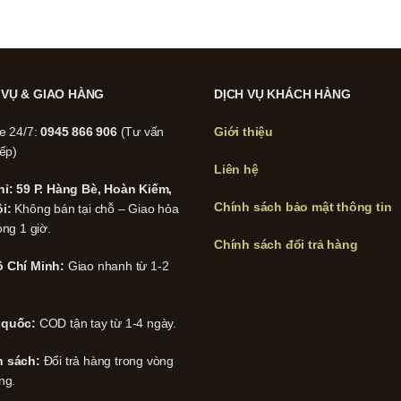
 VỤ & GIAO HÀNG
DỊCH VỤ KHÁCH HÀNG
ne 24/7:
0945 866 906
(Tư vấn
Giới thiệu
iếp)
Liên hệ
hỉ: 59 P. Hàng Bè, Hoàn Kiếm,
Chính sách bảo mật thông tin
i:
Không bán tại chỗ – Giao hỏa
ong 1 giờ.
Chính sách đổi trả hàng
 Chí Minh:
Giao nhanh từ 1-2
 quốc:
COD tận tay từ 1-4 ngày.
h sách:
Đổi trả hàng trong vòng
ng.