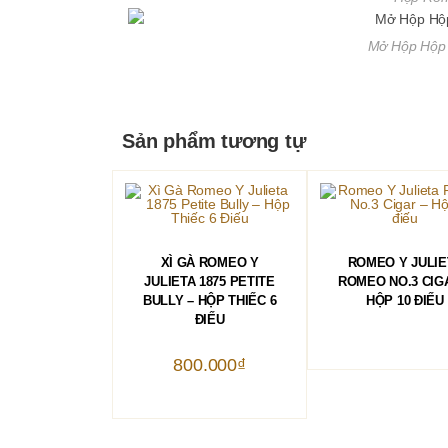
Mở Hộp Hộp 
Sản phẩm tương tự
THÊM VÀO GIỎ HÀNG
ĐỌC TIẾP
XÌ GÀ ROMEO Y
ROMEO Y JULIE
JULIETA 1875 PETITE
ROMEO NO.3 CIG
BULLY – HỘP THIẾC 6
HỘP 10 ĐIẾU
ĐIẾU
800.000
₫