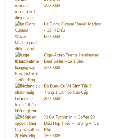
380.000
₫
La Gloria Cubana Wavell Maduro
- Gói 4 Điếu
860.000
₫
Cigar Arturo Fuente Hemingway
Best Seller – Lẻ 1 Điếu
360.000
₫
Bộ Dụng Cụ Vệ Sinh Tẩu 3
Trong 1 Cán Gỗ Cao Cấp
200.000
₫
Xì Gà Tycoon Mini Coffee 20
Điếu Hộp Thiếc – Hương Vị Cà
Phê
160.000
₫