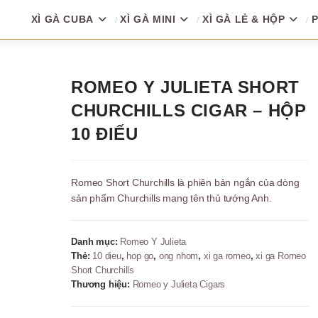
XÌ GÀ CUBA
XÌ GÀ MINI
XÌ GÀ LẺ & HỘP
P
ROMEO Y JULIETA SHORT
CHURCHILLS CIGAR – HỘP
10 ĐIẾU
Romeo Short Churchills là phiên bản ngắn của dòng
sản phẩm Churchills mang tên thủ tướng Anh.
Danh mục:
Romeo Y Julieta
Thẻ:
10 dieu
,
hop go
,
ong nhom
,
xi ga romeo
,
xi ga Romeo
Short Churchills
Thương hiệu:
Romeo y Julieta Cigars