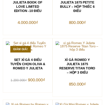
JULIETA BOOK OF
JULIETA 1875 PETITE
LOVE LIMITED
BULLY – HỘP THIẾC 6
EDITION -10 ĐIẾU
ĐIẾU
4.000.000
₫
800.000
₫
GIẢM GIÁ!
THÊM VÀO GIỎ HÀNG
THÊM VÀO GIỎ HÀNG
SET XÌ GÀ 4 ĐIẾU
XÌ GÀ ROMEO Y
TUYỂN CHỌN OLIVA &
JULIETA 1875
ROMEO Y JULIETA
RESERVE TITAN TORO
– HỘP 3 ĐIẾU
Giá
Giá
900.000
₫
1.200.000
₫
gốc
hiện
850.000
₫
là:
tại
1.200.000₫.
là:
900.000₫.