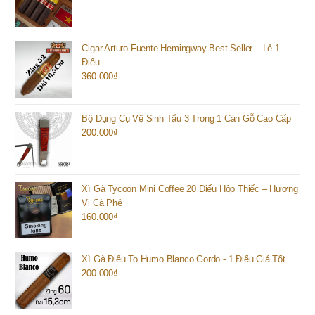
Cigar Arturo Fuente Hemingway Best Seller – Lẻ 1
Điếu
360.000
₫
Bộ Dụng Cụ Vệ Sinh Tẩu 3 Trong 1 Cán Gỗ Cao Cấp
200.000
₫
Xì Gà Tycoon Mini Coffee 20 Điếu Hộp Thiếc – Hương
Vị Cà Phê
160.000
₫
Xì Gà Điếu To Humo Blanco Gordo - 1 Điếu Giá Tốt
200.000
₫