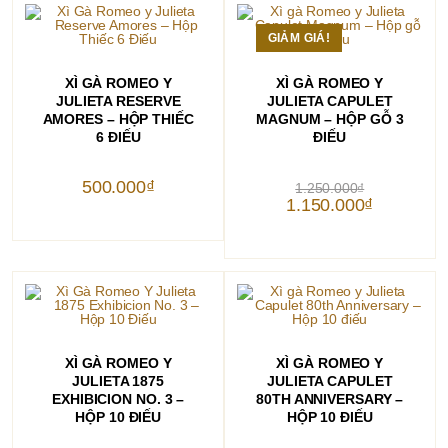
GIẢM GIÁ!
THÊM VÀO GIỎ HÀNG
THÊM VÀO GIỎ HÀNG
XÌ GÀ ROMEO Y
XÌ GÀ ROMEO Y
JULIETA RESERVE
JULIETA CAPULET
AMORES – HỘP THIẾC
MAGNUM – HỘP GỖ 3
6 ĐIẾU
ĐIẾU
Giá
500.000
₫
1.250.000
₫
gốc
Giá
1.150.000
₫
là:
hiện
1.250.000₫.
tại
là:
1.150.000₫.
THÊM VÀO GIỎ HÀNG
THÊM VÀO GIỎ HÀNG
XÌ GÀ ROMEO Y
XÌ GÀ ROMEO Y
JULIETA 1875
JULIETA CAPULET
EXHIBICION NO. 3 –
80TH ANNIVERSARY –
HỘP 10 ĐIẾU
HỘP 10 ĐIẾU