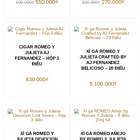
Giá
Giá
Giá
Giá
550.000
₫
270.000
₫
600.000
₫
300.000
₫
gốc
hiện
gốc
hiện
là:
tại
là:
tại
600.000₫.
là:
300.000₫.
là:
550.000₫.
270.000
THÊM VÀO GIỎ HÀNG
CIGAR ROMEO Y
THÊM VÀO GIỎ HÀNG
XÌ GÀ ROMEO Y
JULIETA AJ
JULIETA CRAFTED BY
FERNANDEZ – HỘP 3
AJ FERNANDEZ
ĐIẾU
BELICOSO – 20 ĐIẾU
830.000
₫
5.100.000
₫
THÊM VÀO GIỎ HÀNG
THÊM VÀO GIỎ HÀNG
XÌ GÀ ROMEO Y
XÌ GÀ ROMEO AÑEJO
JULIETA DEVOCION
BY ROMEO Y JULIETA