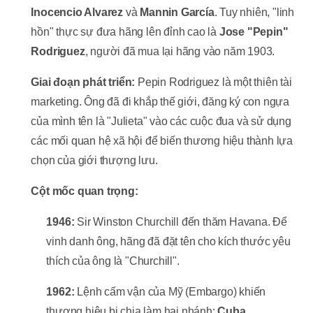
Inocencio Alvarez
và
Mannin García
. Tuy nhiên, "linh
hồn" thực sự đưa hãng lên đỉnh cao là
Jose "Pepin"
Rodriguez
, người đã mua lại hãng vào năm 1903.
Giai đoạn phát triển:
Pepin Rodriguez là một thiên tài
marketing. Ông đã đi khắp thế giới, đăng ký con ngựa
của mình tên là "Julieta" vào các cuộc đua và sử dụng
các mối quan hệ xã hội để biến thương hiệu thành lựa
chọn của giới thượng lưu.
Cột mốc quan trọng:
1946:
Sir Winston Churchill đến thăm Havana. Để
vinh danh ông, hãng đã đặt tên cho kích thước yêu
thích của ông là "Churchill".
1962:
Lệnh cấm vận của Mỹ (Embargo) khiến
thương hiệu bị chia làm hai nhánh:
Cuba