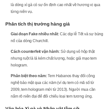
là dòng xì gà có sự ổn định cao nhất về hương vị qua
từng niên vụ.
Phân tích thị trường hàng giả
Giai đoạn Fake nhiều nhất:
Các dịp lễ Tết và sự bùng
nổ của dòng Churchill.
Cách counterfeit vận hành:
Sử dụng vỏ hộp thật
nhưng ruột là lá kém chất lượng, hoặc giả mạo tem
hologram.
Phân biệt theo năm:
Tem Habanos thay đổi công
nghệ bảo mật qua các năm (ví dụ tem có mã số từ
2009, tem hologram mới từ 2013). Người mua cần
nắm rõ niên đại để đối chiếu loại tem tương ứng.
Văn hóa Xì gà và Nhân vật tầm cỡ