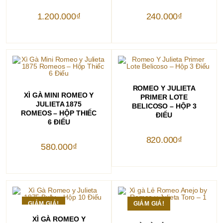
1.200.000
₫
240.000
₫
THÊM VÀO GIỎ HÀNG
ROMEO Y JULIETA
THÊM VÀO GIỎ HÀNG
XÌ GÀ MINI ROMEO Y
PRIMER LOTE
JULIETA 1875
BELICOSO – HỘP 3
ROMEOS – HỘP THIẾC
ĐIẾU
6 ĐIẾU
820.000
₫
580.000
₫
GIẢM GIÁ!
GIẢM GIÁ!
THÊM VÀO GIỎ HÀNG
XÌ GÀ ROMEO Y
THÊM VÀO GIỎ HÀNG