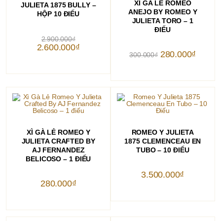
XÌ GÀ LẺ ROMEO
JULIETA 1875 BULLY –
ANEJO BY ROMEO Y
HỘP 10 ĐIẾU
JULIETA TORO – 1
ĐIẾU
Giá
2.900.000
₫
gốc
Giá
2.600.000
₫
là:
hiện
Giá
Giá
280.000
₫
300.000
₫
2.900.000₫.
tại
gốc
hiện
là:
là:
tại
2.600.000₫.
300.000₫.
là:
280.000
THÊM VÀO GIỎ HÀNG
THÊM VÀO GIỎ HÀNG
XÌ GÀ LẺ ROMEO Y
ROMEO Y JULIETA
JULIETA CRAFTED BY
1875 CLEMENCEAU EN
AJ FERNANDEZ
TUBO – 10 ĐIẾU
BELICOSO – 1 ĐIẾU
3.500.000
₫
280.000
₫