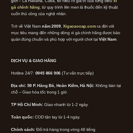
giới – La Habana, Cuba, tôi hiểu rõ giá trị của từng điếu
xì
gà chính hãng
, từ quy trình lên men lá thuốc đến kỹ thuật
cuốn thủ công của nghệ nhân.
Trở về Việt Nam
năm 2009
,
Xigacaocap.com
ra đời với
mục tiêu mang đến những dòng xì gà chính hãng được bảo
quản đúng chuẩn và phù hợp với người chơi tại
Việt Nam
.
DỊCH VỤ & GIAO HÀNG
Hotline 24/7:
0945 866 906
(Tư vấn trực tiếp)
Địa chỉ: 59 P. Hàng Bè, Hoàn Kiếm, Hà Nội:
Không bán tại
chỗ – Giao hỏa tốc trong 1 giờ.
TP Hồ Chí Minh:
Giao nhanh từ 1-2 ngày.
Toàn quốc:
COD tận tay từ 1-4 ngày.
Chính sách:
Đổi trả hàng trong vòng 48 tiếng.