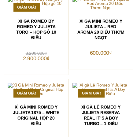
GIẢM GIÁ!
THÊM VÀO GIỎ HÀNG
THÊM VÀO GIỎ HÀNG
XÌ GÀ ROMEO BY
XÌ GÀ MINI ROMEO Y
ROMEO Y JULIETA
JULIETA – RED
TORO – HỘP GỖ 10
AROMA 20 ĐIẾU THƠM
ĐIẾU
NGỌT
Giá
600.000
₫
3.200.000
₫
gốc
Giá
2.900.000
₫
là:
hiện
3.200.000₫.
tại
là:
2.900.000₫.
GIẢM GIÁ!
GIẢM GIÁ!
THÊM VÀO GIỎ HÀNG
THÊM VÀO GIỎ HÀNG
XÌ GÀ MINI ROMEO Y
XÌ GÀ LẺ ROMEO Y
JULIETA 1875 – WHITE
JULIETA RESERVA
ORIGINAL HỘP 20
REAL IT’S A BOY
ĐIẾU
TURBO – 1 ĐIẾU