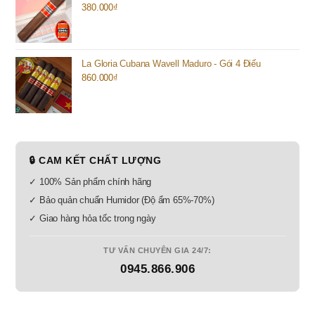
380.000
₫
La Gloria Cubana Wavell Maduro - Gói 4 Điếu
860.000
₫
🔒 CAM KẾT CHẤT LƯỢNG
✓ 100% Sản phẩm chính hãng
✓ Bảo quản chuẩn Humidor (Độ ẩm 65%-70%)
✓ Giao hàng hỏa tốc trong ngày
TƯ VẤN CHUYÊN GIA 24/7:
0945.866.906