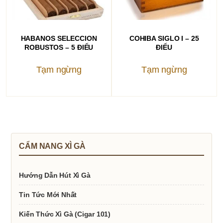
ĐỌC TIẾP
ĐỌC TIẾP
HABANOS SELECCION
COHIBA SIGLO I – 25
ROBUSTOS – 5 ĐIẾU
ĐIẾU
Tạm ngừng
Tạm ngừng
CẨM NANG XÌ GÀ
Hướng Dẫn Hút Xì Gà
Tin Tức Mới Nhất
Kiến Thức Xì Gà (Cigar 101)