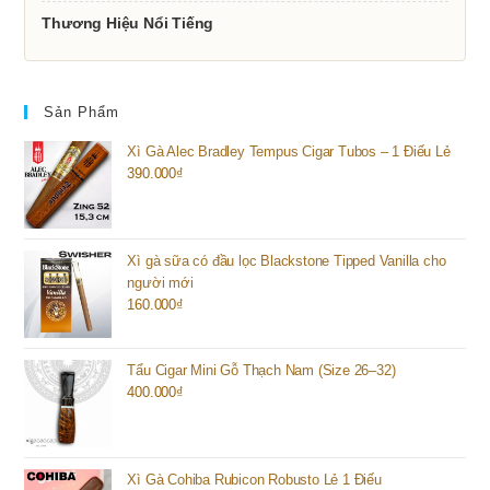
Thương Hiệu Nổi Tiếng
Sản Phẩm
Xì Gà Alec Bradley Tempus Cigar Tubos – 1 Điếu Lẻ
390.000
₫
Xì gà sữa có đầu lọc Blackstone Tipped Vanilla cho
người mới
160.000
₫
Tẩu Cigar Mini Gỗ Thạch Nam (Size 26–32)
400.000
₫
Xì Gà Cohiba Rubicon Robusto Lẻ 1 Điếu