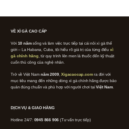
VỀ XÌ GÀ CAO CẤP
Với
10 năm
sống và làm việc trực tiếp tại cái nôi xì gà thế
giới – La Habana, Cuba, tôi hiểu rõ giá trị của từng điếu
xì
gà chính hãng
, từ quy trình lên men lá thuốc đến kỹ thuật
cuốn thủ công của nghệ nhân.
Trở về Việt Nam
năm 2009
,
Xigacaocap.com
ra đời với
mục tiêu mang đến những dòng xì gà chính hãng được bảo
quản đúng chuẩn và phù hợp với người chơi tại
Việt Nam
.
DỊCH VỤ & GIAO HÀNG
Hotline 24/7:
0945 866 906
(Tư vấn trực tiếp)