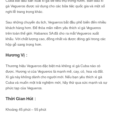
Cuba bắt đầu sản xuất xì gà để tiêu thụ trong nước
. Ban đầu xì
gà Vegueros được sử dụng cho các bữa tiệc quốc gia và một số
nghi lễ trang trọng khác.
Sau những chuyến du lịch, Vegueros bắt đầu phổ biến đến nhiều
khách hàng hơn. Để thỏa mãn niềm yêu thích xì gà Vegueros
trên toàn thế giới. Habanos SA đã cho ra mắt Vegueros xuất
khẩu. Với chất lượng cao, đồng nhất và được đóng gói trong các
hộp gỗ sang trọng hơn.
Hương Vị :
Thương hiệu Vegueros đặc biệt mà không xì gà Cuba nào có
được. Hương vị của Vegueros là mạnh mẽ, cay, cỏ, hoa và đất.
Xì gà này không dành cho người mới. Nếu bạn yêu thích xì gà
Cuba và muốn một trải nghiệm mới, hãy thử qua sức mạnh và sự
phức tạp của Vegueros.
Thời Gian Hút :
Khoảng 45 phút – 55 phút