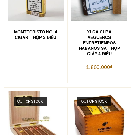
ĐỌC TIẾP
THÊM VÀO GIỎ HÀNG
MONTECRISTO NO. 4
XÌ GÀ CUBA
CIGAR – HỘP 3 ĐIẾU
VEGUEROS
ENTRETIEMPOS
HABANOS SA – HỘP
GIẤY 4 ĐIẾU
1.800.000
₫
OUT OF STOCK
OUT OF STOCK