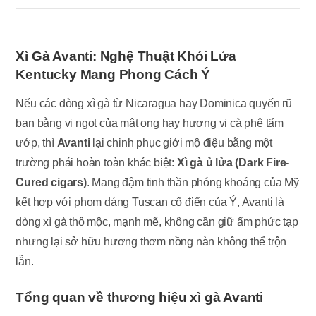
Xì Gà Avanti: Nghệ Thuật Khói Lửa
Kentucky Mang Phong Cách Ý
Nếu các dòng xì gà từ Nicaragua hay Dominica quyến rũ
bạn bằng vị ngọt của mật ong hay hương vị cà phê tẩm
ướp, thì
Avanti
lại chinh phục giới mộ điệu bằng một
trường phái hoàn toàn khác biệt:
Xì gà ủ lửa (Dark Fire-
Cured cigars)
. Mang đậm tinh thần phóng khoáng của Mỹ
kết hợp với phom dáng Tuscan cổ điển của Ý, Avanti là
dòng xì gà thô mộc, mạnh mẽ, không cần giữ ẩm phức tạp
nhưng lại sở hữu hương thơm nồng nàn không thể trộn
lẫn.
Tổng quan về thương hiệu xì gà Avanti