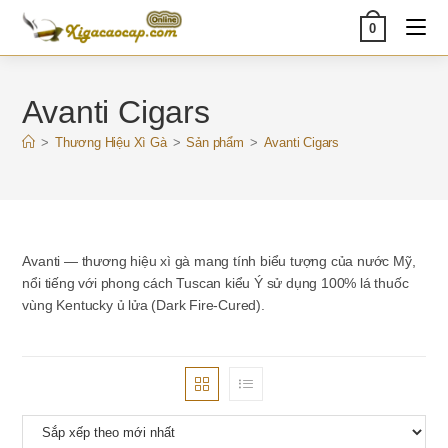
Skip
0
to
content
Avanti Cigars
>
Thương Hiệu Xì Gà
>
Sản phẩm
>
Avanti Cigars
Avanti — thương hiệu xì gà mang tính biểu tượng của nước Mỹ,
nổi tiếng với phong cách Tuscan kiểu Ý sử dụng 100% lá thuốc
vùng Kentucky ủ lửa (Dark Fire-Cured).