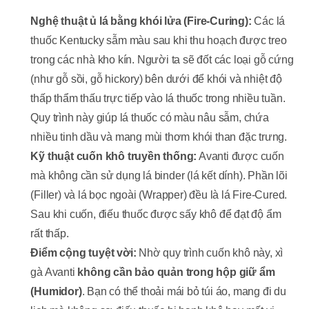
Nghệ thuật ủ lá bằng khói lửa (Fire-Curing):
Các lá
thuốc Kentucky sẫm màu sau khi thu hoạch được treo
trong các nhà kho kín. Người ta sẽ đốt các loại gỗ cứng
(như gỗ sồi, gỗ hickory) bên dưới để khói và nhiệt độ
thấp thẩm thấu trực tiếp vào lá thuốc trong nhiều tuần.
Quy trình này giúp lá thuốc có màu nâu sẫm, chứa
nhiều tinh dầu và mang mùi thơm khói than đặc trưng.
Kỹ thuật cuốn khô truyền thống:
Avanti được cuốn
mà không cần sử dụng lá binder (lá kết dính). Phần lõi
(Filler) và lá bọc ngoài (Wrapper) đều là lá Fire-Cured.
Sau khi cuốn, điếu thuốc được sấy khô để đạt độ ẩm
rất thấp.
Điểm cộng tuyệt vời:
Nhờ quy trình cuốn khô này, xì
gà Avanti
không cần bảo quản trong hộp giữ ẩm
(Humidor)
. Bạn có thể thoải mái bỏ túi áo, mang đi du