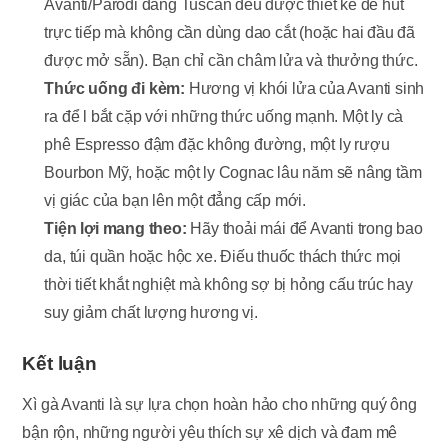
Avanti/Parodi dáng Tuscan đều được thiết kế để hút
trực tiếp mà không cần dùng dao cắt (hoặc hai đầu đã
được mở sẵn). Bạn chỉ cần châm lửa và thưởng thức.
Thức uống đi kèm:
Hương vị khói lửa của Avanti sinh
ra để l bắt cặp với những thức uống mạnh. Một ly cà
phê Espresso đậm đặc không đường, một ly rượu
Bourbon Mỹ, hoặc một ly Cognac lâu năm sẽ nâng tầm
vị giác của bạn lên một đẳng cấp mới.
Tiện lợi mang theo:
Hãy thoải mái để Avanti trong bao
da, túi quần hoặc hộc xe. Điếu thuốc thách thức mọi
thời tiết khắt nghiệt mà không sợ bị hỏng cấu trúc hay
suy giảm chất lượng hương vị.
Kết luận
Xì gà Avanti là sự lựa chọn hoàn hảo cho những quý ông
bận rộn, những người yêu thích sự xê dịch và đam mê