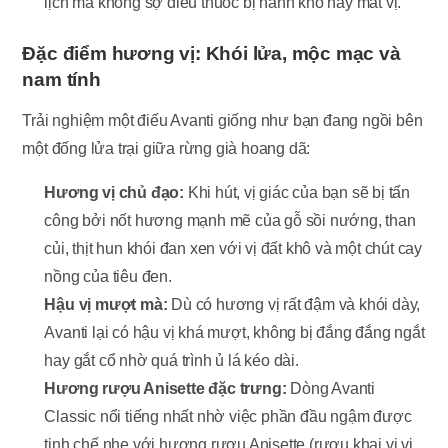
lịch mà không sợ điếu thuốc bị hanh khô hay mất vị.
Đặc điểm hương vị: Khói lửa, mộc mạc và
nam tính
Trải nghiệm một điếu Avanti giống như bạn đang ngồi bên
một đống lửa trại giữa rừng già hoang dã:
Hương vị chủ đạo:
Khi hút, vị giác của bạn sẽ bị tấn
công bởi nốt hương mạnh mẽ của gỗ sồi nướng, than
củi, thịt hun khói đan xen với vị đất khô và một chút cay
nồng của tiêu đen.
Hậu vị mượt mà:
Dù có hương vị rất đậm và khói dày,
Avanti lại có hậu vị khá mượt, không bị đắng đắng ngắt
hay gắt cổ nhờ quá trình ủ lá kéo dài.
Hương rượu Anisette đặc trưng:
Dòng Avanti
Classic nổi tiếng nhất nhờ việc phần đầu ngậm được
tinh chế nhẹ với hương rượu Anisette (rượu khai vị vị