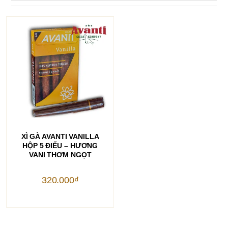
THÊM VÀO GIỎ HÀNG
XÌ GÀ AVANTI VANILLA
HỘP 5 ĐIẾU – HƯƠNG
VANI THƠM NGỌT
320.000
₫