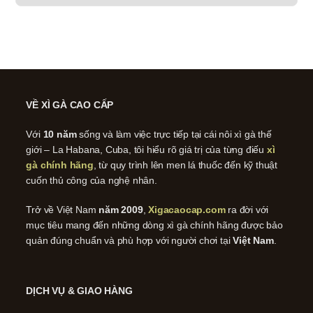
VỀ XÌ GÀ CAO CẤP
Với
10 năm
sống và làm việc trực tiếp tại cái nôi xì gà thế
giới – La Habana, Cuba, tôi hiểu rõ giá trị của từng điếu
xì
gà chính hãng
, từ quy trình lên men lá thuốc đến kỹ thuật
cuốn thủ công của nghệ nhân.
Trở về Việt Nam
năm 2009
,
Xigacaocap.com
ra đời với
mục tiêu mang đến những dòng xì gà chính hãng được bảo
quản đúng chuẩn và phù hợp với người chơi tại
Việt Nam
.
DỊCH VỤ & GIAO HÀNG