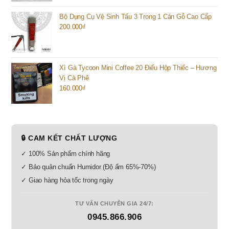
Bộ Dụng Cụ Vệ Sinh Tẩu 3 Trong 1 Cán Gỗ Cao Cấp
200.000
₫
Xì Gà Tycoon Mini Coffee 20 Điếu Hộp Thiếc – Hương
Vị Cà Phê
160.000
₫
🔒 CAM KẾT CHẤT LƯỢNG
✓ 100% Sản phẩm chính hãng
✓ Bảo quản chuẩn Humidor (Độ ẩm 65%-70%)
✓ Giao hàng hỏa tốc trong ngày
TƯ VẤN CHUYÊN GIA 24/7:
0945.866.906