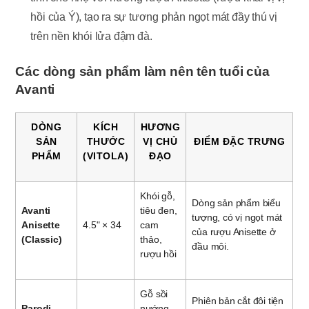
hồi của Ý), tạo ra sự tương phản ngọt mát đầy thú vị
trên nền khói lửa đậm đà.
Các dòng sản phẩm làm nên tên tuổi của
Avanti
DÒNG
KÍCH
HƯƠNG
SẢN
THƯỚC
VỊ CHỦ
ĐIỂM ĐẶC TRƯNG
PHẨM
(VITOLA)
ĐẠO
Khói gỗ,
Dòng sản phẩm biểu
Avanti
tiêu đen,
tượng, có vị ngọt mát
Anisette
4.5" × 34
cam
của rượu Anisette ở
(Classic)
thảo,
đầu môi.
rượu hồi
Gỗ sồi
Phiên bản cắt đôi tiện
Parodi
nướng,