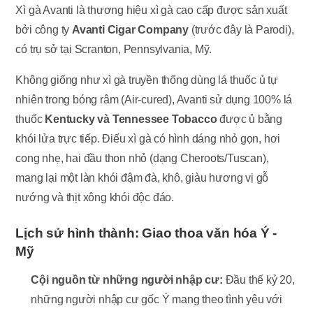
Xì gà Avanti là thương hiệu xì gà cao cấp được sản xuất
bởi công ty
Avanti Cigar Company
(trước đây là Parodi),
có trụ sở tại Scranton, Pennsylvania, Mỹ.
Không giống như xì gà truyền thống dùng lá thuốc ủ tự
nhiên trong bóng râm (Air-cured), Avanti sử dụng 100% lá
thuốc
Kentucky và Tennessee Tobacco
được ủ bằng
khói lửa trực tiếp. Điếu xì gà có hình dáng nhỏ gọn, hơi
cong nhẹ, hai đầu thon nhỏ (dạng Cheroots/Tuscan),
mang lại một làn khói đậm đà, khô, giàu hương vị gỗ
nướng và thịt xông khói độc đáo.
Lịch sử hình thành: Giao thoa văn hóa Ý -
Mỹ
Cội nguồn từ những người nhập cư:
Đầu thế kỷ 20,
những người nhập cư gốc Ý mang theo tình yêu với