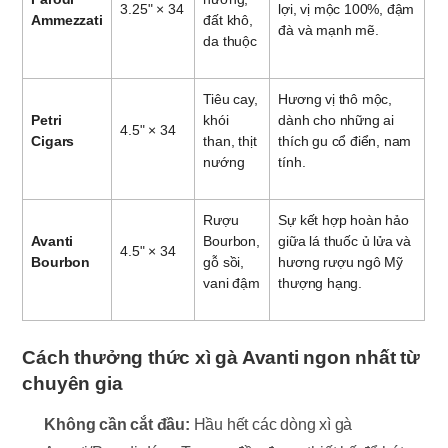
3.25" × 34
lợi, vị mộc 100%, đậm
Ammezzati
đất khô,
đà và mạnh mẽ.
da thuộc
Tiêu cay,
Hương vị thô mộc,
Petri
khói
dành cho những ai
4.5" × 34
Cigars
than, thịt
thích gu cổ điển, nam
nướng
tính.
Rượu
Sự kết hợp hoàn hảo
Avanti
Bourbon,
giữa lá thuốc ủ lửa và
4.5" × 34
Bourbon
gỗ sồi,
hương rượu ngô Mỹ
vani đậm
thượng hạng.
Cách thưởng thức xì gà Avanti ngon nhất từ
chuyên gia
Không cần cắt đầu:
Hầu hết các dòng xì gà