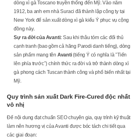
dòng xì gà Toscano truyền thống đến Mỹ. Vào năm
1912, ba anh em nhà Suraci đã thành lập công ty tại
New York để sản xuất dòng xì gà kiểu Ý phục vụ cộng
đồng này.
Sự ra đời của Avanti:
Sau khi thâu tóm các đối thủ
cạnh tranh (bao gồm cả hãng Parodi danh tiếng), dòng
sản phẩm mang tên
Avanti
(tiếng Ý có nghĩa là "Tiến
lên phía trước") chính thức ra đời và trở thành dòng xì
gà phong cách Tuscan thành công và phổ biến nhất tại
Mỹ.
Quy trình sản xuất Dark Fire-Cured độc nhất
vô nhị
Để nội dung đạt chuẩn SEO chuyên gia, quy trình kỹ thuật
làm nên hương vị của Avanti được bóc tách chi tiết qua
các giai đoạn: