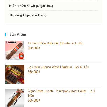
Kiến Thức Xì Gà (Cigar 101)
Thương Hiệu Nổi Tiếng
Sản Phẩm
Xì Gà Cohiba Rubicon Robusto Lẻ 1 Điếu
380.000
₫
La Gloria Cubana Wavell Maduro - Gói 4 Điếu
860.000
₫
Cigar Arturo Fuente Hemingway Best Seller – Lẻ 1
Điếu
360.000
₫