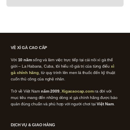
VỀ XÌ GÀ CAO CẤP
Với
10 năm
sống và làm việc trực tiếp tại cái nôi xì gà thế
giới – La Habana, Cuba, tôi hiểu rõ giá trị của từng điếu
xì
gà chính hãng
, từ quy trình lên men lá thuốc đến kỹ thuật
cuốn thủ công của nghệ nhân.
Trở về Việt Nam
năm 2009
,
Xigacaocap.com
ra đời với
mục tiêu mang đến những dòng xì gà chính hãng được bảo
quản đúng chuẩn và phù hợp với người chơi tại
Việt Nam
.
DỊCH VỤ & GIAO HÀNG