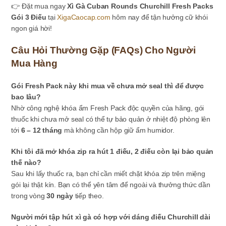
👉 Đặt mua ngay
Xì Gà Cuban Rounds Churchill Fresh Packs
Gói 3 Điếu
tại
XigaCaocap.com
hôm nay để tận hưởng cữ khói
ngon giá hời!
Câu Hỏi Thường Gặp (FAQs) Cho Người
Mua Hàng
Gói Fresh Pack này khi mua về chưa mở seal thì để được
bao lâu?
Nhờ công nghệ khóa ẩm Fresh Pack độc quyền của hãng, gói
thuốc khi chưa mở seal có thể tự bảo quản ở nhiệt độ phòng lên
tới
6 – 12 tháng
mà không cần hộp giữ ẩm humidor.
Khi tôi đã mở khóa zip ra hút 1 điếu, 2 điếu còn lại bảo quản
thế nào?
Sau khi lấy thuốc ra, bạn chỉ cần miết chặt khóa zip trên miệng
gói lại thật kín. Bạn có thể yên tâm để ngoài và thưởng thức dần
trong vòng
30 ngày
tiếp theo.
Người mới tập hút xì gà có hợp với dáng điếu Churchill dài