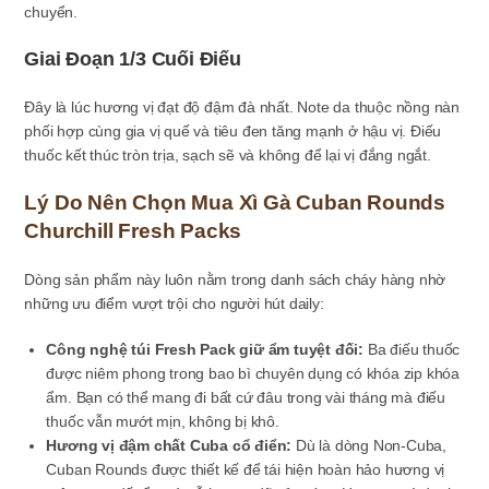
chuyển.
Giai Đoạn 1/3 Cuối Điếu
Đây là lúc hương vị đạt độ đậm đà nhất. Note da thuộc nồng nàn
phối hợp cùng gia vị quế và tiêu đen tăng mạnh ở hậu vị. Điếu
thuốc kết thúc tròn trịa, sạch sẽ và không để lại vị đắng ngắt.
Lý Do Nên Chọn Mua Xì Gà Cuban Rounds
Churchill Fresh Packs
Dòng sản phẩm này luôn nằm trong danh sách cháy hàng nhờ
những ưu điểm vượt trội cho người hút daily:
Công nghệ túi Fresh Pack giữ ẩm tuyệt đối:
Ba điếu thuốc
được niêm phong trong bao bì chuyên dụng có khóa zip khóa
ẩm. Bạn có thể mang đi bất cứ đâu trong vài tháng mà điếu
thuốc vẫn mướt mịn, không bị khô.
Hương vị đậm chất Cuba cổ điển:
Dù là dòng Non-Cuba,
Cuban Rounds được thiết kế để tái hiện hoàn hảo hương vị