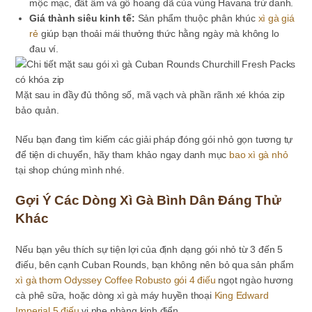
mộc mạc, đất ẩm và gỗ hoang dã của vùng Havana trứ danh.
Giá thành siêu kinh tế:
Sản phẩm thuộc phân khúc
xì gà giá
rẻ
giúp bạn thoải mái thưởng thức hằng ngày mà không lo
đau ví.
Mặt sau in đầy đủ thông số, mã vạch và phần rãnh xé khóa zip
bảo quản.
Nếu bạn đang tìm kiếm các giải pháp đóng gói nhỏ gọn tương tự
để tiện di chuyển, hãy tham khảo ngay danh mục
bao xì gà nhỏ
tại shop chúng mình nhé.
Gợi Ý Các Dòng Xì Gà Bình Dân Đáng Thử
Khác
Nếu bạn yêu thích sự tiện lợi của định dạng gói nhỏ từ 3 đến 5
điếu, bên cạnh Cuban Rounds, bạn không nên bỏ qua sản phẩm
xì gà thơm Odyssey Coffee Robusto gói 4 điếu
ngọt ngào hương
cà phê sữa, hoặc dòng xì gà máy huyền thoại
King Edward
Imperial 5 điếu
vị nhẹ nhàng kinh điển.