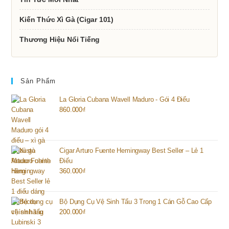
Kiến Thức Xì Gà (Cigar 101)
Thương Hiệu Nổi Tiếng
Sản Phẩm
La Gloria Cubana Wavell Maduro - Gói 4 Điếu
860.000
₫
Cigar Arturo Fuente Hemingway Best Seller – Lẻ 1
Điếu
360.000
₫
Bộ Dụng Cụ Vệ Sinh Tẩu 3 Trong 1 Cán Gỗ Cao Cấp
200.000
₫