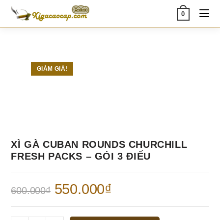
Skip
0
to
content
GIẢM GIÁ!
XÌ GÀ CUBAN ROUNDS CHURCHILL
FRESH PACKS – GÓI 3 ĐIẾU
Giá
550.000
₫
Giá
600.000
₫
gốc
hiện
là:
tại
600.000₫.
là:
550.000₫.