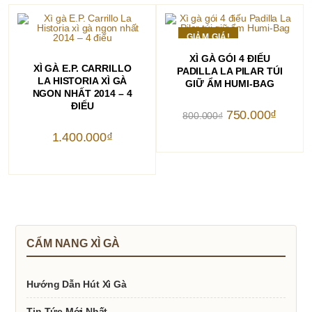
GIẢM GIÁ!
THÊM VÀO GIỎ HÀNG
XÌ GÀ GÓI 4 ĐIẾU
THÊM VÀO GIỎ HÀNG
XÌ GÀ E.P. CARRILLO
PADILLA LA PILAR TÚI
LA HISTORIA XÌ GÀ
GIỮ ẨM HUMI-BAG
NGON NHẤT 2014 – 4
ĐIẾU
Giá
Giá
750.000
₫
800.000
₫
gốc
hiện
là:
tại
1.400.000
₫
800.000₫.
là:
750.000
CẨM NANG XÌ GÀ
Hướng Dẫn Hút Xì Gà
Tin Tức Mới Nhất