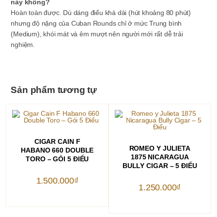
này không?
Hoàn toàn được. Dù dáng điếu khá dài (hút khoảng 80 phút)
nhưng độ nặng của Cuban Rounds chỉ ở mức Trung bình
(Medium), khói mát và êm mượt nên người mới rất dễ trải
nghiệm.
Sản phẩm tương tự
THÊM VÀO GIỎ HÀNG
CIGAR CAIN F
THÊM VÀO GIỎ HÀNG
ROMEO Y JULIETA
HABANO 660 DOUBLE
1875 NICARAGUA
TORO – GÓI 5 ĐIẾU
BULLY CIGAR – 5 ĐIẾU
1.500.000
₫
1.250.000
₫