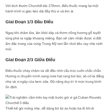
Với kích thước Churchill dài 178mm, điếu thuốc mang lại một
hành trình vị giác kéo dài đầy thú vị và êm ái.
Giai Đoạn 1/3 Đầu Điếu
Ngay khi châm lửa, làn khói dày và thơm nồng hương gỗ tuyết
tùng phả ra ngập khoang miệng. Bạn sẽ cảm nhận được vị đất
ẩm đặc trưng của vùng Trung Mỹ xen lẫn chút tiêu cay nhẹ nịnh
mũi.
Giai Đoạn 2/3 Giữa Điếu
Điếu thuốc cháy chậm và rất đều nhờ cấu trúc cuốn chắc chắn.
Hương vị chuyển mình sang note hạt rang bùi bùi, sô-cô-la đắng
nhẹ và vị ngậy của kem sữa. Độ nặng duy trì ở mức trung bình
ổn định.
Thiết kế gói mỏng nhẹ, dễ dàng bỏ túi áo hoặc ba lô khi di