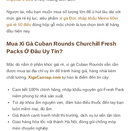
Ngược lại, nếu bạn muốn mua số lượng lớn để ủ hút lâu dài với
mức giá rẻ kỷ lục, siêu phẩm
xì gà Đức nhập khẩu Meine 60er
giá rẻ 50 điếu
đóng hộp gỗ mộc chính là lựa chọn kinh tế hàng
đầu hiện nay.
Mua Xì Gà Cuban Rounds Churchill Fresh
Packs Ở Đâu Uy Tín?
Mặc dù nằm ở phân khúc giá rẻ, xì gà Cuban Rounds vẫn cần
được mua tại địa chỉ uy tín để tránh hàng giả, hàng nhái kém
chất lượng.
XigaCaocap.com
tự hào là điểm đến tin cậy:
Cam kết 100% chính hãng, nhập khẩu nguyên gói Fresh Pack
niêm phong từ nhà sản xuất.
Túi zip khóa ẩm nguyên vẹn, đảm bảo điếu thuốc đến tay bạn
luôn mềm mại, đủ ẩm.
Giá thành cạnh tranh nhất thị trường, dịch vụ tư vấn tận tâm.
Giao hàng hỏa tốc nội thành Hà Nội, đóng gói chống móp
méo chuyên nghiệp.