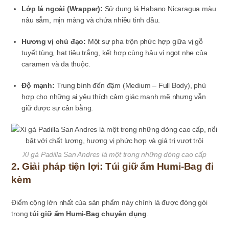
Lớp lá ngoài (Wrapper):
Sử dụng lá Habano Nicaragua màu
nâu sẫm, mịn màng và chứa nhiều tinh dầu.
Hương vị chủ đạo:
Một sự pha trộn phức hợp giữa vị gỗ
tuyết tùng, hạt tiêu trắng, kết hợp cùng hậu vị ngọt nhẹ của
caramen và da thuộc.
Độ mạnh:
Trung bình đến đậm (Medium – Full Body), phù
hợp cho những ai yêu thích cảm giác mạnh mẽ nhưng vẫn
giữ được sự cân bằng.
Xì gà Padilla San Andres là một trong những dòng cao cấp
2. Giải pháp tiện lợi: Túi giữ ẩm Humi-Bag đi
kèm
Điểm cộng lớn nhất của sản phẩm này chính là được đóng gói
trong
túi giữ ẩm Humi-Bag chuyên dụng
.