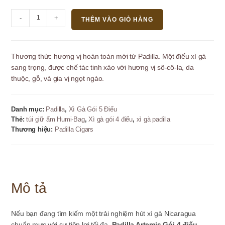
800.000₫.
Xì
-
+
THÊM VÀO GIỎ HÀNG
Gà
Padilla
Artemis
Thương thức hương vị hoàn toàn mới từ Padilla. Một điếu xì gà
Gói
sang trọng, được chế tác tinh xảo với hương vị sô-cô-la, da
4
thuộc, gỗ, và gia vị ngọt ngào.
Điếu
–
Túi
Danh mục:
Padilla
,
Xì Gà Gói 5 Điếu
Giữ
Thẻ:
túi giữ ẩm Humi-Bag
,
Xì gà gói 4 điếu
,
xì gà padilla
Ẩm
Thương hiệu:
Padilla Cigars
Humi-
Bag
số
lượng
Mô tả
Nếu bạn đang tìm kiếm một trải nghiệm hút xì gà Nicaragua
chuẩn mực với sự tiện lợi tối đa,
Padilla Artemis Gói 4 điếu