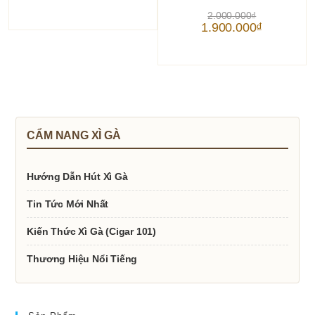
Giá
2.000.000
₫
gốc
Giá
1.900.000
₫
là:
hiện
2.000.000₫.
tại
là:
1.900.000₫.
CẨM NANG XÌ GÀ
Hướng Dẫn Hút Xì Gà
Tin Tức Mới Nhất
Kiến Thức Xì Gà (Cigar 101)
Thương Hiệu Nổi Tiếng