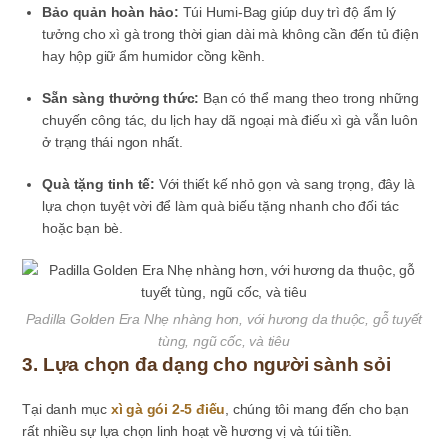
Bảo quản hoàn hảo:
Túi Humi-Bag giúp duy trì độ ẩm lý
tưởng cho xì gà trong thời gian dài mà không cần đến tủ điện
hay hộp giữ ẩm humidor cồng kềnh.
Sẵn sàng thưởng thức:
Bạn có thể mang theo trong những
chuyến công tác, du lịch hay dã ngoại mà điếu xì gà vẫn luôn
ở trạng thái ngon nhất.
Quà tặng tinh tế:
Với thiết kế nhỏ gọn và sang trọng, đây là
lựa chọn tuyệt vời để làm quà biếu tặng nhanh cho đối tác
hoặc bạn bè.
Padilla Golden Era Nhẹ nhàng hơn, với hương da thuộc, gỗ tuyết
tùng, ngũ cốc, và tiêu
3. Lựa chọn đa dạng cho người sành sỏi
Tại danh mục
xì gà gói 2-5 điếu
, chúng tôi mang đến cho bạn
rất nhiều sự lựa chọn linh hoạt về hương vị và túi tiền.