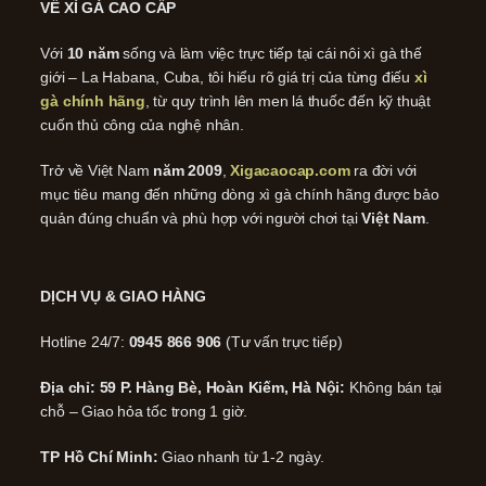
VỀ XÌ GÀ CAO CẤP
Với
10 năm
sống và làm việc trực tiếp tại cái nôi xì gà thế
giới – La Habana, Cuba, tôi hiểu rõ giá trị của từng điếu
xì
gà chính hãng
, từ quy trình lên men lá thuốc đến kỹ thuật
cuốn thủ công của nghệ nhân.
Trở về Việt Nam
năm 2009
,
Xigacaocap.com
ra đời với
mục tiêu mang đến những dòng xì gà chính hãng được bảo
quản đúng chuẩn và phù hợp với người chơi tại
Việt Nam
.
DỊCH VỤ & GIAO HÀNG
Hotline 24/7:
0945 866 906
(Tư vấn trực tiếp)
Địa chỉ: 59 P. Hàng Bè, Hoàn Kiếm, Hà Nội:
Không bán tại
chỗ – Giao hỏa tốc trong 1 giờ.
TP Hồ Chí Minh:
Giao nhanh từ 1-2 ngày.