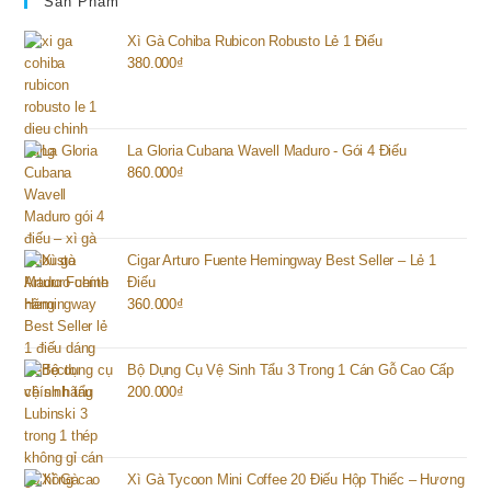
Sản Phẩm
Xì Gà Cohiba Rubicon Robusto Lẻ 1 Điếu
380.000
₫
La Gloria Cubana Wavell Maduro - Gói 4 Điếu
860.000
₫
Cigar Arturo Fuente Hemingway Best Seller – Lẻ 1
Điếu
360.000
₫
Bộ Dụng Cụ Vệ Sinh Tẩu 3 Trong 1 Cán Gỗ Cao Cấp
200.000
₫
Xì Gà Tycoon Mini Coffee 20 Điếu Hộp Thiếc – Hương