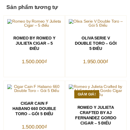
Sản phẩm tương tự
THÊM VÀO GIỎ HÀNG
THÊM VÀO GIỎ HÀNG
ROMEO BY ROMEO Y
OLIVA SERIE V
JULIETA CIGAR – 5
DOUBLE TORO – GÓI
ĐIẾU
5 ĐIẾU
1.500.000
₫
1.950.000
₫
GIẢM GIÁ!
THÊM VÀO GIỎ HÀNG
CIGAR CAIN F
THÊM VÀO GIỎ HÀNG
ROMEO Y JULIETA
HABANO 660 DOUBLE
CRAFTED BY AJ
TORO – GÓI 5 ĐIẾU
FERNANDEZ GORDO
CIGAR – 5 ĐIẾU
1.500.000
₫