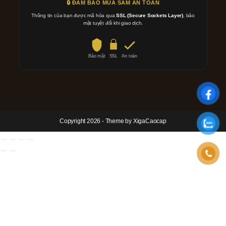
🔒 ĐẢM BẢO MUA SẮM AN TOÀN
Thông tin của bạn được mã hóa qua
SSL (Secure Sockets Layer)
, bảo
mật tuyệt đối khi giao dịch.
Bảo mật
SSL
An toàn
Copyright 2026 - Theme by XigaCaocap