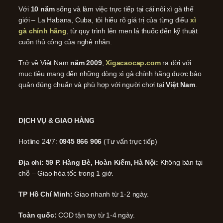
Với
10 năm
sống và làm việc trực tiếp tại cái nôi xì gà thế
giới – La Habana, Cuba, tôi hiểu rõ giá trị của từng điếu
xì
gà chính hãng
, từ quy trình lên men lá thuốc đến kỹ thuật
cuốn thủ công của nghệ nhân.
Trở về Việt Nam
năm 2009
,
Xigacaocap.com
ra đời với
mục tiêu mang đến những dòng xì gà chính hãng được bảo
quản đúng chuẩn và phù hợp với người chơi tại
Việt Nam
.
DỊCH VỤ & GIAO HÀNG
Hotline 24/7:
0945 866 906
(Tư vấn trực tiếp)
Địa chỉ: 59 P. Hàng Bè, Hoàn Kiếm, Hà Nội:
Không bán tại
chỗ – Giao hỏa tốc trong 1 giờ.
TP Hồ Chí Minh:
Giao nhanh từ 1-2 ngày.
Toàn quốc:
COD tận tay từ 1-4 ngày.