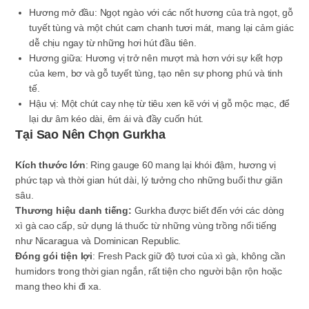
Hương mở đầu
: Ngọt ngào với các nốt hương của trà ngọt, gỗ
tuyết tùng và một chút cam chanh tươi mát, mang lại cảm giác
dễ chịu ngay từ những hơi hút đầu tiên.
Hương giữa
: Hương vị trở nên mượt mà hơn với sự kết hợp
của kem, bơ và gỗ tuyết tùng, tạo nên sự phong phú và tinh
tế.
Hậu vị
: Một chút cay nhẹ từ tiêu xen kẽ với vị gỗ mộc mạc, để
lại dư âm kéo dài, êm ái và đầy cuốn hút.
Tại Sao Nên Chọn Gurkha
Kích thước lớn
: Ring gauge 60 mang lại khói đậm, hương vị
phức tạp và thời gian hút dài, lý tưởng cho những buổi thư giãn
sâu.
Thương hiệu danh tiếng:
Gurkha được biết đến với các dòng
xì gà cao cấp, sử dụng lá thuốc từ những vùng trồng nổi tiếng
như Nicaragua và Dominican Republic.
Đóng gói tiện lợi
: Fresh Pack giữ độ tươi của xì gà, không cần
humidors trong thời gian ngắn, rất tiện cho người bận rộn hoặc
mang theo khi đi xa.