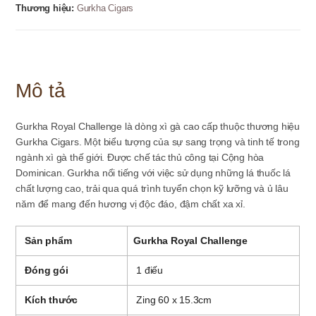
Cigar
Thương hiệu:
Gurkha Cigars
số
lượng
Mô tả
Gurkha Royal Challenge là dòng xì gà cao cấp thuộc thương hiệu
Gurkha Cigars. Một biểu tượng của sự sang trọng và tinh tế trong
ngành xì gà thế giới. Được chế tác thủ công tại Cộng hòa
Dominican. Gurkha nổi tiếng với việc sử dụng những lá thuốc lá
chất lượng cao, trải qua quá trình tuyển chọn kỹ lưỡng và ủ lâu
năm để mang đến hương vị độc đáo, đậm chất xa xỉ.
Sản phẩm
Gurkha Royal Challenge
Đóng gói
1 điếu
Kích thước
Zing 60 x 15.3cm