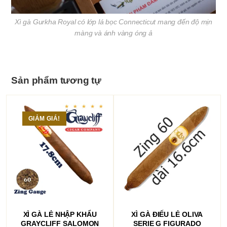
Xì gà Gurkha Royal có lớp lá bọc Connecticut mang đến độ mịn
màng và ánh vàng óng ả
Sản phẩm tương tự
GIẢM GIÁ!
THÊM VÀO GIỎ HÀNG
THÊM VÀO GIỎ HÀNG
XÌ GÀ LẺ NHẬP KHẨU
XÌ GÀ ĐIẾU LẺ OLIVA
GRAYCLIFF SALOMON
SERIE G FIGURADO