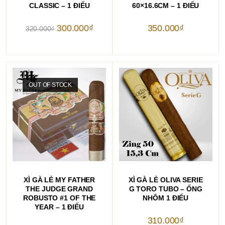
CLASSIC – 1 ĐIẾU
60×16.6CM – 1 ĐIẾU
Giá
Giá
300.000
₫
350.000
₫
320.000
₫
gốc
hiện
là:
tại
320.000₫.
là:
300.000₫.
OUT OF STOCK
ĐỌC TIẾP
THÊM VÀO GIỎ HÀNG
XÌ GÀ LẺ MY FATHER
XÌ GÀ LẺ OLIVA SERIE
THE JUDGE GRAND
G TORO TUBO – ỐNG
ROBUSTO #1 OF THE
NHÔM 1 ĐIẾU
YEAR – 1 ĐIẾU
310.000
₫