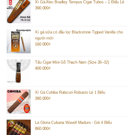
Xì Gà Alec Bradley Tempus Cigar Tubos – 1 Điếu Lẻ
390.000
₫
Xì gà sữa có đầu lọc Blackstone Tipped Vanilla cho
người mới
160.000
₫
Tẩu Cigar Mini Gỗ Thạch Nam (Size 26–32)
400.000
₫
Xì Gà Cohiba Rubicon Robusto Lẻ 1 Điếu
380.000
₫
La Gloria Cubana Wavell Maduro - Gói 4 Điếu
860.000
₫