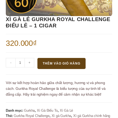
XÌ GÀ LẺ GURKHA ROYAL CHALLENGE
ĐIẾU LẺ – 1 CIGAR
320.000
₫
Xì
-
+
THÊM VÀO GIỎ HÀNG
gà
Lẻ
Gurkha
Với sự kết hợp hoàn hảo giữa chất lượng, hương vị và phong
Royal
cách. Gurkha Royal Challenge là biểu tượng của sự tinh tế và
Challenge
đẳng cấp. Hãy trải nghiệm ngay để cảm nhận sự khác biệt!
điếu
lẻ
-
Danh mục:
Gurkha
,
Xì Gà Điếu To
,
Xì Gà Lẻ
1
Thẻ:
Gurkha Royal Challenge
,
Xì gà Gurkha
,
Xì gà Gurkha chính hãng