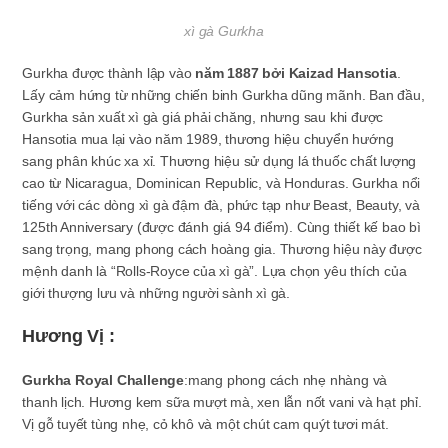
xì gà Gurkha
Gurkha được thành lập vào
năm 1887 bởi Kaizad Hansotia
.
Lấy cảm hứng từ những chiến binh Gurkha dũng mãnh. Ban đầu,
Gurkha sản xuất xì gà giá phải chăng, nhưng sau khi được
Hansotia mua lại vào năm 1989, thương hiệu chuyển hướng
sang phân khúc xa xỉ. Thương hiệu sử dụng lá thuốc chất lượng
cao từ Nicaragua, Dominican Republic, và Honduras. Gurkha nổi
tiếng với các dòng xì gà đậm đà, phức tạp như Beast, Beauty, và
125th Anniversary (được đánh giá 94 điểm). Cùng thiết kế bao bì
sang trọng, mang phong cách hoàng gia. Thương hiệu này được
mệnh danh là “Rolls-Royce của xì gà”. Lựa chọn yêu thích của
giới thượng lưu và những người sành xì gà.
Hương Vị :
Gurkha Royal Challenge
:mang phong cách nhẹ nhàng và
thanh lịch. Hương kem sữa mượt mà, xen lẫn nốt vani và hạt phỉ.
Vị gỗ tuyết tùng nhẹ, cỏ khô và một chút cam quýt tươi mát.