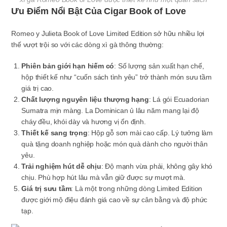
Ưu Điểm Nổi Bật Của Cigar Book of Love
Romeo y Julieta Book of Love Limited Edition sở hữu nhiều lợi
thế vượt trội so với các dòng xì gà thông thường:
Phiên bản giới hạn hiếm có
: Số lượng sản xuất hạn chế,
hộp thiết kế như “cuốn sách tình yêu” trở thành món sưu tầm
giá trị cao.
Chất lượng nguyên liệu thượng hạng
: Lá gói Ecuadorian
Sumatra mịn màng. La Dominican ủ lâu năm mang lại độ
cháy đều, khói dày và hương vị ổn định.
Thiết kế sang trọng
: Hộp gỗ sơn mài cao cấp. Lý tưởng làm
quà tặng doanh nghiệp hoặc món quà dành cho người thân
yêu.
Trải nghiệm hút dễ chịu
: Độ mạnh vừa phải, không gây khó
chịu. Phù hợp hút lâu mà vẫn giữ được sự mượt mà.
Giá trị sưu tầm
: Là một trong những dòng Limited Edition
được giới mộ điệu đánh giá cao về sự cân bằng và độ phức
tạp.