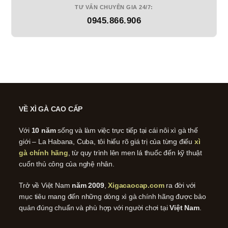
TƯ VẤN CHUYÊN GIA 24/7:
0945.866.906
VỀ XÌ GÀ CAO CẤP
Với
10 năm
sống và làm việc trực tiếp tại cái nôi xì gà thế
giới – La Habana, Cuba, tôi hiểu rõ giá trị của từng điếu
xì
gà chính hãng
, từ quy trình lên men lá thuốc đến kỹ thuật
cuốn thủ công của nghệ nhân.
Trở về Việt Nam
năm 2009
,
Xigacaocap.com
ra đời với
mục tiêu mang đến những dòng xì gà chính hãng được bảo
quản đúng chuẩn và phù hợp với người chơi tại
Việt Nam
.