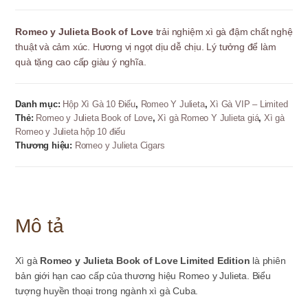
Romeo
y
Romeo y Julieta Book of Love
trải nghiệm xì gà đậm chất nghệ
Julieta
thuật và cảm xúc. Hương vị ngọt dịu dễ chịu. Lý tưởng để làm
Book
quà tặng cao cấp giàu ý nghĩa.
of
Love
Limited
Danh mục:
Hộp Xì Gà 10 Điếu
,
Romeo Y Julieta
,
Xì Gà VIP – Limited
Edition
Thẻ:
Romeo y Julieta Book of Love
,
Xì gà Romeo Y Julieta giá
,
Xì gà
-10
Romeo y Julieta hộp 10 điếu
điếu
Thương hiệu:
Romeo y Julieta Cigars
số
lượng
Mô tả
Xì gà
Romeo y Julieta Book of Love Limited Edition
là phiên
bản giới hạn cao cấp của thương hiệu Romeo y Julieta. Biểu
tượng huyền thoại trong ngành xì gà Cuba.