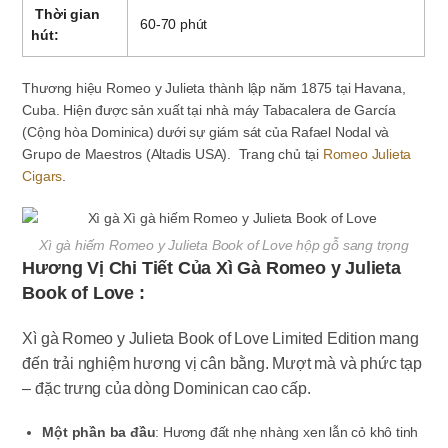
Thời gian
60-70 phút
hút:
Thương hiệu Romeo y Julieta thành lập năm 1875 tại Havana,
Cuba. Hiện được sản xuất tại nhà máy Tabacalera de García
(Cộng hòa Dominica) dưới sự giám sát của Rafael Nodal và
Grupo de Maestros (Altadis USA). Trang chủ tại
Romeo Julieta
Cigars
.
Xì gà hiếm Romeo y Julieta Book of Love hộp gỗ sang trọng
Hương Vị Chi Tiết Của Xì Gà Romeo y Julieta
Book of Love :
Xì gà Romeo y Julieta Book of Love Limited Edition mang
đến trải nghiệm hương vị cân bằng. Mượt mà và phức tạp
– đặc trưng của dòng Dominican cao cấp.
Một phần ba đầu
: Hương đất nhẹ nhàng xen lẫn cỏ khô tinh