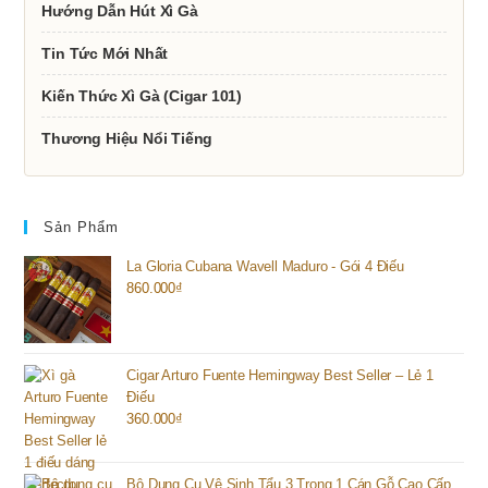
Hướng Dẫn Hút Xì Gà
Tin Tức Mới Nhất
Kiến Thức Xì Gà (Cigar 101)
Thương Hiệu Nổi Tiếng
Sản Phẩm
La Gloria Cubana Wavell Maduro - Gói 4 Điếu
860.000
₫
Cigar Arturo Fuente Hemingway Best Seller – Lẻ 1
Điếu
360.000
₫
Bộ Dụng Cụ Vệ Sinh Tẩu 3 Trong 1 Cán Gỗ Cao Cấp