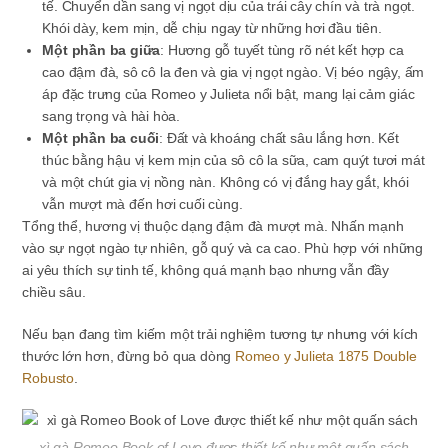
tế. Chuyển dần sang vị ngọt dịu của trái cây chín và trà ngọt.
Khói dày, kem mịn, dễ chịu ngay từ những hơi đầu tiên.
Một phần ba giữa
: Hương gỗ tuyết tùng rõ nét kết hợp ca
cao đậm đà, sô cô la đen và gia vị ngọt ngào. Vị béo ngậy, ấm
áp đặc trưng của Romeo y Julieta nổi bật, mang lại cảm giác
sang trọng và hài hòa.
Một phần ba cuối
: Đất và khoáng chất sâu lắng hơn. Kết
thúc bằng hậu vị kem mịn của sô cô la sữa, cam quýt tươi mát
và một chút gia vị nồng nàn. Không có vị đắng hay gắt, khói
vẫn mượt mà đến hơi cuối cùng.
Tổng thể, hương vị thuộc dạng đậm đà mượt mà. Nhấn mạnh
vào sự ngọt ngào tự nhiên, gỗ quý và ca cao. Phù hợp với những
ai yêu thích sự tinh tế, không quá mạnh bạo nhưng vẫn đầy
chiều sâu.
Nếu bạn đang tìm kiếm một trải nghiệm tương tự nhưng với kích
thước lớn hơn, đừng bỏ qua dòng
Romeo y Julieta 1875 Double
Robusto
.
xì gà Romeo Book of Love được thiết kế như một quấn sách