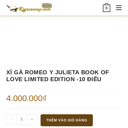
Skip
0
to
content
XÌ GÀ ROMEO Y JULIETA BOOK OF
LOVE LIMITED EDITION -10 ĐIẾU
4.000.000
₫
Xì
-
+
THÊM VÀO GIỎ HÀNG
gà