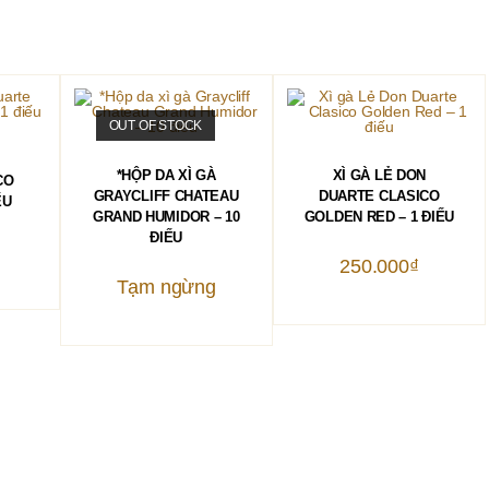
OUT OF STOCK
HÀNG
ĐỌC TIẾP
THÊM VÀO GIỎ HÀNG
*HỘP DA XÌ GÀ
XÌ GÀ LẺ DON
CO
GRAYCLIFF CHATEAU
DUARTE CLASICO
ẾU
GRAND HUMIDOR – 10
GOLDEN RED – 1 ĐIẾU
ĐIẾU
250.000
₫
Tạm ngừng