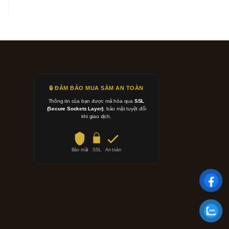
🔒 ĐẢM BẢO MUA SẮM AN TOÀN
Thông tin của bạn được mã hóa qua
SSL
(Secure Sockets Layer)
, bảo mật tuyệt đối
khi giao dịch.
Bảo mật
SSL
An toàn