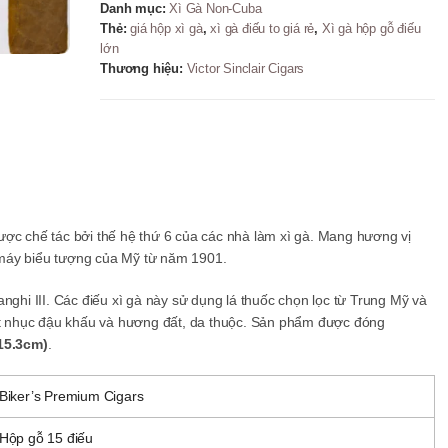
Danh mục:
Xì Gà Non-Cuba
Thẻ:
giá hộp xì gà
,
xì gà điếu to giá rẻ
,
Xì gà hộp gỗ điếu
lớn
Thương hiệu:
Victor Sinclair Cigars
ược chế tác bởi thế hệ thứ 6 của các nhà làm xì gà. Mang hương vị
 máy biểu tượng của Mỹ từ năm 1901.
nghi III. Các điếu xì gà này sử dụng lá thuốc chọn lọc từ Trung Mỹ và
 nhục đậu khấu và hương đất, da thuộc.
Sản phẩm được đóng
 15.3cm)
.
Biker’s Premium Cigars
Hộp gỗ 15 điếu