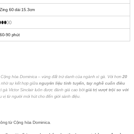
Zing 60 dài 15.3cm
⬮⬮⬮⬯⬯
60-90 phút
, Cộng hòa Dominica – vùng đất trứ danh của ngành xì gà. Với hơn
20
g nhờ sự kết hợp giữa
nguyên liệu tinh tuyển, tay nghề cuốn điêu
ì gà Victor Sinclair luôn được đánh giá cao bởi
giá trị vượt trội so với
 vị từ người mới hút cho đến giới sành điệu.
ông từ Cộng hòa Dominica.