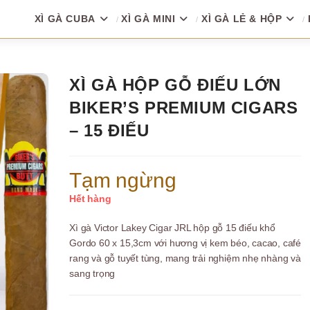
XÌ GÀ CUBA
XÌ GÀ MINI
XÌ GÀ LẺ & HỘP
XÌ GÀ HỘP GỖ ĐIẾU LỚN
BIKER’S PREMIUM CIGARS
– 15 ĐIẾU
Tạm ngừng
Hết hàng
Xì gà Victor Lakey Cigar JRL hộp gỗ 15 điếu khổ
Gordo 60 x 15,3cm với hương vị kem béo, cacao, café
rang và gỗ tuyết tùng, mang trải nghiệm nhẹ nhàng và
sang trọng