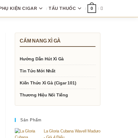
PHỤ KIỆN CIGAR
TẨU THUỐC
TOGGLE
0
WEBSITE
CẨM NANG XÌ GÀ
SEARCH
Hướng Dẫn Hút Xì Gà
Tin Tức Mới Nhất
Kiến Thức Xì Gà (Cigar 101)
Thương Hiệu Nổi Tiếng
Sản Phẩm
La Gloria Cubana Wavell Maduro
- Gói 4 Điếu