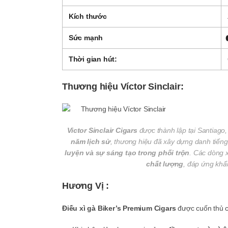
Kích thước
Sức mạnh
Thời gian hút:
Thương hiệu Víctor Sinclair:
Victor Sinclair Cigars
được thành lập tại Santiago
năm lịch sử
, thương hiệu đã xây dựng danh tiến
luyện và sự sáng tạo trong phối trộn
. Các dòng x
chất lượng
, đáp ứng khẩu
Hương Vị :
Điếu xì gà Biker’s Premium Cigars
được cuốn thủ c