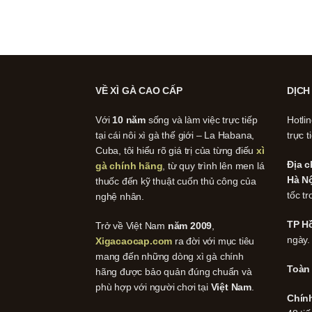
VỀ XÌ GÀ CAO CẤP
DỊCH
Với
10 năm
sống và làm việc trực tiếp
Hotli
tại cái nôi xì gà thế giới – La Habana,
trực t
Cuba, tôi hiểu rõ giá trị của từng điếu
xì
Địa c
gà chính hãng
, từ quy trình lên men lá
Hà Nộ
thuốc đến kỹ thuật cuốn thủ công của
tốc tr
nghệ nhân.
TP Hồ
Trở về Việt Nam
năm 2009
,
ngày.
Xigacaocap.com
ra đời với mục tiêu
mang đến những dòng xì gà chính
Toàn
hãng được bảo quản đúng chuẩn và
phù hợp với người chơi tại
Việt Nam
.
Chín