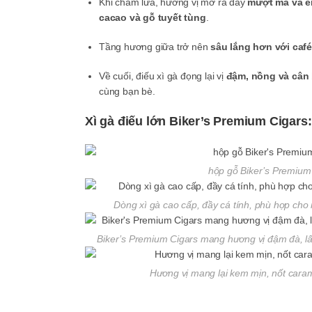
Khi châm lửa, hương vị mở ra đầy
mượt mà và ê
cacao và gỗ tuyết tùng
.
Tầng hương giữa trở nên
sâu lắng hơn với café
Về cuối, điếu xì gà đọng lại vị
đậm, nồng và cân
cùng bạn bè.
Xì gà điếu lớn Biker’s Premium Cigars:
hộp gỗ Biker’s Premium 
Dòng xì gà cao cấp, đầy cá tính, phù hợp cho 
Biker’s Premium Cigars mang hương vị đậm đà, l
Hương vị mang lại kem mịn, nốt cara