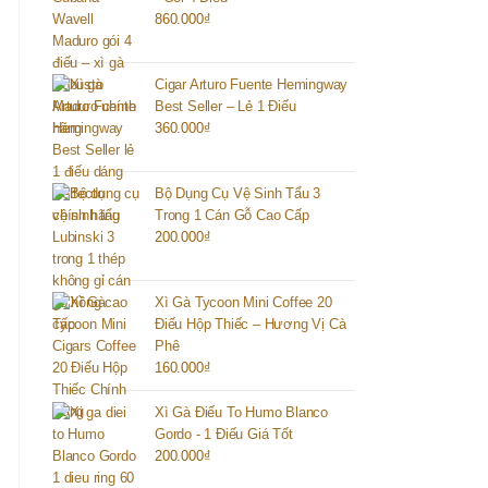
860.000
₫
Cigar Arturo Fuente Hemingway
Best Seller – Lẻ 1 Điếu
360.000
₫
Bộ Dụng Cụ Vệ Sinh Tẩu 3
Trong 1 Cán Gỗ Cao Cấp
200.000
₫
Xì Gà Tycoon Mini Coffee 20
Điếu Hộp Thiếc – Hương Vị Cà
Phê
160.000
₫
Xì Gà Điếu To Humo Blanco
Gordo - 1 Điếu Giá Tốt
200.000
₫