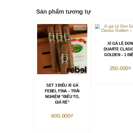
Sản phẩm tương tự
THÊM VÀO GIỎ 
XÌ GÀ LẺ DON
DUARTE CLASI
GOLDEN – 1 ĐI
250.000
₫
THÊM VÀO GIỎ HÀNG
SET 3 ĐIẾU XÌ GÀ
FEBEL FINA – TRẢI
NGHIỆM “ĐIẾU TO,
GIÁ RẺ”
600.000
₫