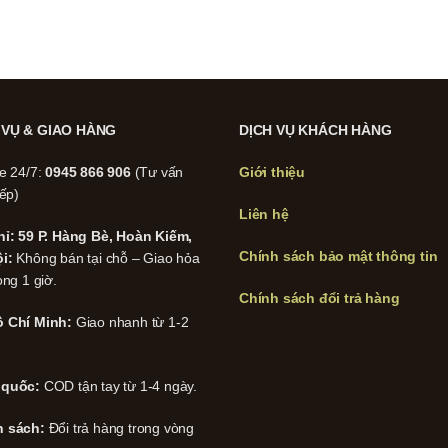
 VỤ & GIAO HÀNG
DỊCH VỤ KHÁCH HÀNG
ne 24/7:
0945 866 906
(Tư vấn
Giới thiệu
iếp)
Liên hệ
hỉ: 59 P. Hàng Bè, Hoàn Kiếm,
Chính sách bảo mật thông tin
i:
Không bán tại chỗ – Giao hỏa
ong 1 giờ.
Chính sách đổi trả hàng
 Chí Minh:
Giao nhanh từ 1-2
 quốc:
COD tận tay từ 1-4 ngày.
h sách:
Đổi trả hàng trong vòng