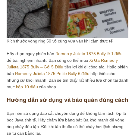
Kích thước vòng ring 50 vô cùng vừa vặn khi cầm thực tế.
Hãy chọn ngay phiên bản
Romeo y Julieta 1875 Bully lẻ 1 điếu
để trải nghiệm nhanh. Bạn cũng có thể mua
Xì Gà Romeo y
Julieta 1875 Bully – Gói 5 Điếu
tiện lợi khi đi công tác. Hoặc phiên
bản
Romeo y Julieta 1875 Petite Bully 6 điếu
hộp thiếc cho
những cữ khói nhanh. Bạn sẽ tìm thấy rất nhiều lựa chọn tại danh
mục
hộp 10 điếu
của shop.
Hướng dẫn sử dụng và bảo quản đúng cách
Bạn nên sử dụng dao cắt chuyên dụng để không làm rách lớp lá
bọc Java tinh tế. Hãy châm lửa bằng bật lửa khò mạnh để vòng
ring cháy đều tặn. Đôi khi tàn thuốc có thể cháy hơi lệch nhưng
sẽ tự cân bằng lại.