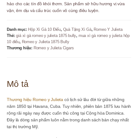
hảo cho các tín đồ khói thơm. Sản phẩm sở hữu hương vị vừa
1875
vặn, êm dịu và cấu trúc cuốn vô cùng điêu luyện.
Bully
–
Hộp
Danh mục:
Hộp Xì Gà 10 Điếu
,
Quà Tặng Xì Gà
,
Romeo Y Julieta
10
Thẻ:
giá xì gà romeo y julieta 1875 bully
,
mua xì gà romeo y julieta hộp
Điếu
10 điếu
,
Romeo y Julieta 1875 Bully
số
Thương hiệu:
Romeo y Julieta Cigars
lượng
Mô tả
Thương hiệu Romeo y Julieta
có lịch sử lâu đời từ giữa những
năm 1850 tại Havana, Cuba. Tuy nhiên, phiên bản 1875 lưu hành
rộng rãi ngày nay được cuốn thủ công tại Cộng hòa Dominica.
Đây là dòng sản phẩm luôn nằm trong danh sách bán chạy nhất
tại thị trường Mỹ.