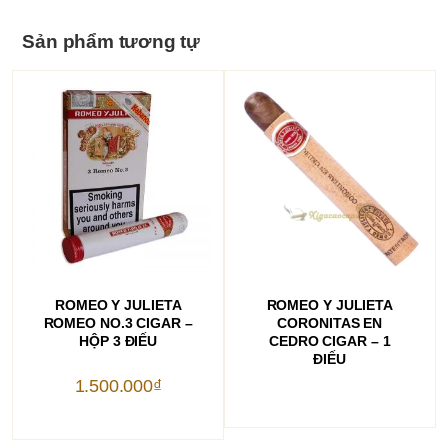
Sản phẩm tương tự
THÊM VÀO GIỎ HÀNG
ĐỌC TIẾP
ROMEO Y JULIETA
ROMEO Y JULIETA
ROMEO NO.3 CIGAR –
CORONITAS EN
HỘP 3 ĐIẾU
CEDRO CIGAR – 1
ĐIẾU
1.500.000
₫