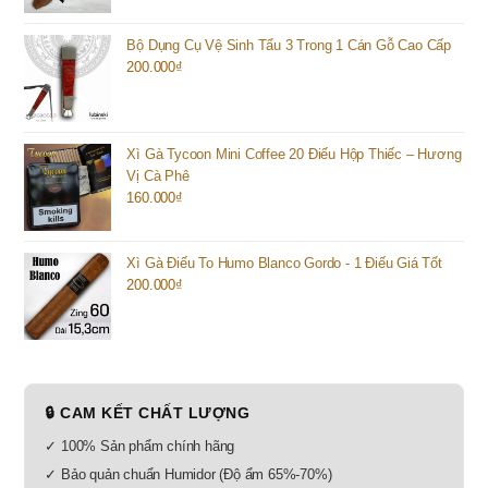
Bộ Dụng Cụ Vệ Sinh Tẩu 3 Trong 1 Cán Gỗ Cao Cấp
200.000
₫
Xì Gà Tycoon Mini Coffee 20 Điếu Hộp Thiếc – Hương
Vị Cà Phê
160.000
₫
Xì Gà Điếu To Humo Blanco Gordo - 1 Điếu Giá Tốt
200.000
₫
🔒 CAM KẾT CHẤT LƯỢNG
✓ 100% Sản phẩm chính hãng
✓ Bảo quản chuẩn Humidor (Độ ẩm 65%-70%)