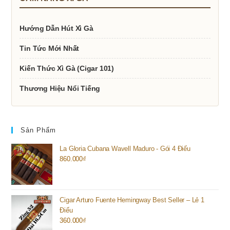
Hướng Dẫn Hút Xì Gà
Tin Tức Mới Nhất
Kiến Thức Xì Gà (Cigar 101)
Thương Hiệu Nổi Tiếng
Sản Phẩm
La Gloria Cubana Wavell Maduro - Gói 4 Điếu
860.000
₫
Cigar Arturo Fuente Hemingway Best Seller – Lẻ 1
Điếu
360.000
₫