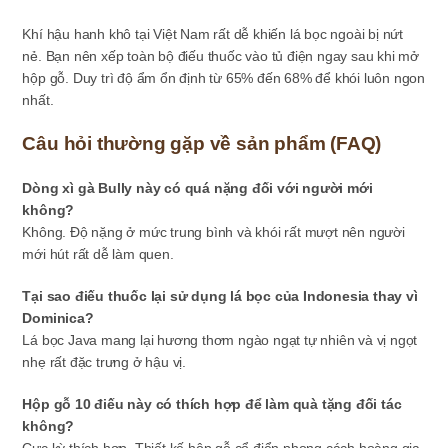
Khí hậu hanh khô tại Việt Nam rất dễ khiến lá bọc ngoài bị nứt
nẻ. Bạn nên xếp toàn bộ điếu thuốc vào tủ điện ngay sau khi mở
hộp gỗ. Duy trì độ ẩm ổn định từ 65% đến 68% để khói luôn ngon
nhất.
Câu hỏi thường gặp về sản phẩm (FAQ)
Dòng xì gà Bully này có quá nặng đối với người mới
không?
Không. Độ nặng ở mức trung bình và khói rất mượt nên người
mới hút rất dễ làm quen.
Tại sao điếu thuốc lại sử dụng lá bọc của Indonesia thay vì
Dominica?
Lá bọc Java mang lại hương thơm ngào ngạt tự nhiên và vị ngọt
nhẹ rất đặc trưng ở hậu vị.
Hộp gỗ 10 điếu này có thích hợp để làm quà tặng đối tác
không?
Cực kỳ thích hợp. Thiết kế hộp gỗ cổ điển phong cách hoàng gia