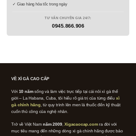
✓ Giao hàng hỏa tốc trong ngày
TƯ VẤN CHUYÊN GIA 24/7:
0945.866.906
VỀ XÌ GÀ CAO CẤP
Với
10 năm
sống và làm việc trực tiếp tại cái nôi xì gà thế
giới – La Habana, Cuba, tôi hiểu rõ giá trị của từng điếu
xì
gà chính hãng
, từ quy trình lên men lá thuốc đến kỹ thuật
cuốn thủ công của nghệ nhân.
Trở về Việt Nam
năm 2009
,
Xigacaocap.com
ra đời với
mục tiêu mang đến những dòng xì gà chính hãng được bảo