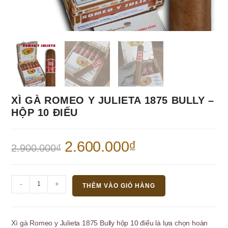
XÌ GÀ ROMEO Y JULIETA 1875 BULLY –
HỘP 10 ĐIẾU
Giá
2.600.000
₫
Giá
2.900.000
₫
gốc
hiện
là:
tại
2.900.000₫.
là:
2.600.000₫.
Xì
-
+
THÊM VÀO GIỎ HÀNG
Gà
Romeo
y
Xì gà Romeo y Julieta 1875 Bully hộp 10 điếu là lựa chọn hoàn
Julieta