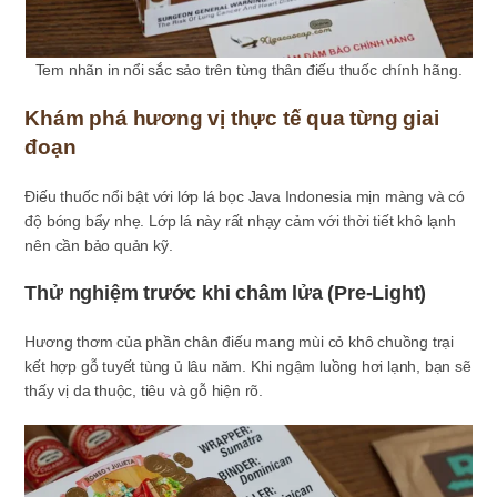
Tem nhãn in nổi sắc sảo trên từng thân điếu thuốc chính hãng.
Khám phá hương vị thực tế qua từng giai
đoạn
Điếu thuốc nổi bật với lớp lá bọc Java Indonesia mịn màng và có
độ bóng bẩy nhẹ. Lớp lá này rất nhạy cảm với thời tiết khô lạnh
nên cần bảo quản kỹ.
Thử nghiệm trước khi châm lửa (Pre-Light)
Hương thơm của phần chân điếu mang mùi cỏ khô chuồng trại
kết hợp gỗ tuyết tùng ủ lâu năm. Khi ngậm luồng hơi lạnh, bạn sẽ
thấy vị da thuộc, tiêu và gỗ hiện rõ.