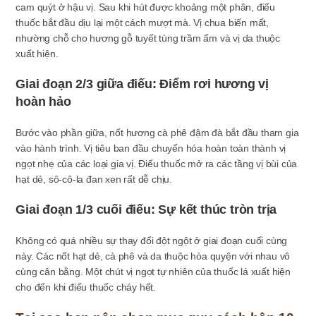
cam quýt ở hậu vị. Sau khi hút được khoảng một phân, điếu
thuốc bắt đầu dịu lại một cách mượt mà. Vị chua biến mất,
nhường chỗ cho hương gỗ tuyết tùng trầm ấm và vị da thuộc
xuất hiện.
Giai đoạn 2/3 giữa điếu: Điểm rơi hương vị
hoàn hảo
Bước vào phần giữa, nốt hương cà phê đậm đà bắt đầu tham gia
vào hành trình. Vị tiêu ban đầu chuyển hóa hoàn toàn thành vị
ngọt nhẹ của các loại gia vị. Điếu thuốc mở ra các tầng vị bùi của
hạt dẻ, sô-cô-la đan xen rất dễ chịu.
Giai đoạn 1/3 cuối điếu: Sự kết thúc tròn trịa
Không có quá nhiều sự thay đổi đột ngột ở giai đoạn cuối cùng
này. Các nốt hạt dẻ, cà phê và da thuộc hòa quyện với nhau vô
cùng cân bằng. Một chút vị ngọt tự nhiên của thuốc lá xuất hiện
cho đến khi điếu thuốc cháy hết.