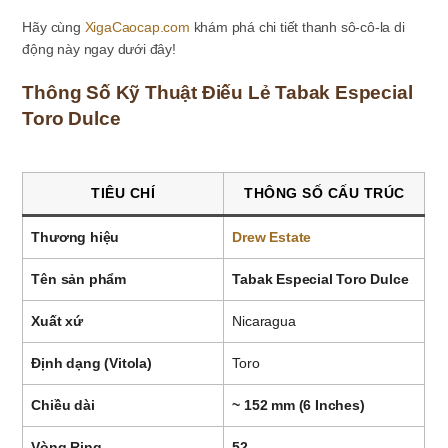
Hãy cùng
XigaCaocap.com
khám phá chi tiết thanh sô-cô-la di
động này ngay dưới đây!
Thông Số Kỹ Thuật Điếu Lẻ Tabak Especial
Toro Dulce
TIÊU CHÍ
THÔNG SỐ CẤU TRÚC
Thương hiệu
Drew Estate
Tên sản phẩm
Tabak Especial Toro Dulce
Xuất xứ
Nicaragua
Định dạng (Vitola)
Toro
Chiều dài
~ 152 mm (6 Inches)
Vòng Ring
52