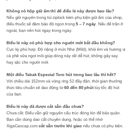
Không có hộp giữ ẩm thì để điếu lẻ này được bao lâu?
Nếu giữ nguyên trong túi ziplock kèm phụ kiện giữ ẩm của shop,
điếu thuốc sẽ đảm bảo độ ngon trong
5 – 7 ngày
. Nếu để trần ở
ngoài, bạn nên hút ngay trong ngày.
Điếu lẻ này có phù hợp cho người mới bắt đầu không?
Cực kỳ phù hợp. Độ nặng ở mức Nhẹ (Mild), khói êm và hương vị
cà phê sữa ngọt môi giúp dòng này rất dễ hút, không gây say
hay sặc cho người mới.
Một điếu Tabak Especial Toro hút trong bao lâu thì hết?
Với chiều dài 152mm và vòng ring 52 đầy đặn, thời gian thưởng
thức tiêu chuẩn sẽ dao động từ
60 đến 80 phút
tùy tốc độ hút
của bạn.
Điếu lẻ này đã được cắt sẵn đầu chưa?
Chưa cắt. Điếu vẫn giữ nguyên cấu trúc đóng kín để bảo quản.
Bạn cần dùng dao cắt chuyên dụng, hoặc có thể nhờ
XigaCaocap.com
cắt sẵn trước khi giao
nếu chưa có phụ kiện.