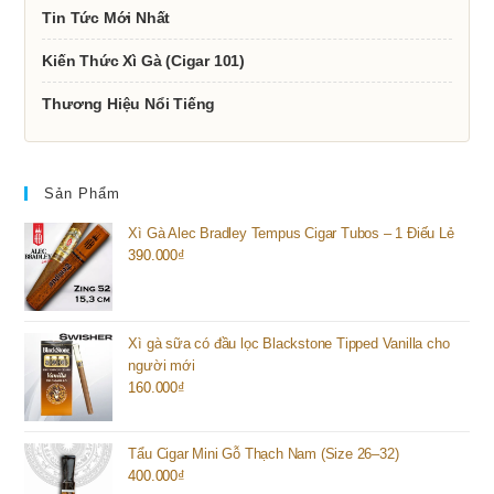
Tin Tức Mới Nhất
Kiến Thức Xì Gà (Cigar 101)
Thương Hiệu Nổi Tiếng
Sản Phẩm
Xì Gà Alec Bradley Tempus Cigar Tubos – 1 Điếu Lẻ
390.000
₫
Xì gà sữa có đầu lọc Blackstone Tipped Vanilla cho
người mới
160.000
₫
Tẩu Cigar Mini Gỗ Thạch Nam (Size 26–32)
400.000
₫