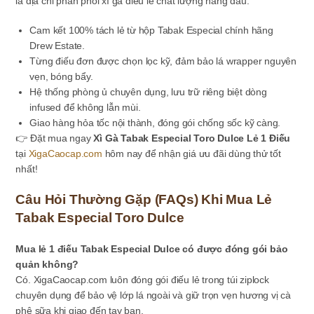
là địa chỉ phân phối xì gà điếu lẻ chất lượng hàng đầu:
Cam kết 100% tách lẻ từ hộp Tabak Especial chính hãng
Drew Estate.
Từng điếu đơn được chọn lọc kỹ, đảm bảo lá wrapper nguyên
vẹn, bóng bẩy.
Hệ thống phòng ủ chuyên dụng, lưu trữ riêng biệt dòng
infused để không lẫn mùi.
Giao hàng hỏa tốc nội thành, đóng gói chống sốc kỹ càng.
👉 Đặt mua ngay
Xì Gà Tabak Especial Toro Dulce Lẻ 1 Điếu
tại
XigaCaocap.com
hôm nay để nhận giá ưu đãi dùng thử tốt
nhất!
Câu Hỏi Thường Gặp (FAQs) Khi Mua Lẻ
Tabak Especial Toro Dulce
Mua lẻ 1 điếu Tabak Especial Dulce có được đóng gói bảo
quản không?
Có. XigaCaocap.com luôn đóng gói điếu lẻ trong túi ziplock
chuyên dụng để bảo vệ lớp lá ngoài và giữ trọn vẹn hương vị cà
phê sữa khi giao đến tay bạn.