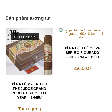
Sản phẩm tương tự
OUT OF STOCK
THÊM VÀO GIỎ HÀNG
XÌ GÀ ĐIẾU LẺ OLIVA
SERIE G FIGURADO
60×16.6CM – 1 ĐIẾU
350.000
₫
ĐỌC TIẾP
XÌ GÀ LẺ MY FATHER
THE JUDGE GRAND
ROBUSTO #1 OF THE
YEAR – 1 ĐIẾU
Tạm ngừng